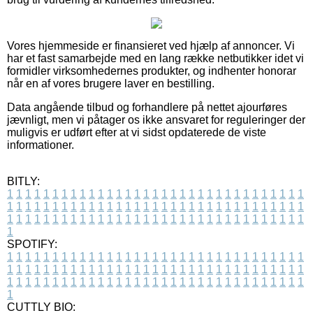
Vores hjemmeside er finansieret ved hjælp af annoncer. Vi
har et fast samarbejde med en lang række netbutikker idet vi
formidler virksomhedernes produkter, og indhenter honorar
når en af vores brugere laver en bestilling.
Data angående tilbud og forhandlere på nettet ajourføres
jævnligt, men vi påtager os ikke ansvaret for reguleringer der
muligvis er udført efter at vi sidst opdaterede de viste
informationer.
BITLY:
1
1
1
1
1
1
1
1
1
1
1
1
1
1
1
1
1
1
1
1
1
1
1
1
1
1
1
1
1
1
1
1
1
1
1
1
1
1
1
1
1
1
1
1
1
1
1
1
1
1
1
1
1
1
1
1
1
1
1
1
1
1
1
1
1
1
1
1
1
1
1
1
1
1
1
1
1
1
1
1
1
1
1
1
1
1
1
1
1
1
1
1
1
1
1
1
1
1
1
1
SPOTIFY:
1
1
1
1
1
1
1
1
1
1
1
1
1
1
1
1
1
1
1
1
1
1
1
1
1
1
1
1
1
1
1
1
1
1
1
1
1
1
1
1
1
1
1
1
1
1
1
1
1
1
1
1
1
1
1
1
1
1
1
1
1
1
1
1
1
1
1
1
1
1
1
1
1
1
1
1
1
1
1
1
1
1
1
1
1
1
1
1
1
1
1
1
1
1
1
1
1
1
1
1
CUTTLY BIO: