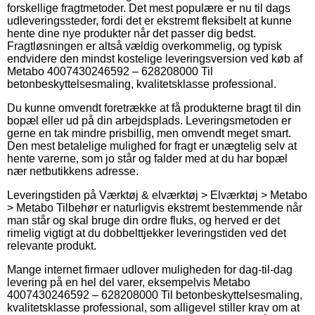
forskellige fragtmetoder. Det mest populære er nu til dags
udleveringssteder, fordi det er ekstremt fleksibelt at kunne
hente dine nye produkter når det passer dig bedst.
Fragtløsningen er altså vældig overkommelig, og typisk
endvidere den mindst kostelige leveringsversion ved køb af
Metabo 4007430246592 – 628208000 Til
betonbeskyttelsesmaling, kvalitetsklasse professional.
Du kunne omvendt foretrække at få produkterne bragt til din
bopæl eller ud på din arbejdsplads. Leveringsmetoden er
gerne en tak mindre prisbillig, men omvendt meget smart.
Den mest betalelige mulighed for fragt er unægtelig selv at
hente varerne, som jo står og falder med at du har bopæl
nær netbutikkens adresse.
Leveringstiden på Værktøj & elværktøj > Elværktøj > Metabo
> Metabo Tilbehør er naturligvis ekstremt bestemmende når
man står og skal bruge din ordre fluks, og herved er det
rimelig vigtigt at du dobbelttjekker leveringstiden ved det
relevante produkt.
Mange internet firmaer udlover muligheden for dag-til-dag
levering på en hel del varer, eksempelvis Metabo
4007430246592 – 628208000 Til betonbeskyttelsesmaling,
kvalitetsklasse professional, som alligevel stiller krav om at