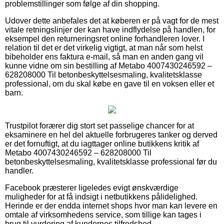
problemstillinger som følge af din shopping.
Udover dette anbefales det at køberen er på vagt for de mest
vitale retningslinjer der kan have indflydelse på handlen, for
eksempel den returneringsret online forhandleren lover. I
relation til det er det virkelig vigtigt, at man når som helst
bibeholder ens faktura e-mail, så man en anden gang vil
kunne vidne om sin bestilling af Metabo 4007430246592 –
628208000 Til betonbeskyttelsesmaling, kvalitetsklasse
professional, om du skal købe en gave til en voksen eller et
barn.
Trustpilot forærer dig stort set passelige chancer for at
eksaminere en hel del aktuelle forbrugeres tanker og derved
er det fornuftigt, at du iagttager online butikkens kritik af
Metabo 4007430246592 – 628208000 Til
betonbeskyttelsesmaling, kvalitetsklasse professional før du
handler.
Facebook præsterer ligeledes evigt ønskværdige
muligheder for at få indsigt i netbutikkens pålidelighed.
Herinde er der endda internet shops hvor man kan levere en
omtale af virksomhedens service, som tillige kan tages i
brug til vurdering af kundernes tilfredshed.