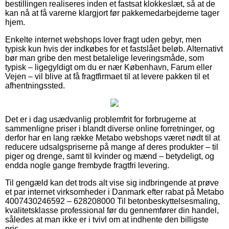
bestillingen realiseres inden et fastsat klokkeslæt, så at de
kan nå at få varerne klargjort før pakkemedarbejderne tager
hjem.
Enkelte internet webshops lover fragt uden gebyr, men
typisk kun hvis der indkøbes for et fastslået beløb. Alternativt
bør man gribe den mest betalelige leveringsmåde, som
typisk – ligegyldigt om du er nær København, Farum eller
Vejen – vil blive at få fragtfirmaet til at levere pakken til et
afhentningssted.
Det er i dag usædvanlig problemfrit for forbrugerne at
sammenligne priser i blandt diverse online forretninger, og
derfor har en lang række Metabo webshops været nødt til at
reducere udsalgspriserne på mange af deres produkter – til
piger og drenge, samt til kvinder og mænd – betydeligt, og
endda nogle gange frembyde fragtfri levering.
Til gengæld kan det trods alt vise sig indbringende at prøve
et par internet virksomheder i Danmark efter rabat på Metabo
4007430246592 – 628208000 Til betonbeskyttelsesmaling,
kvalitetsklasse professional før du gennemfører din handel,
således at man ikke er i tvivl om at indhente den billigste
pris.