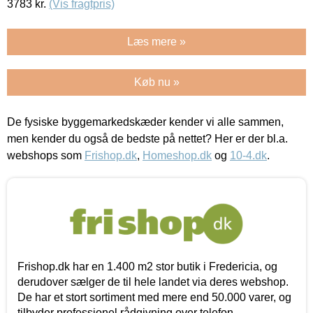
3783
kr.
(Vis fragtpris)
Læs mere »
Køb nu »
De fysiske byggemarkedskæder kender vi alle sammen,
men kender du også de bedste på nettet? Her er der bl.a.
webshops som
Frishop.dk
,
Homeshop.dk
og
10-4.dk
.
Frishop.dk har en 1.400 m2 stor butik i Fredericia, og
derudover sælger de til hele landet via deres webshop.
De har et stort sortiment med mere end 50.000 varer, og
tilbyder professionel rådgivning over telefon.