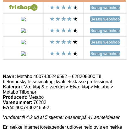
Besøg webshop
Besøg webshop
Besøg webshop
Besøg webshop
Besøg webshop
Navn:
Metabo 4007430246592 – 628208000 Til
betonbeskyttelsesmaling, kvalitetsklasse professional
Kategori:
Værktøj & elværktøj > Elværktøj > Metabo >
Metabo Tilbehør
Producent:
Metabo
Varenummer:
76282
EAN:
4007430246592
Vurderet til
4.2
ud af 5 stjerner baseret på
41
anmeldelser
En række internet foretagender udlover heldigvis en række