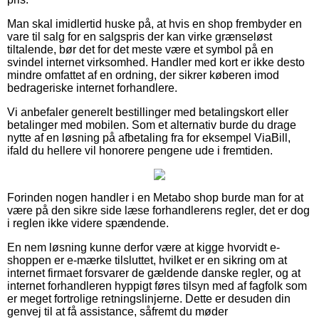
Man skal imidlertid huske på, at hvis en shop frembyder en
vare til salg for en salgspris der kan virke grænseløst
tiltalende, bør det for det meste være et symbol på en
svindel internet virksomhed. Handler med kort er ikke desto
mindre omfattet af en ordning, der sikrer køberen imod
bedrageriske internet forhandlere.
Vi anbefaler generelt bestillinger med betalingskort eller
betalinger med mobilen. Som et alternativ burde du drage
nytte af en løsning på afbetaling fra for eksempel ViaBill,
ifald du hellere vil honorere pengene ude i fremtiden.
Forinden nogen handler i en Metabo shop burde man for at
være på den sikre side læse forhandlerens regler, det er dog
i reglen ikke videre spændende.
En nem løsning kunne derfor være at kigge hvorvidt e-
shoppen er e-mærke tilsluttet, hvilket er en sikring om at
internet firmaet forsvarer de gældende danske regler, og at
internet forhandleren hyppigt føres tilsyn med af fagfolk som
er meget fortrolige retningslinjerne. Dette er desuden din
genvej til at få assistance, såfremt du møder