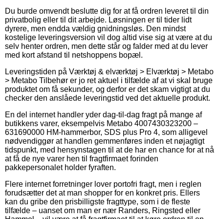
Du burde omvendt beslutte dig for at få ordren leveret til din
privatbolig eller til dit arbejde. Løsningen er til tider lidt
dyrere, men endda vældig gnidningsløs. Den mindst
kostelige leveringsversion vil dog altid vise sig at være at du
selv henter ordren, men dette står og falder med at du lever
med kort afstand til netshoppens bopæl.
Leveringstiden på Værktøj & elværktøj > Elværktøj > Metabo
> Metabo Tilbehør er jo ret aktuel i tilfælde af at vi skal bruge
produktet om få sekunder, og derfor er det skam vigtigt at du
checker den anslåede leveringstid ved det aktuelle produkt.
En del internet handler yder dag-til-dag fragt på mange af
butikkens varer, eksempelvis Metabo 4007430323200 –
631690000 HM-hammerbor, SDS plus Pro 4, som alligevel
nødvendiggør at handlen gemmenføres inden et nøjagtigt
tidspunkt, med hensynstagen til at de har en chance for at nå
at få de nye varer hen til fragtfirmaet forinden
pakkepersonalet holder fyraften.
Flere internet forretninger lover portofri fragt, men i reglen
forudsætter det at man shopper for en konkret pris. Ellers
kan du gribe den prisbilligste fragttype, som i de fleste
tilfælde – uanset om man er nær Randers, Ringsted eller