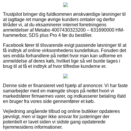
Trustpilot bringer dig fuldkommen ønskværdige løsninger til
at iagttage ret mange øvrige kunders omtaler og derfor
tilråder vi, at du eksaminerer internet forretningens
anmeldelser af Metabo 4007430323200 – 631690000 HM-
hammerbor, SDS plus Pro 4 før du bestiller.
Facebook fører til tilsvarende evigt passende løsninger til at
få indtryk af online virksomhedens kundefokus. Foruden det
ses endda forhandlere på nettet hvor man kan udforme en
anmeldelse af deres køb, hvilket lige så vel burde tages i
brug til at få et indtryk af hvor tilfredse kunderne er.
Denne side er finansieret ved hjælp af annoncer. Vi har faste
samarbejder med en mængde shops på nettet hvori vi
markedsfører firmaernes varer, og indkasserer betaling ifald
en bruger fra vores side gennemfører et køb.
Vejledning angående tilbud og online butikker opdateres
jævnligt, men vi tager ikke ansvar for justeringer der
potentielt er lavet siden vi sidste gang opdaterede
hjemmesidens informationer.