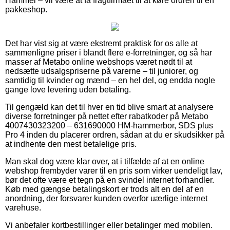
Hammel – vil være at få fragtfirmaet til at køre ordren til en
pakkeshop.
Det har vist sig at være ekstremt praktisk for os alle at
sammenligne priser i blandt flere e-forretninger, og så har
masser af Metabo online webshops været nødt til at
nedsætte udsalgspriserne på varerne – til juniorer, og
samtidig til kvinder og mænd – en hel del, og endda nogle
gange love levering uden betaling.
Til gengæld kan det til hver en tid blive smart at analysere
diverse forretninger på nettet efter rabatkoder på Metabo
4007430323200 – 631690000 HM-hammerbor, SDS plus
Pro 4 inden du placerer ordren, sådan at du er skudsikker på
at indhente den mest betalelige pris.
Man skal dog være klar over, at i tilfælde af at en online
webshop frembyder varer til en pris som virker uendeligt lav,
bør det ofte være et tegn på en svindel internet forhandler.
Køb med gængse betalingskort er trods alt en del af en
anordning, der forsvarer kunden overfor uærlige internet
varehuse.
Vi anbefaler kortbestillinger eller betalinger med mobilen.