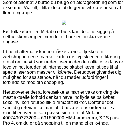
Som et alternativ burde du bruge en afdragsordning som for
eksempel ViaBill, i tilfælde af at du gerne vil klare prisen af
flere omgange.
Før folk køber i en Metabo e-butik kan de altid kigge på
netbutikkens regler, men det er bare en tidskrævende
opgave.
Et nemt alternativ kunne måske være at tjekke om
webshoppen er e-mærket, siden det typisk er en erklæring
om at online virksomheden overholder den officielle danske
lovgivning, foruden at internet selskabet jævnligt ses til af
specialister som mestrer vilkårene. Derudover giver det dig
mulighed for assistance, når du møder udfordringer i
forbindelse med din shopping.
Herudover er det at foretrække at man er vaks omkring de
mest aktuelle forhold der kan have indflydelse på købet,
f.eks. hvilken returpolitik e-firmaet tilsikrer. Derfor er det
samtidig relevant, at man altid bevarer ens ordremail, så
man til enhver tid kan påvise sin ordre af Metabo
4007430323200 – 631690000 HM-hammerbor, SDS plus
Pro 4, om du er på shopping til en mand eller kvinde.