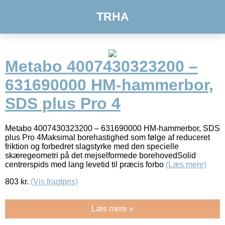
TRHA
Metabo 4007430323200 –
631690000 HM-hammerbor,
SDS plus Pro 4
Metabo 4007430323200 – 631690000 HM-hammerbor, SDS
plus Pro 4Maksimal borehastighed som følge af reduceret
friktion og forbedret slagstyrke med den specielle
skæregeometri på det mejselformede borehovedSolid
centrerspids med lang levetid til præcis forbo
(Læs mere)
803
kr.
(Vis fragtpris)
Læs mere »