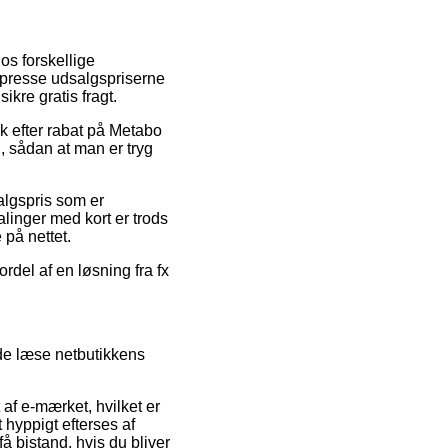
hos forskellige
t presse udsalgspriserne
kre gratis fragt.
k efter rabat på Metabo
 sådan at man er tryg
algspris som er
alinger med kort er trods
 på nettet.
rdel af en løsning fra fx
de læse netbutikkens
af e-mærket, hvilket er
 hyppigt efterses af
å bistand, hvis du bliver