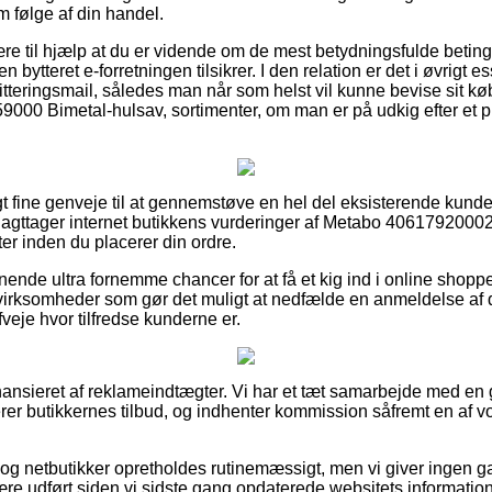
m følge af din handel.
re til hjælp at du er vidende om de mest betydningsfulde beting
n bytteret e-forretningen tilsikrer. I den relation er det i øvrigt e
tteringsmail, således man når som helst vil kunne bevise sit k
0 Bimetal-hulsav, sortimenter, om man er på udkig efter et pro
igt fine genveje til at gennemstøve en hel del eksisterende kund
u iagttager internet butikkens vurderinger af Metabo 40617920
er inden du placerer din ordre.
ende ultra fornemme chancer for at få et kig ind i online shoppe
 virksomheder som gør det muligt at nedfælde en anmeldelse af
afveje hvor tilfredse kunderne er.
nsieret af reklameindtægter. Vi har et tæt samarbejde med en g
er butikkernes tilbud, og indhenter kommission såfremt en af v
og netbutikker opretholdes rutinemæssigt, men vi giver ingen g
ære udført siden vi sidste gang opdaterede websitets information