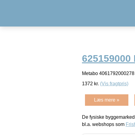
625159000 
Metabo 4061792000278 –
1372
kr.
(Vis fragtpris)
Læs mere »
De fysiske byggemarkeds
bl.a. webshops som
Fris