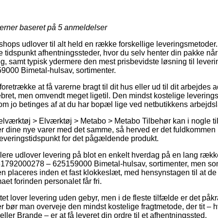
jerner baseret på
5
anmeldelser
ops udlover til alt held en række forskellige leveringsmetoder
tidspunkt afhentningssteder, hvor du selv henter din pakke når
ig, samt typisk ydermere den mest prisbevidste løsning til lever
000 Bimetal-hulsav, sortimenter.
trække at få varerne bragt til dit hus eller ud til dit arbejdes
ebret, men omvendt meget ligetil. Den mindst kostelige levering
om jo betinges af at du har bopæl lige ved netbutikkens arbejdsl
elværktøj > Elværktøj > Metabo > Metabo Tilbehør kan i nogle t
 dine nye varer med det samme, så herved er det fuldkommen 
leveringstidspunkt for det pågældende produkt.
dlere udlover levering på blot en enkelt hverdag på en lang ræk
1792000278 – 625159000 Bimetal-hulsav, sortimenter, men som
gen placeres inden et fast klokkeslæt, med hensynstagen til at d
maet forinden personalet får fri.
et lover levering uden gebyr, men i de fleste tilfælde er det påkr
 bør man overveje den mindst kostelige fragtmetode, der tit –
ller Brande – er at få leveret din ordre til et afhentningssted.