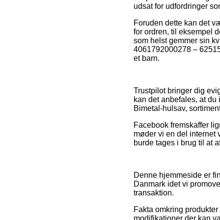
udsat for udfordringer so
Foruden dette kan det væ
for ordren, til eksempel de
som helst gemmer sin kvi
4061792000278 – 62515900
et barn.
Trustpilot bringer dig ev
kan det anbefales, at d
Bimetal-hulsav, sortiment
Facebook fremskaffer lign
møder vi en del internet
burde tages i brug til at 
Denne hjemmeside er fina
Danmark idet vi promover
transaktion.
Fakta omkring produkter 
modifikationer der kan v