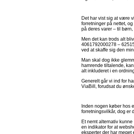
Det har vist sig at være v
forretninger på nettet, o
på deres varer – til børn
Men det kan trods alt bl
4061792000278 – 6251590
ved at skaffe sig den min
Man skal dog ikke glemme
hamrende tiltalende, kan 
alt inkluderet i en ordni
Generelt går vi ind for h
ViaBill, forudsat du ønske
Inden nogen køber hos e
forretningsvilkår, dog er
Et nemt alternativ kunne 
en indikator for at websh
eksperter der har meget e