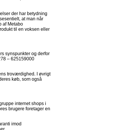
elser der har betydning
ssesentielt, at man når
øb af Metabo
dukt til en voksen eller
ers synspunkter og derfor
00278 – 625159000
ns troværdighed. I øvrigt
 deres køb, som også
ruppe internet shops i
ores brugere foretager en
aranti imod
er.