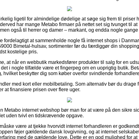
irkelig ligetil for almindelige dødelige at søge sig frem til priser 
g derved har mange Metabo firmaer på nettet set sig tvunget til a
, men også til herrer og damer – markant, og endda nogle gange si
ive fordelagtigt at sammenholde nogle få internet shops i Danmar
00 Bimetal-hulsav, sortimenter før du færdiggør din shopping,
dst kostelige pris.
, at når en webbutik markedsfører produkter til salg for en uds
det i nogle tilfælde være et fingerpeg om en uoprigtig butik. Bet
ng, hvilket beskytter dig som køber overfor svindlende forhandlere
andler med kort eller mobilbetaling. Som alternativ bør du drage fo
r at finansiere prisen over flere uger.
n Metabo internet webshop bør man for at være på den sikre si
 det uden tvivl en tidskrævende opgave.
måske være at tjekke hvorvidt internet forhandleren er godkendt 
oppen føjer gældende dansk lovgivning, og at internet selskabet
rfaring med de gældende love. Dette er en god mulighed for at f