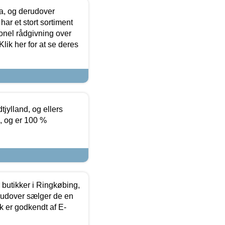
ia, og derudover
ar et stort sortiment
onel rådgivning over
ik her for at se deres
tjylland, og ellers
4, og er 100 %
butikker i Ringkøbing,
rudover sælger de en
k er godkendt af E-