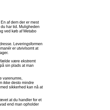
. En af dem der er mest
 du har tid. Muligheden
ing ved køb af Metabo
 adresse. Leveringsformen
smanér er utvivlsomt at
ager.
ilfælde være ekstremt
på sin plads at man
ke varenumre,
 ikke desto mindre
e med sikkerhed kan nå at
ævet at du handler for et
 hvad end man opholder