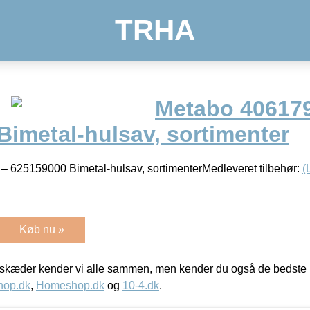
TRHA
Metabo 40617
Bimetal-hulsav, sortimenter
 625159000 Bimetal-hulsav, sortimenterMedleveret tilbehør:
(
Køb nu »
kæder kender vi alle sammen, men kender du også de bedste p
hop.dk
,
Homeshop.dk
og
10-4.dk
.