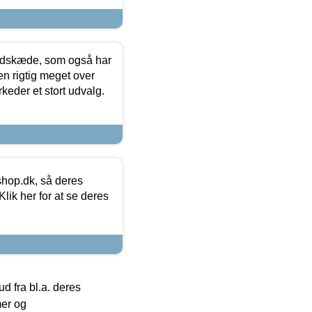
edskæde, som også har
en rigtig meget over
keder et stort udvalg.
hop.dk, så deres
lik her for at se deres
 fra bl.a. deres
mer og