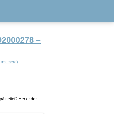
92000278 –
Læs mere)
å nettet? Her er der