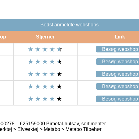
Bedst anmeldte webshops
op
Stjerner
Link
Besøg webshop
Besøg webshop
Besøg webshop
Besøg webshop
Besøg webshop
0278 – 625159000 Bimetal-hulsav, sortimenter
rktøj > Elværktøj > Metabo > Metabo Tilbehør