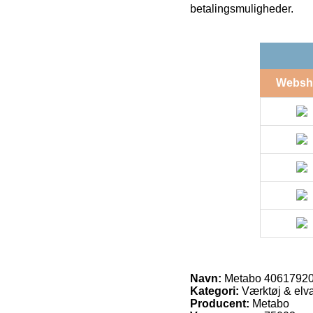
betalingsmuligheder.
Websh
Navn:
Metabo 406179200
Kategori:
Værktøj & elvæ
Producent:
Metabo