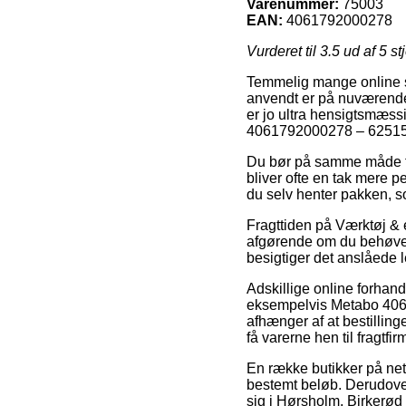
Varenummer:
75003
EAN:
4061792000278
Vurderet til
3.5
ud af 5 st
Temmelig mange online sh
anvendt er på nuværende 
er jo ultra hensigtsmæss
4061792000278 – 625159
Du bør på samme måde fore
bliver ofte en tak mere p
du selv henter pakken, s
Fragttiden på Værktøj & 
afgørende om du behøver
besigtiger det anslåede 
Adskillige online forhan
eksempelvis Metabo 406
afhænger af at bestillin
få varerne hen til fragtfir
En række butikker på nett
bestemt beløb. Derudover
sig i Hørsholm, Birkerød e