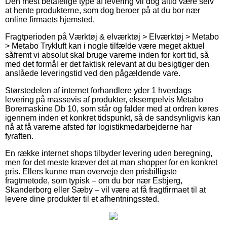
Den mest betalelige type af levering vil dog altid være selv
at hente produkterne, som dog beroer på at du bor nær
online firmaets hjemsted.
Fragtperioden på Værktøj & elværktøj > Elværktøj > Metabo
> Metabo Trykluft kan i nogle tilfælde være meget aktuel
såfremt vi absolut skal bruge varerne inden for kort tid, så
med det formål er det faktisk relevant at du besigtiger den
anslåede leveringstid ved den pågældende vare.
Størstedelen af internet forhandlere yder 1 hverdags
levering på massevis af produkter, eksempelvis Metabo
Boremaskine Db 10, som står og falder med at ordren køres
igennem inden et konkret tidspunkt, så de sandsynligvis kan
nå at få varerne afsted før logistikmedarbejderne har
fyraften.
En række internet shops tilbyder levering uden beregning,
men for det meste kræver det at man shopper for en konkret
pris. Ellers kunne man overveje den prisbilligste
fragtmetode, som typisk – om du bor nær Esbjerg,
Skanderborg eller Sæby – vil være at få fragtfirmaet til at
levere dine produkter til et afhentningssted.