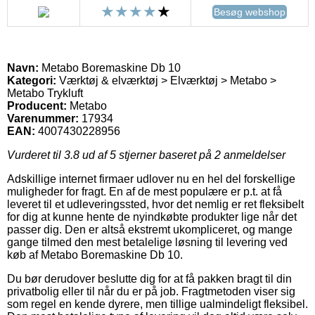
Besøg webshop
Navn:
Metabo Boremaskine Db 10
Kategori:
Værktøj & elværktøj > Elværktøj > Metabo >
Metabo Trykluft
Producent:
Metabo
Varenummer:
17934
EAN:
4007430228956
Vurderet til
3.8
ud af 5 stjerner baseret på
2
anmeldelser
Adskillige internet firmaer udlover nu en hel del forskellige
muligheder for fragt. En af de mest populære er p.t. at få
leveret til et udleveringssted, hvor det nemlig er ret fleksibelt
for dig at kunne hente de nyindkøbte produkter lige når det
passer dig. Den er altså ekstremt ukompliceret, og mange
gange tilmed den mest betalelige løsning til levering ved
køb af Metabo Boremaskine Db 10.
Du bør derudover beslutte dig for at få pakken bragt til din
privatbolig eller til når du er på job. Fragtmetoden viser sig
som regel en kende dyrere, men tillige ualmindeligt fleksibel.