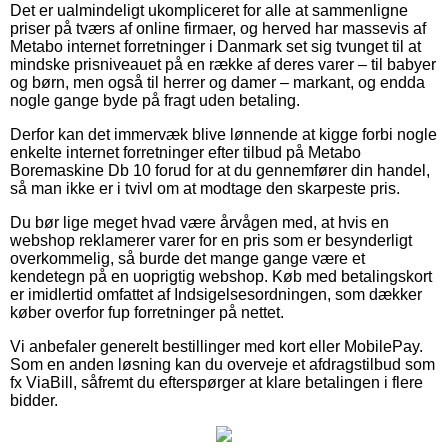
Det er ualmindeligt ukompliceret for alle at sammenligne
priser på tværs af online firmaer, og herved har massevis af
Metabo internet forretninger i Danmark set sig tvunget til at
mindske prisniveauet på en række af deres varer – til babyer
og børn, men også til herrer og damer – markant, og endda
nogle gange byde på fragt uden betaling.
Derfor kan det immervæk blive lønnende at kigge forbi nogle
enkelte internet forretninger efter tilbud på Metabo
Boremaskine Db 10 forud for at du gennemfører din handel,
så man ikke er i tvivl om at modtage den skarpeste pris.
Du bør lige meget hvad være årvågen med, at hvis en
webshop reklamerer varer for en pris som er besynderligt
overkommelig, så burde det mange gange være et
kendetegn på en uoprigtig webshop. Køb med betalingskort
er imidlertid omfattet af Indsigelsesordningen, som dækker
køber overfor fup forretninger på nettet.
Vi anbefaler generelt bestillinger med kort eller MobilePay.
Som en anden løsning kan du overveje et afdragstilbud som
fx ViaBill, såfremt du efterspørger at klare betalingen i flere
bidder.