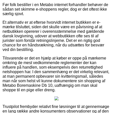
Før folk bestiller i en Metabo internet forhandler behøver de
sådan set skimme e-shoppens regler, dog er det oftest ikke
særlig sjovt.
Et alternativ er at efterse hvorvidt internet butikken er e-
mærke tilsluttet, siden det skulle være en påvisning af at
netbutikken opererer i overensstemmelse med gældende
dansk lovgivning, udover at webbutikken ofte ses til af
jurister som forstår retningslinjerne. Det er en rigtig god
chance for en håndsrækning, når du udsættes for besvær
ved din bestilling.
Tilsvarende er det en hjælp at køber er oppe på mærkerne
omkring de mest vedkommende reglementer der kan
influere på handlen, som eksempelvis den returrettighed
netshoppen har. I den sammenhæng er det virkelig relevant,
at man permanent opbevarer sin kvitteringsmail, således
man når som helst vil kunne dokumentere sin shopping af
Metabo Boremaskine Db 10, uafhængig om man skal
shoppe til en pige eller dreng.
Trustpilot frembyder relativt fine løsninger til at gennemsøge
en lang række andre konsumenters observationer og af den