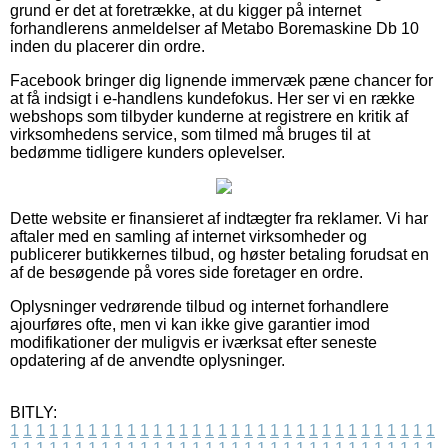
grund er det at foretrække, at du kigger på internet
forhandlerens anmeldelser af Metabo Boremaskine Db 10
inden du placerer din ordre.
Facebook bringer dig lignende immervæk pæne chancer for
at få indsigt i e-handlens kundefokus. Her ser vi en række
webshops som tilbyder kunderne at registrere en kritik af
virksomhedens service, som tilmed må bruges til at
bedømme tidligere kunders oplevelser.
Dette website er finansieret af indtægter fra reklamer. Vi har
aftaler med en samling af internet virksomheder og
publicerer butikkernes tilbud, og høster betaling forudsat en
af de besøgende på vores side foretager en ordre.
Oplysninger vedrørende tilbud og internet forhandlere
ajourføres ofte, men vi kan ikke give garantier imod
modifikationer der muligvis er iværksat efter seneste
opdatering af de anvendte oplysninger.
BITLY:
1
1
1
1
1
1
1
1
1
1
1
1
1
1
1
1
1
1
1
1
1
1
1
1
1
1
1
1
1
1
1
1
1