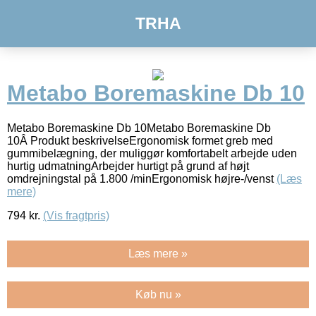
TRHA
Metabo Boremaskine Db 10
Metabo Boremaskine Db 10Metabo Boremaskine Db
10Â Produkt beskrivelseErgonomisk formet greb med
gummibelægning, der muliggør komfortabelt arbejde uden
hurtig udmatningArbejder hurtigt på grund af højt
omdrejningstal på 1.800 /minErgonomisk højre-/venst
(Læs
mere)
794
kr.
(Vis fragtpris)
Læs mere »
Køb nu »