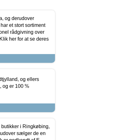
ia, og derudover
ar et stort sortiment
onel rådgivning over
ik her for at se deres
tjylland, og ellers
4, og er 100 %
butikker i Ringkøbing,
rudover sælger de en