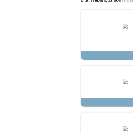
bl.a. webshops som
Fris