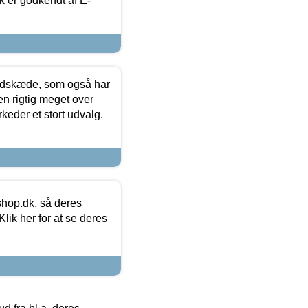
k er godkendt af E-
edskæde, som også har
en rigtig meget over
keder et stort udvalg.
hop.dk, så deres
lik her for at se deres