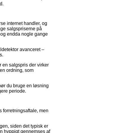
d.
rse internet handler, og
nge salgspriserne på
t, og endda nogle gange
aldetektor avanceret –
s.
 en salgspris der virker
f en ordning, som
 bør du bruge en løsning
gere periode.
 forretningsaftale, men
n, siden det typisk er
eren hyppigt gennemses af