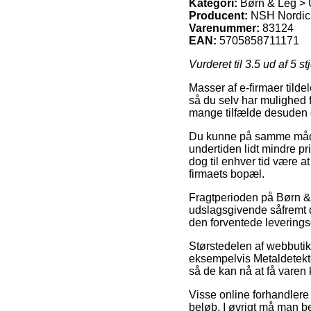
Kategori:
Børn & Leg > 
Producent:
NSH Nordic
Varenummer:
83124
EAN:
5705858711171
Vurderet til
3.5
ud af 5 st
Masser af e-firmaer tilde
så du selv har mulighed f
mange tilfælde desuden d
Du kunne på samme måde t
undertiden lidt mindre pr
dog til enhver tid være a
firmaets bopæl.
Fragtperioden på Børn & 
udslagsgivende såfremt du
den forventede leverin
Størstedelen af webbutikk
eksempelvis Metaldetekto
så de kan nå at få varen 
Visse online forhandlere 
beløb. I øvrigt må man be