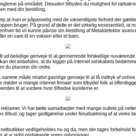
 i reglerne på området. Desuden tilbydes du mulighed for opbakni
en med din bestilling.
ælp at man er påpasselig med de væsentligste forhold der gælder 
hoppen bruger. På grund af dette er det virkelig essesentielt, a
l enhver tid vil kunne påvise sin bestilling af Metaldetektor avan
ter en vare til en voksen eller et barn.
uldt ud belejlige genveje til at gennemrode forskellige nuværen
kan det anbefales, at du kigger på internet selskabets bedømme
n du placerer din ordre.
samme måde relativt gavnlige genveje til at få indtryk af onli
 møder vi mange internet firmaer som tilbyder folk at offentligg
endes til at vurdere hvor tilfredse kunderne er.
f reklamer. Vi har tætte samarbejder med mange outlets på nettet
s tilbud, og tager godtgørelse under forudsætning af at vores 
netbutikker vedligeholdes nu og da, men der tages forbehold for
er at vi sidst opdaterede vores oplysninger.