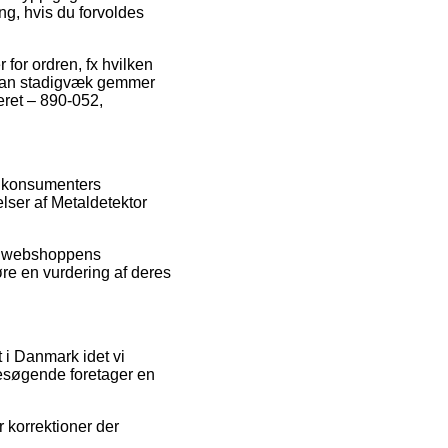
ng, hvis du forvoldes
for ordren, fx hvilken
t man stadigvæk gemmer
ceret – 890-052,
de konsumenters
lser af Metaldetektor
ne webshoppens
øre en vurdering af deres
 i Danmark idet vi
besøgende foretager en
 korrektioner der