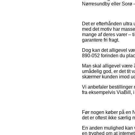
Nørresundby eller Sorø – e
Det er efterhånden ultra u
med det motiv har masser
mange af deres varer – t
garantere fri fragt.
Dog kan det alligevel vær
890-052 forinden du plac
Man skal alligevel være å
umådelig god, er det tit 
skærmer kunden imod uop
Vi anbefaler bestillinge
fra eksempelvis ViaBill, 
Før nogen køber på en NS
det er oftest ikke særlig
En anden mulighed kan v
en tryghed om at internet