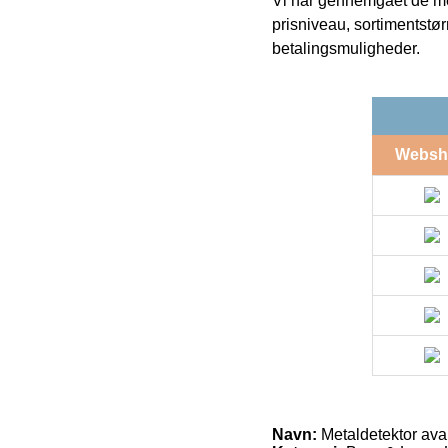
Vi har gennemgået de mes
prisniveau, sortimentstø
betalingsmuligheder.
Websh
Navn:
Metaldetektor ava