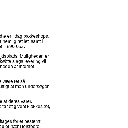
endte er i dag pakkeshops,
 nemlig ret let, samt i
et – 890-052.
bejdsplads. Muligheden er
købte slags levering vil
rheden af internet
e være ret så
nuftigt at man undersøger
e af deres varer,
før et givent klokkeslæt,
ftages for et bestemt
 du er nær Holstebro,