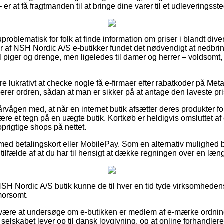
r at få fragtmanden til at bringe dine varer til et udleveringsste
problematisk for folk at finde information om priser i blandt dive
 af NSH Nordic A/S e-butikker fundet det nødvendigt at nedbri
il piger og drenge, men ligeledes til damer og herrer – voldsom
e lukrativt at checke nogle få e-firmaer efter rabatkoder på Met
erer ordren, sådan at man er sikker på at antage den laveste pri
rvågen med, at når en internet butik afsætter deres produkter for
være et tegn på en uægte butik. Kortkøb er heldigvis omsluttet a
rigtige shops på nettet.
r med betalingskort eller MobilePay. Som en alternativ mulighed
i tilfælde af at du har til hensigt at dække regningen over en læn
H Nordic A/S butik kunne de til hver en tid tyde virksomhedens
 morsomt.
ære at undersøge om e-butikken er medlem af e-mærke ordninge
 selskabet lever op til dansk lovgivning, og at online forhandl