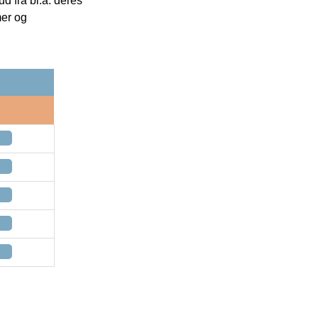
 fra bl.a. deres
mer og