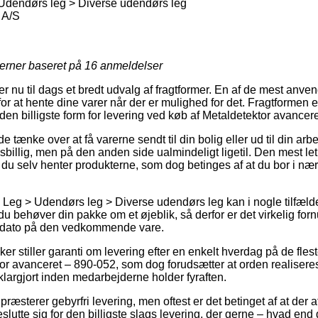
Udendørs leg > Diverse udendørs leg
 A/S
jerner baseret på
16
anmeldelser
ler nu til dags et bredt udvalg af fragtformer. En af de mest anv
or at hente dine varer når der er mulighed for det. Fragtformen er
en billigste form for levering ved køb af Metaldetektor avancer
ænke over at få varerne sendt til din bolig eller ud til din ar
isbillig, men på den anden side ualmindeligt ligetil. Den mest let
t du selv henter produkterne, som dog betinges af at du bor i næ
Leg > Udendørs leg > Diverse udendørs leg kan i nogle tilfæld
 behøver din pakke om et øjeblik, så derfor er det virkelig for
gsdato på den vedkommende vare.
er stiller garanti om levering efter en enkelt hverdag på de flest
r avanceret – 890-052, som dog forudsætter at orden realiseres 
klargjort inden medarbejderne holder fyraften.
præsterer gebyrfri levering, men oftest er det betinget af at der a
slutte sig for den billigste slags levering, der gerne – hvad end