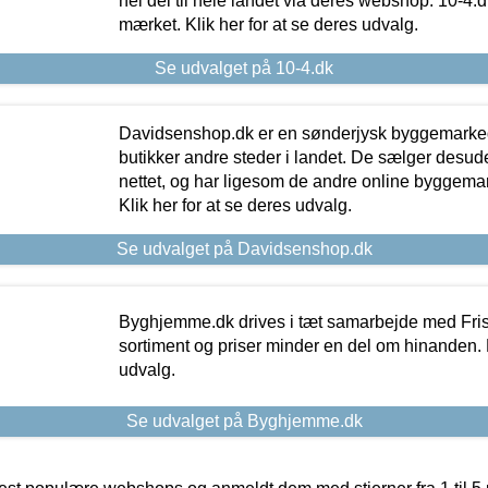
hel del til hele landet via deres webshop. 10-4.d
mærket. Klik her for at se deres udvalg.
Se udvalget på 10-4.dk
Davidsenshop.dk er en sønderjysk byggemark
butikker andre steder i landet. De sælger desud
nettet, og har ligesom de andre online byggemar
Klik her for at se deres udvalg.
Se udvalget på Davidsenshop.dk
Byghjemme.dk drives i tæt samarbejde med Fris
sortiment og priser minder en del om hinanden. K
udvalg.
Se udvalget på Byghjemme.dk