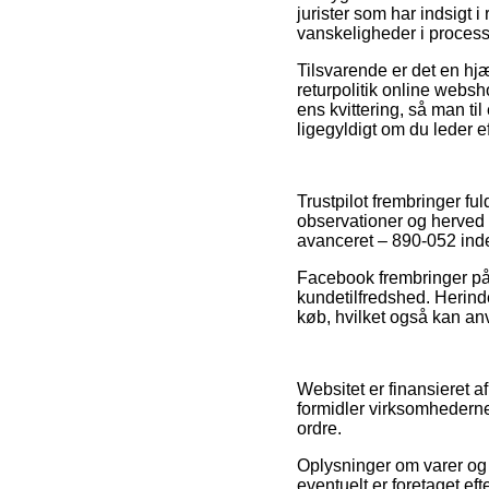
jurister som har indsigt
vanskeligheder i process
Tilsvarende er det en hj
returpolitik online webs
ens kvittering, så man ti
ligegyldigt om du leder ef
Trustpilot frembringer f
observationer og herved 
avanceret – 890-052 inde
Facebook frembringer på 
kundetilfredshed. Herinde
køb, hvilket også kan anv
Websitet er finansieret a
formidler virksomhederne
ordre.
Oplysninger om varer og 
eventuelt er foretaget eft