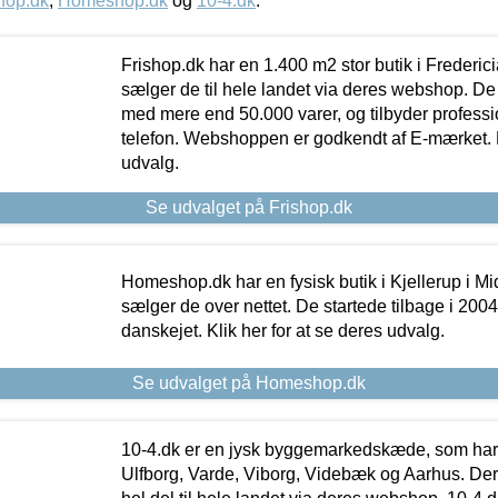
hop.dk
,
Homeshop.dk
og
10-4.dk
.
Frishop.dk har en 1.400 m2 stor butik i Frederic
sælger de til hele landet via deres webshop. De h
med mere end 50.000 varer, og tilbyder professi
telefon. Webshoppen er godkendt af E-mærket. Kl
udvalg.
Se udvalget på Frishop.dk
Homeshop.dk har en fysisk butik i Kjellerup i Mid
sælger de over nettet. De startede tilbage i 200
danskejet. Klik her for at se deres udvalg.
Se udvalget på Homeshop.dk
10-4.dk er en jysk byggemarkedskæde, som har 
Ulfborg, Varde, Viborg, Videbæk og Aarhus. De