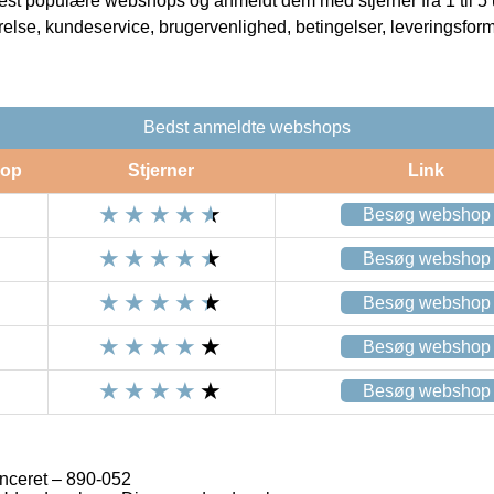
t populære webshops og anmeldt dem med stjerner fra 1 til 5 ud
rrelse, kundeservice, brugervenlighed, betingelser, leveringsfor
Bedst anmeldte webshops
op
Stjerner
Link
Besøg webshop
Besøg webshop
Besøg webshop
Besøg webshop
Besøg webshop
nceret – 890-052