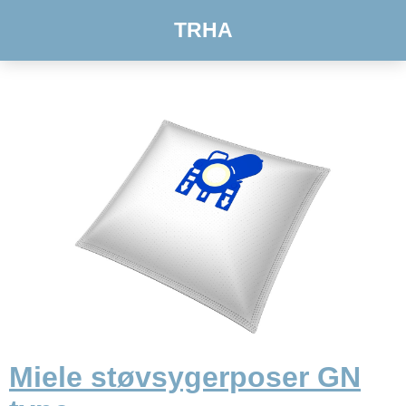
TRHA
Miele støvsygerposer GN