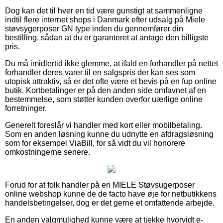
Dog kan det til hver en tid være gunstigt at sammenligne
indtil flere internet shops i Danmark efter udsalg på Miele
støvsygerposer GN type inden du gennemfører din
bestilling, sådan at du er garanteret at antage den billigste
pris.
Du må imidlertid ikke glemme, at ifald en forhandler på nettet
forhandler deres varer til en salgspris der kan ses som
utopisk attraktiv, så er det ofte være et bevis på en fup online
butik. Kortbetalinger er på den anden side omfavnet af en
bestemmelse, som støtter kunden overfor uærlige online
forretninger.
Generelt foreslår vi handler med kort eller mobilbetaling.
Som en anden løsning kunne du udnytte en afdragsløsning
som for eksempel ViaBill, for så vidt du vil honorere
omkostningerne senere.
Forud for at folk handler på en MIELE Støvsugerposer
online webshop kunne de de facto have øje for netbutikkens
handelsbetingelser, dog er det gerne et omfattende arbejde.
En anden valgmulighed kunne være at tjekke hvorvidt e-