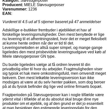
Kategori:
Støvsugerposer
Producent:
MIELE Støvsugerposer
Varenummer:
1236
EAN:
Vurderet til
4.5
ud af 5 stjerner baseret på
47
anmeldelser
Adskillige e-butikker frembyder i øjeblikket et hav af
forskellige leveringsmuligheder. Den mest benyttede er lige
nu levering til et afhentningssted, hvor det er meget fleksibelt
at kunne hente ordren når der er tid til det.
Leveringsmetoden er altså super simpel, og mange gange
ligeledes den mest prisbevidste leveringsudgave ved køb af
Miele støvsygerposer GN type.
Du burde ligeledes vælge at få ordren leveret til din
privatbolig eller til hvor du arbejder. Fragtmuligheden viser
sig typisk et hak mere omkostningsfuld, men omvendt meget
bekvem. Den mest letkøbte leveringsversion kan ikke
modsiges at være at du selv henter pakken, som dog beroer
på at du fysisk befinder dig lige ved online firmaets bopæl.
Fragtperioden på Støvsugerposer kan i nogle tilfælde være
yderst vital i tilfælde af at du absolut skal bruge dine nye
produkter om et øjeblik, og af den grund er det jo essentielt
at man besigtiger den estimerede leveringsdato for den