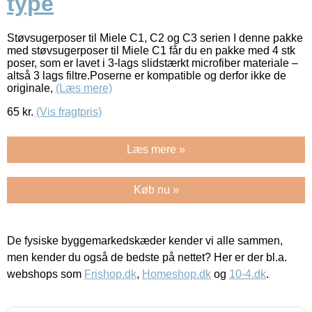
type
Støvsugerposer til Miele C1, C2 og C3 serien I denne pakke
med støvsugerposer til Miele C1 får du en pakke med 4 stk
poser, som er lavet i 3-lags slidstærkt microfiber materiale –
altså 3 lags filtre.Poserne er kompatible og derfor ikke de
originale,
(Læs mere)
65
kr.
(Vis fragtpris)
Læs mere »
Køb nu »
De fysiske byggemarkedskæder kender vi alle sammen,
men kender du også de bedste på nettet? Her er der bl.a.
webshops som
Frishop.dk
,
Homeshop.dk
og
10-4.dk
.