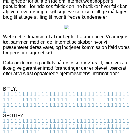
muligheder for at få en idé om internet webshoppens
popularitet. Herinde ses faktisk online butikker hvor folk kan
afgive en vurdering af købsoplevelsen, som tillige må tages i
brug til at tage stilling til hvor tilfredse kunderne er.
Websitet er finansieret af indtægter fra annoncer. Vi arbejder
tæt sammen med en del internet selskaber hvor vi
præsenterer deres varer, og indtjener kommission ifald vores
brugere foretager et køb.
Data om tilbud og outlets på nettet ajourføres tit, men vi kan
ikke give garantier imod forandringer der er blevet iværksat
efter at vi sidst opdaterede hjemmesidens informationer.
BITLY:
1
1
1
1
1
1
1
1
1
1
1
1
1
1
1
1
1
1
1
1
1
1
1
1
1
1
1
1
1
1
1
1
1
1
1
1
1
1
1
1
1
1
1
1
1
1
1
1
1
1
1
1
1
1
1
1
1
1
1
1
1
1
1
1
1
1
1
1
1
1
1
1
1
1
1
1
1
1
1
1
1
1
1
1
1
1
1
1
1
1
1
1
1
1
1
1
1
1
1
1
SPOTIFY:
1
1
1
1
1
1
1
1
1
1
1
1
1
1
1
1
1
1
1
1
1
1
1
1
1
1
1
1
1
1
1
1
1
1
1
1
1
1
1
1
1
1
1
1
1
1
1
1
1
1
1
1
1
1
1
1
1
1
1
1
1
1
1
1
1
1
1
1
1
1
1
1
1
1
1
1
1
1
1
1
1
1
1
1
1
1
1
1
1
1
1
1
1
1
1
1
1
1
1