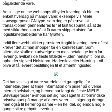
pågældende vare.
Adskillige online webshops tilbyder levering på blot en
enkelt hverdag på mange varer, eksempelvis Miele
støvsygerposer GN type, som dog er påkrævet at
transaktionen gennemføres før et fast tidspunkt, så at de
med sikkerhed kan nå at få varen skippet afsted før
logistikmedarbejderne har fyraften.
Indtil flere webbutikker præsterer fragtfri levering, men oftest
kræver det at man shopper for en konkret sum. Som
alternativ skulle du udvælge den mest betalelige form for
levering, hvilket i de fleste tilfælde – uden hensyn til om du
opholder sig ved Holstebro, Haderslev eller Hørning – vil
blive at få leveret bestillingen til et afhentningssted.
Det har vist sig at være særdeles let gængeligt for
internetbrugere at finde information om priser på diverse
internet selskaber, og herved har langt de fleste MIELE
Støvsugerposer e-shops set sig nødsaget til at formindske
prisniveauet på mange af deres varer – til piger og drenge,
men også til herrer og damer – en hel del, og endda nogle
gange sikre gebyrfri levering.