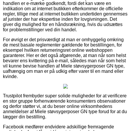
handlen er e-mærke godkendt, fordi det kan være en
indikation om at internet butikken efterkommer de officielle
regler, tillige med at internet butikken undertiden gennemses
af jurister der har ekspertise inden for lovgivningen. Det
giver dig mulighed for en håndsrækning, hvis du udsættes
for problemstillinger ved din handel.
For øvrigt er det prisværdigt at man er omhyggelig omkring
de mest basale reglementer gældende for bestillingen, for
eksempel hvilken returneringsret online webshoppen
garanterer. Her er det også afgørende, at man når som helst
bevarer ens kvittering på e-mail, således man når som helst
vil kunne bevise handlen af Miele støvsygerposer GN type,
uafhængig om man er på udkig efter varer til en mand eller
kvinde.
Trustpilot frembyder super solide muligheder for at verificere
en stor gruppe forhenværende konsumenters observationer
og derfor støtter vi, at du beser online virksomhedens
anmeldelser af Miele støvsygerposer GN type forud for at du
lægger din bestilling.
Facebook medfører endvidere adskillige fremragende