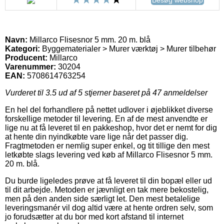
Navn:
Millarco Flisesnor 5 mm. 20 m. blå
Kategori:
Byggematerialer > Murer værktøj > Murer tilbehør
Producent:
Millarco
Varenummer:
30204
EAN:
5708614763254
Vurderet til
3.5
ud af 5 stjerner baseret på
47
anmeldelser
En hel del forhandlere på nettet udlover i øjeblikket diverse
forskellige metoder til levering. En af de mest anvendte er
lige nu at få leveret til en pakkeshop, hvor det er nemt for dig
at hente din nyindkøbte vare lige når det passer dig.
Fragtmetoden er nemlig super enkel, og tit tillige den mest
letkøbte slags levering ved køb af Millarco Flisesnor 5 mm.
20 m. blå.
Du burde ligeledes prøve at få leveret til din bopæl eller ud
til dit arbejde. Metoden er jævnligt en tak mere bekostelig,
men på den anden side særligt let. Den mest betalelige
leveringsmanér vil dog altid være at hente ordren selv, som
jo forudsætter at du bor med kort afstand til internet