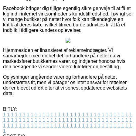
Facebook bringer dig tillige egentlig sikre genveje til at få et
kig ind i internet virksomhedens kundetilfredshed. I øvrigt ser
vi mange butikker på nettet hvor folk kan tilkendegive en
kritik af deres køb, hvilket tilmed burde udnyttes til at få et
indblik i tidligere kunders oplevelser.
Hjemmesiden er finansieret af reklameindtægter. Vi
samarbejder med en hel del forhandlere på nettet da vi
markedsfører butikkernes varer, og indtjener honorar hvis
den besøgende vi sender videre fuldfører en bestilling.
Oplysninger angående varer og forhandlere på nettet
understøttes tit, men vi påtager os intet ansvar for rettelser
der er blevet udført efter at vi senest opdaterede websitets
data.
BITLY:
1
1
1
1
1
1
1
1
1
1
1
1
1
1
1
1
1
1
1
1
1
1
1
1
1
1
1
1
1
1
1
1
1
1
1
1
1
1
1
1
1
1
1
1
1
1
1
1
1
1
1
1
1
1
1
1
1
1
1
1
1
1
1
1
1
1
1
1
1
1
1
1
1
1
1
1
1
1
1
1
1
1
1
1
1
1
1
1
1
1
1
1
1
1
1
1
1
1
1
1