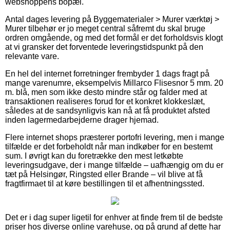
webshoppens bopæl.
Antal dages levering på Byggematerialer > Murer værktøj >
Murer tilbehør er jo meget central såfremt du skal bruge
ordren omgående, og med det formål er det forholdsvis klogt
at vi gransker det forventede leveringstidspunkt på den
relevante vare.
En hel del internet forretninger frembyder 1 dags fragt på
mange varenumre, eksempelvis Millarco Flisesnor 5 mm. 20
m. blå, men som ikke desto mindre står og falder med at
transaktionen realiseres forud for et konkret klokkeslæt,
således at de sandsynligvis kan nå at få produktet afsted
inden lagermedarbejderne drager hjemad.
Flere internet shops præsterer portofri levering, men i mange
tilfælde er det forbeholdt når man indkøber for en bestemt
sum. I øvrigt kan du foretrække den mest letkøbte
leveringsudgave, der i mange tilfælde – uafhængig om du er
tæt på Helsingør, Ringsted eller Brande – vil blive at få
fragtfirmaet til at køre bestillingen til et afhentningssted.
Det er i dag super ligetil for enhver at finde frem til de bedste
priser hos diverse online varehuse, og på grund af dette har