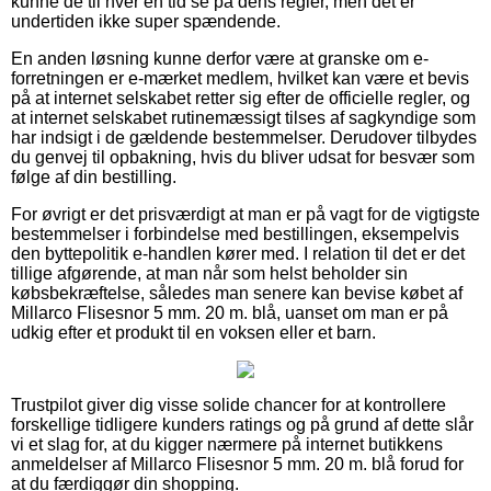
kunne de til hver en tid se på dens regler, men det er
undertiden ikke super spændende.
En anden løsning kunne derfor være at granske om e-
forretningen er e-mærket medlem, hvilket kan være et bevis
på at internet selskabet retter sig efter de officielle regler, og
at internet selskabet rutinemæssigt tilses af sagkyndige som
har indsigt i de gældende bestemmelser. Derudover tilbydes
du genvej til opbakning, hvis du bliver udsat for besvær som
følge af din bestilling.
For øvrigt er det prisværdigt at man er på vagt for de vigtigste
bestemmelser i forbindelse med bestillingen, eksempelvis
den byttepolitik e-handlen kører med. I relation til det er det
tillige afgørende, at man når som helst beholder sin
købsbekræftelse, således man senere kan bevise købet af
Millarco Flisesnor 5 mm. 20 m. blå, uanset om man er på
udkig efter et produkt til en voksen eller et barn.
Trustpilot giver dig visse solide chancer for at kontrollere
forskellige tidligere kunders ratings og på grund af dette slår
vi et slag for, at du kigger nærmere på internet butikkens
anmeldelser af Millarco Flisesnor 5 mm. 20 m. blå forud for
at du færdiggør din shopping.