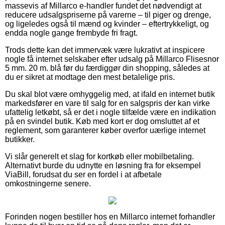
massevis af Millarco e-handler fundet det nødvendigt at
reducere udsalgspriserne på varerne – til piger og drenge,
og ligeledes også til mænd og kvinder – eftertrykkeligt, og
endda nogle gange frembyde fri fragt.
Trods dette kan det immervæk være lukrativt at inspicere
nogle få internet selskaber efter udsalg på Millarco Flisesnor
5 mm. 20 m. blå før du færdiggør din shopping, således at
du er sikret at modtage den mest betalelige pris.
Du skal blot være omhyggelig med, at ifald en internet butik
markedsfører en vare til salg for en salgspris der kan virke
ufattelig letkøbt, så er det i nogle tilfælde være en indikation
på en svindel butik. Køb med kort er dog omsluttet af et
reglement, som garanterer køber overfor uærlige internet
butikker.
Vi slår generelt et slag for kortkøb eller mobilbetaling.
Alternativt burde du udnytte en løsning fra for eksempel
ViaBill, forudsat du ser en fordel i at afbetale
omkostningerne senere.
Forinden nogen bestiller hos en Millarco internet forhandler