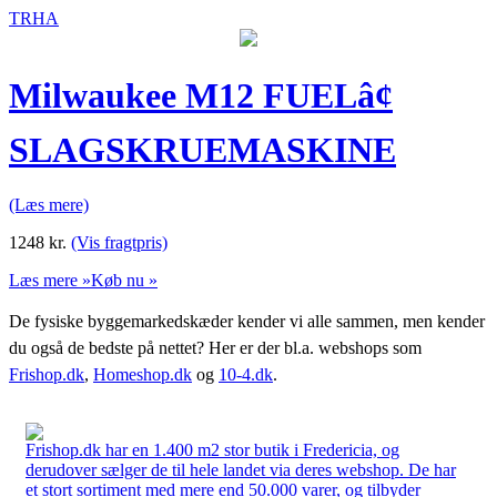
TRHA
Milwaukee M12 FUELâ¢
SLAGSKRUEMASKINE
(Læs mere)
1248
kr.
(Vis fragtpris)
Læs mere »
Køb nu »
De fysiske byggemarkedskæder kender vi alle sammen, men kender
du også de bedste på nettet? Her er der bl.a. webshops som
Frishop.dk
,
Homeshop.dk
og
10-4.dk
.
Frishop.dk har en 1.400 m2 stor butik i Fredericia, og
derudover sælger de til hele landet via deres webshop. De har
et stort sortiment med mere end 50.000 varer, og tilbyder