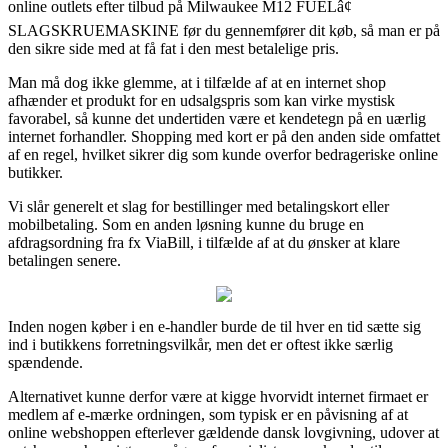
online outlets efter tilbud på Milwaukee M12 FUELâ¢
SLAGSKRUEMASKINE før du gennemfører dit køb, så man er på
den sikre side med at få fat i den mest betalelige pris.
Man må dog ikke glemme, at i tilfælde af at en internet shop
afhænder et produkt for en udsalgspris som kan virke mystisk
favorabel, så kunne det undertiden være et kendetegn på en uærlig
internet forhandler. Shopping med kort er på den anden side omfattet
af en regel, hvilket sikrer dig som kunde overfor bedrageriske online
butikker.
Vi slår generelt et slag for bestillinger med betalingskort eller
mobilbetaling. Som en anden løsning kunne du bruge en
afdragsordning fra fx ViaBill, i tilfælde af at du ønsker at klare
betalingen senere.
Inden nogen køber i en e-handler burde de til hver en tid sætte sig
ind i butikkens forretningsvilkår, men det er oftest ikke særlig
spændende.
Alternativet kunne derfor være at kigge hvorvidt internet firmaet er
medlem af e-mærke ordningen, som typisk er en påvisning af at
online webshoppen efterlever gældende dansk lovgivning, udover at