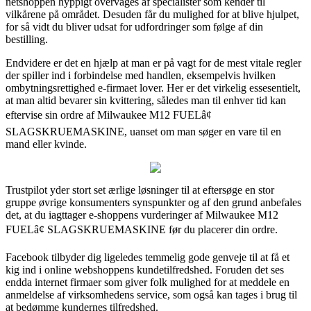
netshoppen hyppigt overvåges af specialister som kender til
vilkårene på området. Desuden får du mulighed for at blive hjulpet,
for så vidt du bliver udsat for udfordringer som følge af din
bestilling.
Endvidere er det en hjælp at man er på vagt for de mest vitale regler
der spiller ind i forbindelse med handlen, eksempelvis hvilken
ombytningsrettighed e-firmaet lover. Her er det virkelig essesentielt,
at man altid bevarer sin kvittering, således man til enhver tid kan
eftervise sin ordre af Milwaukee M12 FUELâ¢
SLAGSKRUEMASKINE, uanset om man søger en vare til en
mand eller kvinde.
Trustpilot yder stort set ærlige løsninger til at eftersøge en stor
gruppe øvrige konsumenters synspunkter og af den grund anbefales
det, at du iagttager e-shoppens vurderinger af Milwaukee M12
FUELâ¢ SLAGSKRUEMASKINE før du placerer din ordre.
Facebook tilbyder dig ligeledes temmelig gode genveje til at få et
kig ind i online webshoppens kundetilfredshed. Foruden det ses
endda internet firmaer som giver folk mulighed for at meddele en
anmeldelse af virksomhedens service, som også kan tages i brug til
at bedømme kundernes tilfredshed.