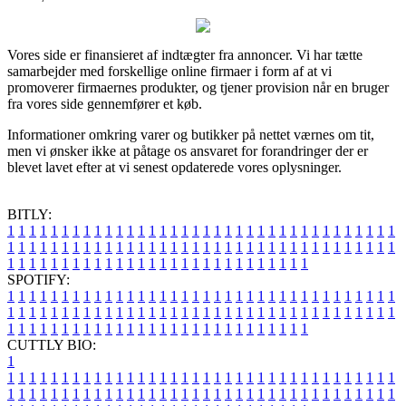
Vores side er finansieret af indtægter fra annoncer. Vi har tætte
samarbejder med forskellige online firmaer i form af at vi
promoverer firmaernes produkter, og tjener provision når en bruger
fra vores side gennemfører et køb.
Informationer omkring varer og butikker på nettet værnes om tit,
men vi ønsker ikke at påtage os ansvaret for forandringer der er
blevet lavet efter at vi senest opdaterede vores oplysninger.
BITLY:
1
1
1
1
1
1
1
1
1
1
1
1
1
1
1
1
1
1
1
1
1
1
1
1
1
1
1
1
1
1
1
1
1
1
1
1
1
1
1
1
1
1
1
1
1
1
1
1
1
1
1
1
1
1
1
1
1
1
1
1
1
1
1
1
1
1
1
1
1
1
1
1
1
1
1
1
1
1
1
1
1
1
1
1
1
1
1
1
1
1
1
1
1
1
1
1
1
1
1
1
SPOTIFY:
1
1
1
1
1
1
1
1
1
1
1
1
1
1
1
1
1
1
1
1
1
1
1
1
1
1
1
1
1
1
1
1
1
1
1
1
1
1
1
1
1
1
1
1
1
1
1
1
1
1
1
1
1
1
1
1
1
1
1
1
1
1
1
1
1
1
1
1
1
1
1
1
1
1
1
1
1
1
1
1
1
1
1
1
1
1
1
1
1
1
1
1
1
1
1
1
1
1
1
1
CUTTLY BIO:
1
1
1
1
1
1
1
1
1
1
1
1
1
1
1
1
1
1
1
1
1
1
1
1
1
1
1
1
1
1
1
1
1
1
1
1
1
1
1
1
1
1
1
1
1
1
1
1
1
1
1
1
1
1
1
1
1
1
1
1
1
1
1
1
1
1
1
1
1
1
1
1
1