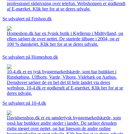
professionel rådgivning over telefon. Webshoppen er godkendt
af E-mærket. Klik her for at se deres udvalg.
Se udvalget på Frishop.dk
Homeshop.dk har en fysisk butik i Kjellerup i Midtjylland, og
ellers sælger de over nettet. De startede tilbage i 2004, og er
100 % danskejet. Klik her for at se deres udvalg.
Se udvalget på Homeshop.dk
10-4.dk er en jysk byggemarkedskæde, som har butikker i
Ringkøbing, Ulfborg, Varde, Viborg, Videbæk og Aarhus.
Derudover sælger de en hel del til hele landet via deres
webshop. 10-4.dk er godkendt af E-mærket. Klik her for at se
deres udvalg.
Se udvalget på 10-4.dk
Davidsenshop.dk er en sønderjysk byggemarkedskæde, som
også har butikker andre steder i landet. De sælger desuden
rigtig meget over nettet, og har ligesom de andre online
byggemarkeder et stort udvalg. Klik her for at se deres udvalg.