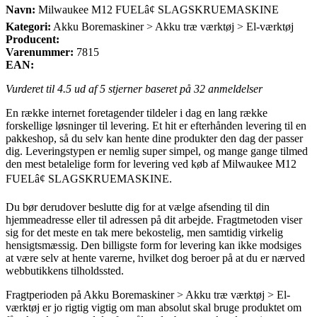
Navn:
Milwaukee M12 FUELâ¢ SLAGSKRUEMASKINE
Kategori:
Akku Boremaskiner > Akku træ værktøj > El-værktøj
Producent:
Varenummer:
7815
EAN:
Vurderet til
4.5
ud af 5 stjerner baseret på
32
anmeldelser
En række internet foretagender tildeler i dag en lang række
forskellige løsninger til levering. Et hit er efterhånden levering til en
pakkeshop, så du selv kan hente dine produkter den dag der passer
dig. Leveringstypen er nemlig super simpel, og mange gange tilmed
den mest betalelige form for levering ved køb af Milwaukee M12
FUELâ¢ SLAGSKRUEMASKINE.
Du bør derudover beslutte dig for at vælge afsending til din
hjemmeadresse eller til adressen på dit arbejde. Fragtmetoden viser
sig for det meste en tak mere bekostelig, men samtidig virkelig
hensigtsmæssig. Den billigste form for levering kan ikke modsiges
at være selv at hente varerne, hvilket dog beroer på at du er nærved
webbutikkens tilholdssted.
Fragtperioden på Akku Boremaskiner > Akku træ værktøj > El-
værktøj er jo rigtig vigtig om man absolut skal bruge produktet om