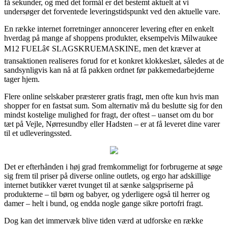
få sekunder, og med det formål er det bestemt aktuelt at vi
undersøger det forventede leveringstidspunkt ved den aktuelle vare.
En række internet forretninger annoncerer levering efter en enkelt
hverdag på mange af shoppens produkter, eksempelvis Milwaukee
M12 FUELâ¢ SLAGSKRUEMASKINE, men det kræver at
transaktionen realiseres forud for et konkret klokkeslæt, således at de
sandsynligvis kan nå at få pakken ordnet før pakkemedarbejderne
tager hjem.
Flere online selskaber præsterer gratis fragt, men ofte kun hvis man
shopper for en fastsat sum. Som alternativ må du beslutte sig for den
mindst kostelige mulighed for fragt, der oftest – uanset om du bor
tæt på Vejle, Nørresundby eller Hadsten – er at få leveret dine varer
til et udleveringssted.
Det er efterhånden i høj grad fremkommeligt for forbrugerne at søge
sig frem til priser på diverse online outlets, og ergo har adskillige
internet butikker været tvunget til at sænke salgspriserne på
produkterne – til børn og babyer, og yderligere også til herrer og
damer – helt i bund, og endda nogle gange sikre portofri fragt.
Dog kan det immervæk blive tiden værd at udforske en række