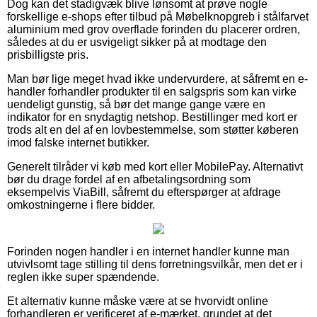
Dog kan det stadigvæk blive lønsomt at prøve nogle
forskellige e-shops efter tilbud på Møbelknopgreb i stålfarvet
aluminium med grov overflade forinden du placerer ordren,
således at du er usvigeligt sikker på at modtage den
prisbilligste pris.
Man bør lige meget hvad ikke undervurdere, at såfremt en e-
handler forhandler produkter til en salgspris som kan virke
uendeligt gunstig, så bør det mange gange være en
indikator for en snydagtig netshop. Bestillinger med kort er
trods alt en del af en lovbestemmelse, som støtter køberen
imod falske internet butikker.
Generelt tilråder vi køb med kort eller MobilePay. Alternativt
bør du drage fordel af en afbetalingsordning som
eksempelvis ViaBill, såfremt du efterspørger at afdrage
omkostningerne i flere bidder.
Forinden nogen handler i en internet handler kunne man
utvivlsomt tage stilling til dens forretningsvilkår, men det er i
reglen ikke super spændende.
Et alternativ kunne måske være at se hvorvidt online
forhandleren er verificeret af e-mærket, grundet at det