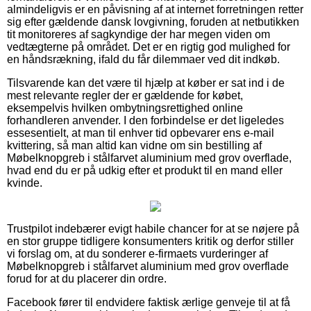
almindeligvis er en påvisning af at internet forretningen retter
sig efter gældende dansk lovgivning, foruden at netbutikken
tit monitoreres af sagkyndige der har megen viden om
vedtægterne på området. Det er en rigtig god mulighed for
en håndsrækning, ifald du får dilemmaer ved dit indkøb.
Tilsvarende kan det være til hjælp at køber er sat ind i de
mest relevante regler der er gældende for købet,
eksempelvis hvilken ombytningsrettighed online
forhandleren anvender. I den forbindelse er det ligeledes
essesentielt, at man til enhver tid opbevarer ens e-mail
kvittering, så man altid kan vidne om sin bestilling af
Møbelknopgreb i stålfarvet aluminium med grov overflade,
hvad end du er på udkig efter et produkt til en mand eller
kvinde.
Trustpilot indebærer evigt habile chancer for at se nøjere på
en stor gruppe tidligere konsumenters kritik og derfor stiller
vi forslag om, at du sonderer e-firmaets vurderinger af
Møbelknopgreb i stålfarvet aluminium med grov overflade
forud for at du placerer din ordre.
Facebook fører til endvidere faktisk ærlige genveje til at få