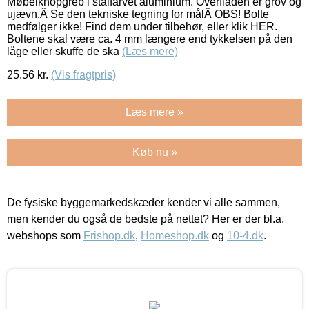
Møbelknopgreb i stålfarvet aluminium. Overfladen er grov og
ujævn.Â Se den tekniske tegning for målÂ OBS! Bolte
medfølger ikke! Find dem under tilbehør, eller klik HER.
Boltene skal være ca. 4 mm længere end tykkelsen på den
låge eller skuffe de ska
(Læs mere)
25.56
kr.
(Vis fragtpris)
Læs mere »
Køb nu »
De fysiske byggemarkedskæder kender vi alle sammen,
men kender du også de bedste på nettet? Her er der bl.a.
webshops som
Frishop.dk
,
Homeshop.dk
og
10-4.dk
.