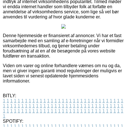
indtryk af internet virksomhedens popularitet. Tilmed møder
vi endda internet handler som tilbyder folk at forfatte en
anmeldelse af virksomhedens service, som lige så vel bør
anvendes til vurdering af hvor glade kunderne er.
Denne hjemmeside er finansieret af annoncer. Vi har et fast
samarbejde med en samling af e-forretninger når vi formidler
virksomhedernes tilbud, og tjener betaling under
forudsætning af at en af de besøgende på vores website
fuldfører en transaktion.
Viden om varer og online forhandlere værnes om nu og da,
men vi giver ingen garanti imod reguleringer der muligvis er
lavet siden vi senest opdaterede hjemmesidens
informationer.
BITLY:
1
1
1
1
1
1
1
1
1
1
1
1
1
1
1
1
1
1
1
1
1
1
1
1
1
1
1
1
1
1
1
1
1
1
1
1
1
1
1
1
1
1
1
1
1
1
1
1
1
1
1
1
1
1
1
1
1
1
1
1
1
1
1
1
1
1
1
1
1
1
1
1
1
1
1
1
1
1
1
1
1
1
1
1
1
1
1
1
1
1
1
1
1
1
1
1
1
1
1
1
SPOTIFY:
1
1
1
1
1
1
1
1
1
1
1
1
1
1
1
1
1
1
1
1
1
1
1
1
1
1
1
1
1
1
1
1
1