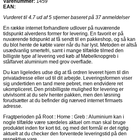
Varenummer:
1459
EAN:
Vurderet til
4.7
ud af 5 stjerner baseret på
37
anmeldelser
En række internet forhandlere udlover på nuværende
tidspunkt alverdens former for levering. En favorit er på
nuværende tidspunkt at få sendt til en pakkeshop, og så kan
du blot hente de købte varer når du har lyst. Metoden er altså
usædvanlig smertefri, samt i mange tilfælde tilmed den
billigste type af levering ved køb af Møbelknopgreb i
stålfarvet aluminium med grov overflade.
Du kan ligeledes udse dig at få ordren leveret hjem til din
privatadresse eller ud til dit arbejde. Leveringsformen viser
sig undertiden en tand mere pebret, men endvidere ret
ukompliceret. Den prisbilligste mulighed for levering er
utvivlsomt at du selv henter pakken, men den løsning
forudsætter at du befinder dig nærved internet firmaets
adresse.
Fragtperioden på Root : Home : Greb : Aluminium kan i
nogle tilfælde være særdeles aktuel om man skal bruge
produktet inden for kort tid, og med det formål er det rigtig
aktuelt at du checker den forventede leveringstid på den
respektive vare.