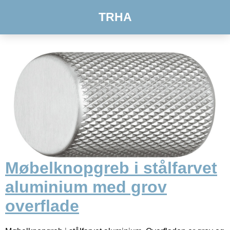
TRHA
Møbelknopgreb i stålfarvet
aluminium med grov
overflade