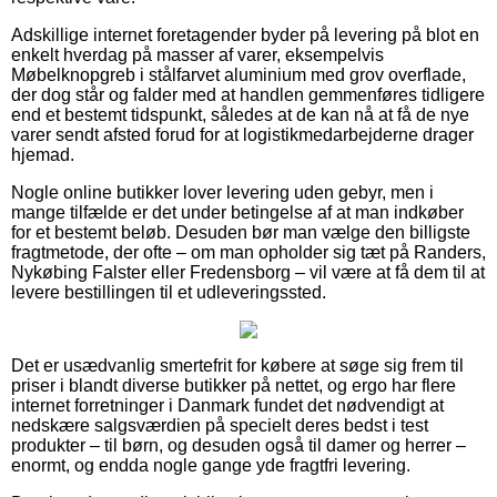
Adskillige internet foretagender byder på levering på blot en
enkelt hverdag på masser af varer, eksempelvis
Møbelknopgreb i stålfarvet aluminium med grov overflade,
der dog står og falder med at handlen gemmenføres tidligere
end et bestemt tidspunkt, således at de kan nå at få de nye
varer sendt afsted forud for at logistikmedarbejderne drager
hjemad.
Nogle online butikker lover levering uden gebyr, men i
mange tilfælde er det under betingelse af at man indkøber
for et bestemt beløb. Desuden bør man vælge den billigste
fragtmetode, der ofte – om man opholder sig tæt på Randers,
Nykøbing Falster eller Fredensborg – vil være at få dem til at
levere bestillingen til et udleveringssted.
Det er usædvanlig smertefrit for købere at søge sig frem til
priser i blandt diverse butikker på nettet, og ergo har flere
internet forretninger i Danmark fundet det nødvendigt at
nedskære salgsværdien på specielt deres bedst i test
produkter – til børn, og desuden også til damer og herrer –
enormt, og endda nogle gange yde fragtfri levering.