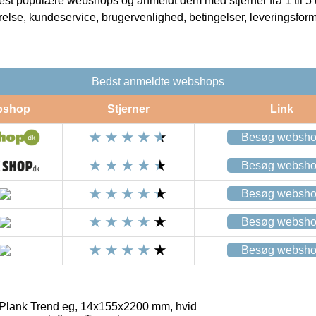
t populære webshops og anmeldt dem med stjerner fra 1 til 5 ud
rrelse, kundeservice, brugervenlighed, betingelser, leveringsfor
Bedst anmeldte webshops
bshop
Stjerner
Link
Besøg websh
Besøg websh
Besøg websh
Besøg websh
Besøg websh
Plank Trend eg, 14x155x2200 mm, hvid