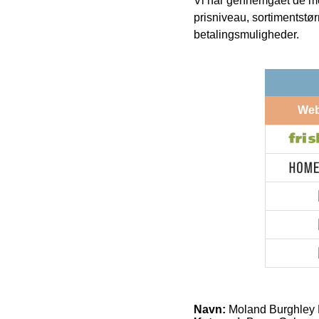
Vi har gennemgået de mes
prisniveau, sortimentstø
betalingsmuligheder.
We
Navn:
Moland Burghley 