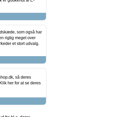
k er godkendt af E-
edskæde, som også har
en rigtig meget over
keder et stort udvalg.
hop.dk, så deres
lik her for at se deres