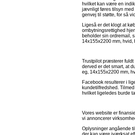
hvilket kan være en indi
jævnligt føres tilsyn me
genvej til støtte, for så 
Ligeså er det klogt at køb
ombytningsrettighed hjem
beholder sin ordremail,
14x155x2200 mm, hvid, hv
Trustpilot præsterer fuld
derved er det smart, at 
eg, 14x155x2200 mm, hvid
Facebook resulterer i lige
kundetilfredshed. Tilmed
hvilket ligeledes burde t
Vores website er finansi
vi annoncerer virksomhede
Oplysninger angående tilb
der kan være iværksat eft