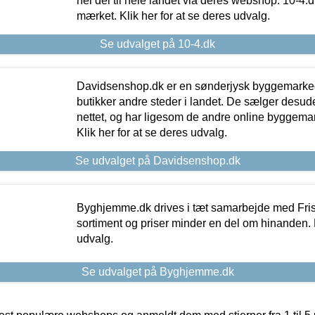
hel del til hele landet via deres webshop. 10-4.d
mærket. Klik her for at se deres udvalg.
Se udvalget på 10-4.dk
Davidsenshop.dk er en sønderjysk byggemark
butikker andre steder i landet. De sælger desud
nettet, og har ligesom de andre online byggemar
Klik her for at se deres udvalg.
Se udvalget på Davidsenshop.dk
Byghjemme.dk drives i tæt samarbejde med Fris
sortiment og priser minder en del om hinanden. K
udvalg.
Se udvalget på Byghjemme.dk