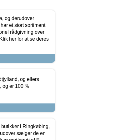
ia, og derudover
ar et stort sortiment
onel rådgivning over
ik her for at se deres
tjylland, og ellers
4, og er 100 %
butikker i Ringkøbing,
rudover sælger de en