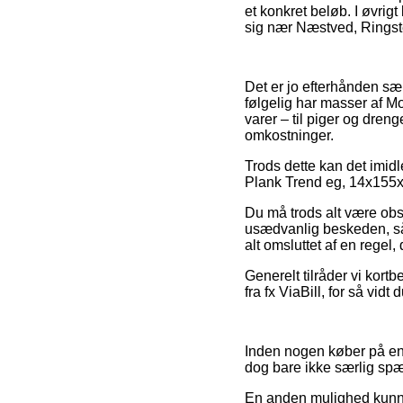
et konkret beløb. I øvrig
sig nær Næstved, Ringsted 
Det er jo efterhånden særd
følgelig har masser af M
varer – til piger og dren
omkostninger.
Trods dette kan det imidl
Plank Trend eg, 14x155x22
Du må trods alt være obs p
usædvanlig beskeden, så 
alt omsluttet af en regel,
Generelt tilråder vi kort
fra fx ViaBill, for så vid
Inden nogen køber på en
dog bare ikke særlig sp
En anden mulighed kunne