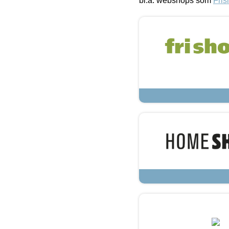
bl.a. webshops som
Fris