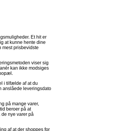
gsmuligheder. Et hit er
dig at kunne hente dine
n mest prisbevidste
everingsmetoden viser sig
smanér kan ikke modsiges
 bopæl.
i tilfælde af at du
den anslåede leveringsdato
ng på mange varer,
id beroer på at
å de nye varer på
ing af at der shoppes for