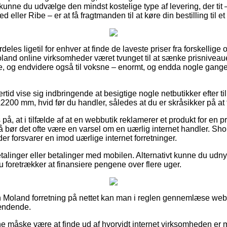
t kunne du udvælge den mindst kostelige type af levering, der ti
eller Ribe – er at få fragtmanden til at køre din bestilling til e
eles ligetil for enhver at finde de laveste priser fra forskellige
oland online virksomheder været tvunget til at sænke prisniveau
ge, og endvidere også til voksne – enormt, og endda nogle gange
ertid vise sig indbringende at besigtige nogle netbutikker efter 
00 mm, hvid før du handler, således at du er skråsikker på at få
å, at i tilfælde af at en webbutik reklamerer et produkt for en pr
bør det ofte være en varsel om en uærlig internet handler. Sho
 der forsvarer en imod uærlige internet forretninger.
betalinger eller betalinger med mobilen. Alternativt kunne du udn
t du foretrækker at finansiere pengene over flere uger.
 Moland forretning på nettet kan man i reglen gennemlæse webs
ændende.
 måske være at finde ud af hvorvidt internet virksomheden er 