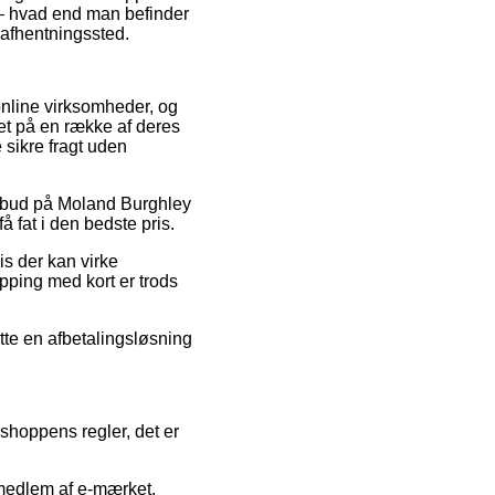
t – hvad end man befinder
t afhentningssted.
 online virksomheder, og
et på en række af deres
 sikre fragt uden
tilbud på Moland Burghley
 fat i den bedste pris.
is der kan virke
pping med kort er trods
ytte en afbetalingsløsning
hoppens regler, det er
medlem af e-mærket,