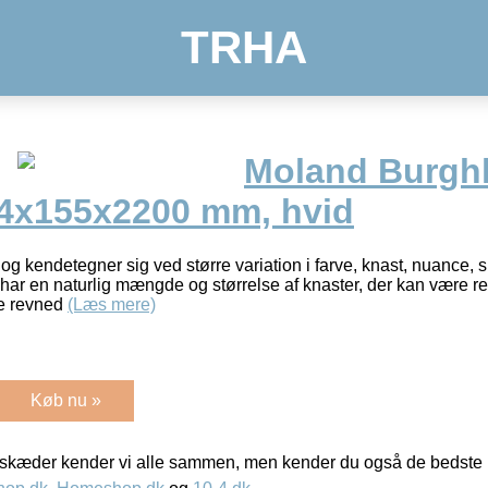
TRHA
Moland Burghl
14x155x2200 mm, hvid
 og kendetegner sig ved større variation i farve, knast, nuance, 
n har en naturlig mængde og størrelse af knaster, der kan være r
de revned
(Læs mere)
Køb nu »
kæder kender vi alle sammen, men kender du også de bedste p