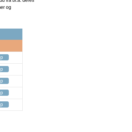
 fra bl.a. deres
mer og
op
op
op
op
op