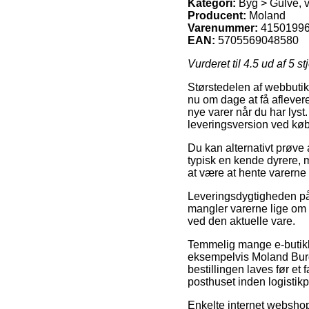
Kategori:
Byg > Gulve, v
Producent:
Moland
Varenummer:
4150199
EAN:
5705569048580
Vurderet til
4.5
ud af 5 st
Størstedelen af webbutikk
nu om dage at få aflevere
nye varer når du har lys
leveringsversion ved kø
Du kan alternativt prøve a
typisk en kende dyrere, 
at være at hente varerne
Leveringsdygtigheden på 
mangler varerne lige om l
ved den aktuelle vare.
Temmelig mange e-butikk
eksempelvis Moland Burg
bestillingen laves før et
posthuset inden logistik
Enkelte internet webshops