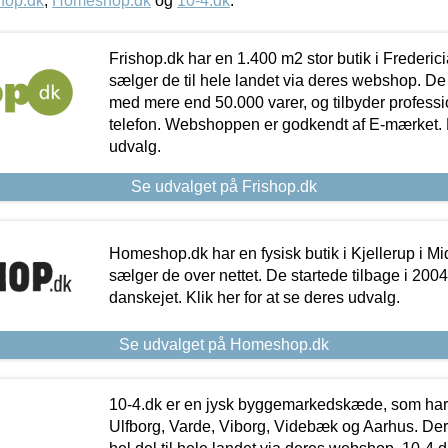
hop.dk
,
Homeshop.dk
og
10-4.dk
.
Frishop.dk har en 1.400 m2 stor butik i Frederic
sælger de til hele landet via deres webshop. De h
med mere end 50.000 varer, og tilbyder professi
telefon. Webshoppen er godkendt af E-mærket. Kl
udvalg.
Se udvalget på Frishop.dk
Homeshop.dk har en fysisk butik i Kjellerup i Mid
sælger de over nettet. De startede tilbage i 200
danskejet. Klik her for at se deres udvalg.
Se udvalget på Homeshop.dk
10-4.dk er en jysk byggemarkedskæde, som har 
Ulfborg, Varde, Viborg, Videbæk og Aarhus. De