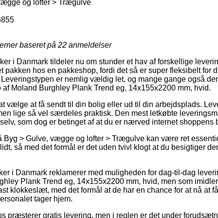
ægge og lofter > Trægulve
6855
jerner baseret på
22
anmeldelser
er i Danmark tildeler nu om stunder et hav af forskellige leverin
t pakken hos en pakkeshop, fordi det så er super fleksibelt for 
t. Leveringstypen er nemlig vældig let, og mange gange også de
b af Moland Burghley Plank Trend eg, 14x155x2200 mm, hvid.
t vælge at få sendt til din bolig eller ud til din arbejdsplads. L
men lige så vel særdeles praktisk. Den mest letkøbte levering
 selv, som dog er betinget af at du er nærved internet shoppens
Byg > Gulve, vægge og lofter > Trægulve kan være ret essentiel 
idt, så med det formål er det uden tvivl klogt at du besigtiger 
er i Danmark reklamerer med muligheden for dag-til-dag leveri
hley Plank Trend eg, 14x155x2200 mm, hvid, men som imidlert
 fast klokkeslæt, med det formål at de har en chance for at nå at f
personalet tager hjem.
 præsterer gratis levering, men i reglen er det under forudsætn