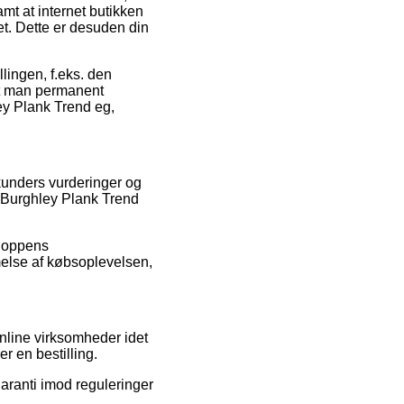
mt at internet butikken
et. Dette er desuden din
llingen, f.eks. den
at man permanent
ey Plank Trend eg,
 kunders vurderinger og
d Burghley Plank Trend
 shoppens
melse af købsoplevelsen,
nline virksomheder idet
r en bestilling.
garanti imod reguleringer