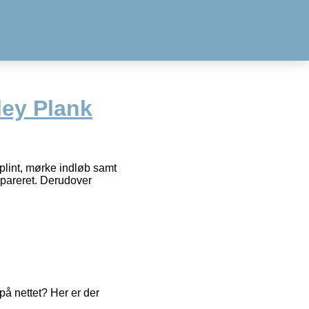
ey Plank
splint, mørke indløb samt
epareret. Derudover
å nettet? Her er der