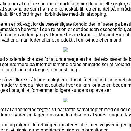
kation om at online shoppen imødekommer de officielle regler, sa
d af sagkyndige som har nøje kendskab til reglementet på områd
vidt du får udfordringer i forbindelse med din shopping.
eren er på vagt for de væsentligste forhold der influerer på besti
mesiden benytter. I den relation er det desuden essesentielt, 
 så man en anden gang vil kunne bevise købet af Moland Burghl
ad end man leder efter et produkt til en kvinde eller mand.
t ud strålende chancer for at undersøge en hel del eksisterende
du ser nærmere på internet forhandlerens anmeldelser af Molan
 forud for at du lægger din bestilling.
 så vel flere strålende muligheder for at få et kig ind i internet
 møder vi endda internet outlets hvor du kan forfatte en bedøm
ages i brug til at fornemme tidligere kunders oplevelser.
eret af annonceindtægter. Vi har tætte samarbejder med en del o
rnes varer, og tager provision forudsat en af vores brugere lave
ud og internet forretninger opdateres ofte, men vi giver ingen 
er at vi sidste gang opdaterede sidens informationer.