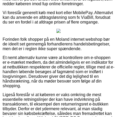
redder køberen imod fup online forretninger.
Vi foreslår generelt køb med kort eller MobilePay. Alternativt
kan du anvende en afdragsløsning som fx ViaBill, forudsat
du ser en fordel i at afdrage prisen af flere omgange.
Forinden folk shopper på en Moland internet webshop bør
de ideelt set gennemgå forhandlerens handelsbetingelser,
men det er i reglen ikke super spændende.
Et nemt alternativ kunne være at kontrollere om e-shoppen
er e-mærket medlem, da det almindeligvis er en indikator for
at netbutikken respekterer de officielle regler, tillige med at e-
handlen løbende besøges af fagmænd som er indført i
lovgivningen. Derudover giver det dig lejlighed til en
håndsrækning, når du møder besvær som følge af din
shopping.
Ligeså foreslår vi at køberen er vaks omkring de mest
essentielle retningslinjer der kan have indvirkning på
transaktionen, til eksempel den returneringsret e-butikken
tilbyder. Derfor er det ydermere relevant, at man stadig
bevarer sin købsbekræftelse, således man fremadrettet kan