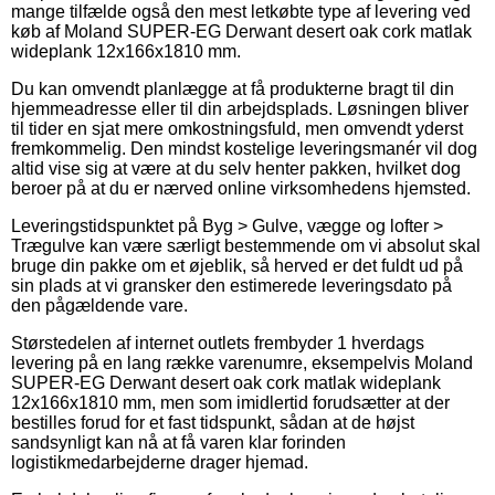
mange tilfælde også den mest letkøbte type af levering ved
køb af Moland SUPER-EG Derwant desert oak cork matlak
wideplank 12x166x1810 mm.
Du kan omvendt planlægge at få produkterne bragt til din
hjemmeadresse eller til din arbejdsplads. Løsningen bliver
til tider en sjat mere omkostningsfuld, men omvendt yderst
fremkommelig. Den mindst kostelige leveringsmanér vil dog
altid vise sig at være at du selv henter pakken, hvilket dog
beroer på at du er nærved online virksomhedens hjemsted.
Leveringstidspunktet på Byg > Gulve, vægge og lofter >
Trægulve kan være særligt bestemmende om vi absolut skal
bruge din pakke om et øjeblik, så herved er det fuldt ud på
sin plads at vi gransker den estimerede leveringsdato på
den pågældende vare.
Størstedelen af internet outlets frembyder 1 hverdags
levering på en lang række varenumre, eksempelvis Moland
SUPER-EG Derwant desert oak cork matlak wideplank
12x166x1810 mm, men som imidlertid forudsætter at der
bestilles forud for et fast tidspunkt, sådan at de højst
sandsynligt kan nå at få varen klar forinden
logistikmedarbejderne drager hjemad.