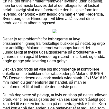
En hel del online firmaer frembyder levering uden betaling,
men for det meste kræves det at der aftages for et fastsat
beløb. I øvrigt skal man foretrække den billigste form for
levering, der typisk – uafhængig om man er nær Fredericia,
Svendborg eller Hinnerup – vil blive at få leveret dine
produkter til et afhentningssted.
Det er jo ret problemfrit for forbrugerne at lave
prissammenligning fra forskellige butikker på nettet, og ergo
har adskillige Moland internet webshops fundet det
uundgåeligt at trykke udsalgspriserne på produkterne – til
juniorer, men også til kvinder og mænd – markant, og endda
nogle gange yde levering uden gebyr.
Det kan dog trods alt vise sig indbringende at kontrollere
enkelte online butikker efter rabatkoder på Moland SUPER-
EG Derwant desert oak cork matlak wideplank 12x166x1810
mm inden du gennemfører din handel, så man er
velinformeret til at indhente den bedste pris.
Du må dog være så påvagt, at hvis en shop på nettet udlover
produkter til en udsalgspris der kan ses som uforståeligt god,
kan det tit være en indikation på en bedragerisk e-butik. Køb
med kort er på den anden side omfavnet af et regulativ, som