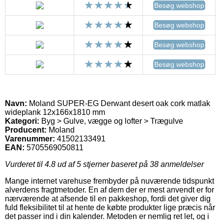
Besøg webshop
Besøg webshop
Besøg webshop
Besøg webshop
Navn:
Moland SUPER-EG Derwant desert oak cork matlak
wideplank 12x166x1810 mm
Kategori:
Byg > Gulve, vægge og lofter > Trægulve
Producent:
Moland
Varenummer:
41502133491
EAN:
5705569050811
Vurderet til
4.8
ud af 5 stjerner baseret på
38
anmeldelser
Mange internet varehuse frembyder på nuværende tidspunkt
alverdens fragtmetoder. En af dem der er mest anvendt er for
nærværende at afsende til en pakkeshop, fordi det giver dig
fuld fleksibilitet til at hente de købte produkter lige præcis når
det passer ind i din kalender. Metoden er nemlig ret let, og i