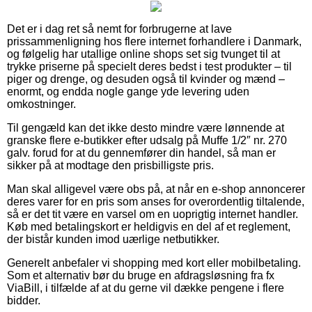
Det er i dag ret så nemt for forbrugerne at lave
prissammenligning hos flere internet forhandlere i Danmark,
og følgelig har utallige online shops set sig tvunget til at
trykke priserne på specielt deres bedst i test produkter – til
piger og drenge, og desuden også til kvinder og mænd –
enormt, og endda nogle gange yde levering uden
omkostninger.
Til gengæld kan det ikke desto mindre være lønnende at
granske flere e-butikker efter udsalg på Muffe 1/2″ nr. 270
galv. forud for at du gennemfører din handel, så man er
sikker på at modtage den prisbilligste pris.
Man skal alligevel være obs på, at når en e-shop annoncerer
deres varer for en pris som anses for overordentlig tiltalende,
så er det tit være en varsel om en uoprigtig internet handler.
Køb med betalingskort er heldigvis en del af et reglement,
der bistår kunden imod uærlige netbutikker.
Generelt anbefaler vi shopping med kort eller mobilbetaling.
Som et alternativ bør du bruge en afdragsløsning fra fx
ViaBill, i tilfælde af at du gerne vil dække pengene i flere
bidder.