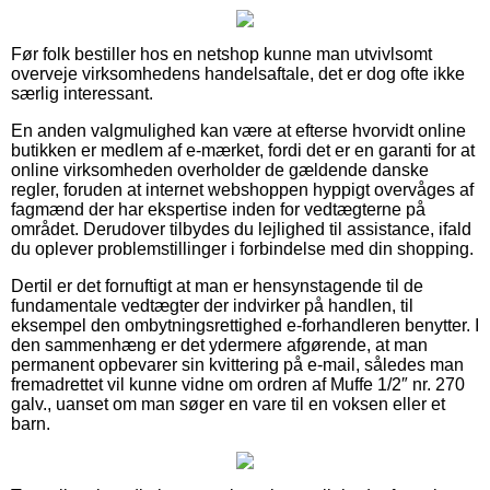
Før folk bestiller hos en netshop kunne man utvivlsomt
overveje virksomhedens handelsaftale, det er dog ofte ikke
særlig interessant.
En anden valgmulighed kan være at efterse hvorvidt online
butikken er medlem af e-mærket, fordi det er en garanti for at
online virksomheden overholder de gældende danske
regler, foruden at internet webshoppen hyppigt overvåges af
fagmænd der har ekspertise inden for vedtægterne på
området. Derudover tilbydes du lejlighed til assistance, ifald
du oplever problemstillinger i forbindelse med din shopping.
Dertil er det fornuftigt at man er hensynstagende til de
fundamentale vedtægter der indvirker på handlen, til
eksempel den ombytningsrettighed e-forhandleren benytter. I
den sammenhæng er det ydermere afgørende, at man
permanent opbevarer sin kvittering på e-mail, således man
fremadrettet vil kunne vidne om ordren af Muffe 1/2″ nr. 270
galv., uanset om man søger en vare til en voksen eller et
barn.