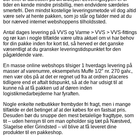
tider en kende mindre prisbillig, men endvidere særdeles
smertefri. Den mindst kostelige leveringsmetode vil dog altid
være selv at hente pakken, som jo står og falder med at du
bor nærved internet webshoppens tilholdssted.
Antal dages levering på VVS og Varme > VVS > VVS-fittings
og rør kan i nogle tilfælde være ultra aktuel om vi har behov
for din pakke inden for kort tid, så herved er det ganske
væsentligt at du gransker leveringstidspunktet for den
pågældende vare.
En masse online webshops tilsiger 1 hverdags levering på
masser af varenumre, eksempelvis Muffe 1/2″ nr. 270 galv.,
men vær obs på at det er regnet ud fra at ordren placeres
tidligere end et aftalt tidspunkt, så at de har udsigt til at
kunne nå at få pakken ud af døren inden
logistikmedarbejderne har fyraften.
Nogle enkelte netbutikker frembyder fri fragt, men i mange
tilfælde er det betinget af at der købes for en fastsat pris.
Desuden bør du snuppe den mest betalelige fragttype, som
tit – uden hensyn til om man opholder sig tæt på Næstved,
Slagelse eller Grindsted – vil blive at få leveret dine
produkter til en pakkeshop.