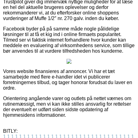
Trustpilot giver dig immervæk nyttige muligheder for at læse
en hel del aktuelle brugeres oplevelser og derfor
rekommanderer vi, at du efterforsker online shoppens
vurderinger af Muffe 1/2″ nr. 270 galv. inden du køber.
Facebook byder på på samme måde nogle pålidelige
løsninger til at få et kig ind i online firmaets popularitet.
Tilmed ser vi faktisk internet forhandlere hvor kunder kan
meddele en evaluering af virksomhedens service, som tillige
bør anvendes til at vurdere tilfredsheden hos kunderne.
Vores website finansieres af annoncer. Vi har et tæt
samarbejde med flere e-handler idet vi publicerer
forretningernes tilbud, og tager honorar forudsat du laver en
ordre.
Orientering angående varer og outlets på nettet værnes om
rutinemæssigt, men vi kan ikke stilles ansvarlig for rettelser
der eventuelt er udført siden sidste opdatering af
hjemmesidens informationer.
BITLY:
1
1
1
1
1
1
1
1
1
1
1
1
1
1
1
1
1
1
1
1
1
1
1
1
1
1
1
1
1
1
1
1
1