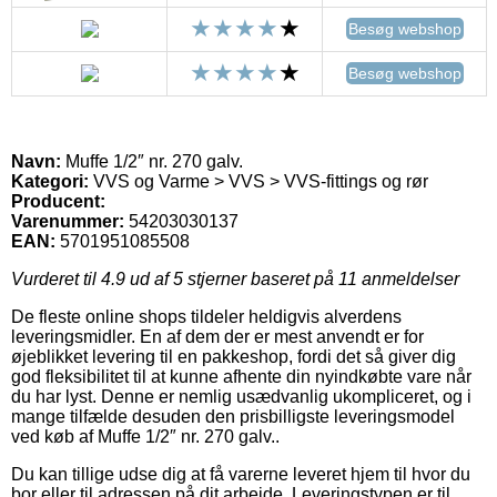
Besøg webshop
Besøg webshop
Navn:
Muffe 1/2″ nr. 270 galv.
Kategori:
VVS og Varme > VVS > VVS-fittings og rør
Producent:
Varenummer:
54203030137
EAN:
5701951085508
Vurderet til
4.9
ud af 5 stjerner baseret på
11
anmeldelser
De fleste online shops tildeler heldigvis alverdens
leveringsmidler. En af dem der er mest anvendt er for
øjeblikket levering til en pakkeshop, fordi det så giver dig
god fleksibilitet til at kunne afhente din nyindkøbte vare når
du har lyst. Denne er nemlig usædvanlig ukompliceret, og i
mange tilfælde desuden den prisbilligste leveringsmodel
ved køb af Muffe 1/2″ nr. 270 galv..
Du kan tillige udse dig at få varerne leveret hjem til hvor du
bor eller til adressen på dit arbejde. Leveringstypen er til