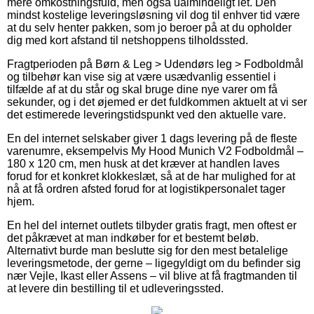
mere omkostningsfuld, men også ualmindeligt let. Den
mindst kostelige leveringsløsning vil dog til enhver tid være
at du selv henter pakken, som jo beroer på at du opholder
dig med kort afstand til netshoppens tilholdssted.
Fragtperioden på Børn & Leg > Udendørs leg > Fodboldmål
og tilbehør kan vise sig at være usædvanlig essentiel i
tilfælde af at du står og skal bruge dine nye varer om få
sekunder, og i det øjemed er det fuldkommen aktuelt at vi ser
det estimerede leveringstidspunkt ved den aktuelle vare.
En del internet selskaber giver 1 dags levering på de fleste
varenumre, eksempelvis My Hood Munich V2 Fodboldmål –
180 x 120 cm, men husk at det kræver at handlen laves
forud for et konkret klokkeslæt, så at de har mulighed for at
nå at få ordren afsted forud for at logistikpersonalet tager
hjem.
En hel del internet outlets tilbyder gratis fragt, men oftest er
det påkrævet at man indkøber for et bestemt beløb.
Alternativt burde man beslutte sig for den mest betalelige
leveringsmetode, der gerne – ligegyldigt om du befinder sig
nær Vejle, Ikast eller Assens – vil blive at få fragtmanden til
at levere din bestilling til et udleveringssted.