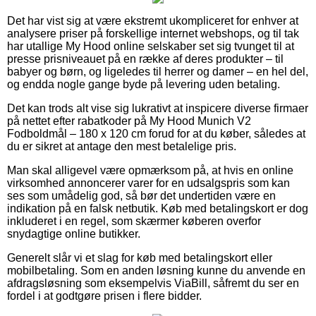
Det har vist sig at være ekstremt ukompliceret for enhver at
analysere priser på forskellige internet webshops, og til tak
har utallige My Hood online selskaber set sig tvunget til at
presse prisniveauet på en række af deres produkter – til
babyer og børn, og ligeledes til herrer og damer – en hel del,
og endda nogle gange byde på levering uden betaling.
Det kan trods alt vise sig lukrativt at inspicere diverse firmaer
på nettet efter rabatkoder på My Hood Munich V2
Fodboldmål – 180 x 120 cm forud for at du køber, således at
du er sikret at antage den mest betalelige pris.
Man skal alligevel være opmærksom på, at hvis en online
virksomhed annoncerer varer for en udsalgspris som kan
ses som umådelig god, så bør det undertiden være en
indikation på en falsk netbutik. Køb med betalingskort er dog
inkluderet i en regel, som skærmer køberen overfor
snydagtige online butikker.
Generelt slår vi et slag for køb med betalingskort eller
mobilbetaling. Som en anden løsning kunne du anvende en
afdragsløsning som eksempelvis ViaBill, såfremt du ser en
fordel i at godtgøre prisen i flere bidder.