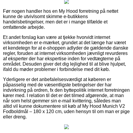
Før nogen handler hos en My Hood forretning på nettet
kunne de utvivlsomt skimme e-butikkens
handelsbetingelser, men det er i mange tilfælde et
omfattende arbejde.
Et andet forslag kan være at tjekke hvorvidt internet
virksomheden er e-mærket, grundet at det længe har været
et kendetegn for at e-shoppen adlyder de gældende danske
regler, foruden at internet virksomheden jævnligt revurderes
af eksperter der har ekspertise inden for vedtægterne på
området. Desuden giver det dig lejlighed til at blive hjulpet,
ifald du møder problemer i forbindelse med dit køb.
Yderligere er det anbefalelsesværdigt at køberen er
påpasselig med de væsentligste betingelser der har
indvirkning på ordren, fx den byttepolitik internet forretningen
kører med. I relation til det er det tilmed afgørende, at man
når som helst gemmer sin e-mail kvittering, således man
altid vil kunne dokumentere sit køb af My Hood Munich V2
Fodboldmål – 180 x 120 cm, uden hensyn til om man er pige
eller dreng.