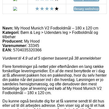
Besøg webshop
Navn:
My Hood Munich V2 Fodboldmål – 180 x 120 cm
Kategori:
Børn & Leg > Udendørs leg > Fodboldmål og
tilbehør
Producent:
My Hood
Varenummer:
33345
EAN:
5704035320366
Vurderet til
4.9
ud af 5 stjerner baseret på
38
anmeldelser
Flere forretninger på nettet yder efterhånden en lang række
forskellige leveringsmidler. En af de mest benyttede er i dag
at få afleveret pakken hos en pakkeshop, hvor du selv henter
din pakke når det passer ind i din hverdag. Løsningen er jo
særdeles hensigtsmæssig, og ofte derudover den mest
betalelige type af levering ved køb af My Hood Munich V2
Fodboldmål – 180 x 120 cm.
Du kunne også beslutte dig for at få varerne sendt til dit hus
eller ud til dit arbejdes adresse. Den viser sig af og til et hak