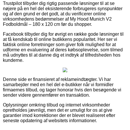
Trustpilot tilbyder dig rigtig passende løsninger til at se
nøjere på en hel del eksisterende forbrugeres synspunkter
og af den grund er det godt, at du verificerer online
virksomhedens bedømmelser af My Hood Munich V2
Fodboldmål – 180 x 120 cm før du shopper.
Facebook tilbyder dig for øvrigt en række gode løsninger til
at få kendskab til online butikkens popularitet. Her ser vi
faktisk online forretninger som giver folk mulighed for at
udforme en evaluering af deres købsoplevelse, som tilmed
må udnyttes til at danne dig et indtryk af tilfredsheden hos
kunderne.
Denne side er finansieret af reklameindtægter. Vi har
samarbejder med en hel del e-butikker når vi formidler
firmaernes tilbud, og tager honorar hvis den besøgende vi
sender videre gennemfører en transaktion.
Oplysninger omkring tilbud og internet virksomheder
opretholdes jævnligt, men det er umuligt for os at give
garantier imod korrektioner der er blevet realiseret efter
seneste opdatering af websitets informationer.