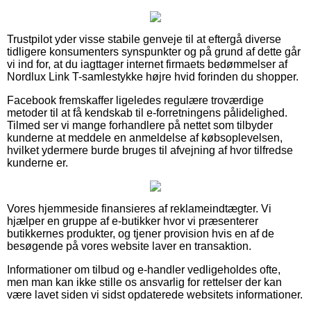
Trustpilot yder visse stabile genveje til at eftergå diverse
tidligere konsumenters synspunkter og på grund af dette går
vi ind for, at du iagttager internet firmaets bedømmelser af
Nordlux Link T-samlestykke højre hvid forinden du shopper.
Facebook fremskaffer ligeledes regulære troværdige
metoder til at få kendskab til e-forretningens pålidelighed.
Tilmed ser vi mange forhandlere på nettet som tilbyder
kunderne at meddele en anmeldelse af købsoplevelsen,
hvilket ydermere burde bruges til afvejning af hvor tilfredse
kunderne er.
Vores hjemmeside finansieres af reklameindtægter. Vi
hjælper en gruppe af e-butikker hvor vi præsenterer
butikkernes produkter, og tjener provision hvis en af de
besøgende på vores website laver en transaktion.
Informationer om tilbud og e-handler vedligeholdes ofte,
men man kan ikke stille os ansvarlig for rettelser der kan
være lavet siden vi sidst opdaterede websitets informationer.