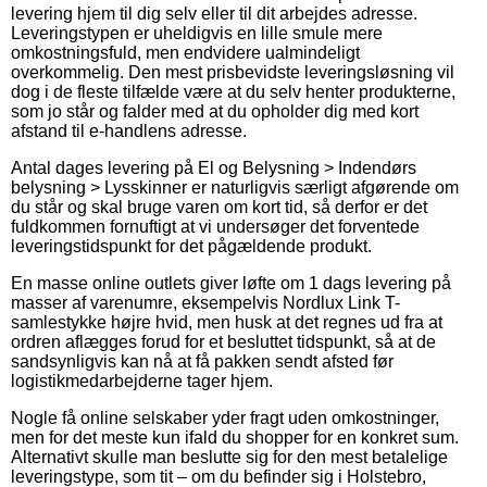
levering hjem til dig selv eller til dit arbejdes adresse.
Leveringstypen er uheldigvis en lille smule mere
omkostningsfuld, men endvidere ualmindeligt
overkommelig. Den mest prisbevidste leveringsløsning vil
dog i de fleste tilfælde være at du selv henter produkterne,
som jo står og falder med at du opholder dig med kort
afstand til e-handlens adresse.
Antal dages levering på El og Belysning > Indendørs
belysning > Lysskinner er naturligvis særligt afgørende om
du står og skal bruge varen om kort tid, så derfor er det
fuldkommen fornuftigt at vi undersøger det forventede
leveringstidspunkt for det pågældende produkt.
En masse online outlets giver løfte om 1 dags levering på
masser af varenumre, eksempelvis Nordlux Link T-
samlestykke højre hvid, men husk at det regnes ud fra at
ordren aflægges forud for et besluttet tidspunkt, så at de
sandsynligvis kan nå at få pakken sendt afsted før
logistikmedarbejderne tager hjem.
Nogle få online selskaber yder fragt uden omkostninger,
men for det meste kun ifald du shopper for en konkret sum.
Alternativt skulle man beslutte sig for den mest betalelige
leveringstype, som tit – om du befinder sig i Holstebro,