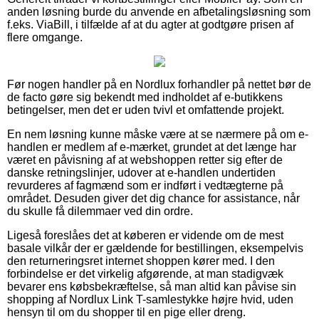
anden løsning burde du anvende en afbetalingsløsning som
f.eks. ViaBill, i tilfælde af at du agter at godtgøre prisen af
flere omgange.
Før nogen handler på en Nordlux forhandler på nettet bør de
de facto gøre sig bekendt med indholdet af e-butikkens
betingelser, men det er uden tvivl et omfattende projekt.
En nem løsning kunne måske være at se nærmere på om e-
handlen er medlem af e-mærket, grundet at det længe har
været en påvisning af at webshoppen retter sig efter de
danske retningslinjer, udover at e-handlen undertiden
revurderes af fagmænd som er indført i vedtægterne på
området. Desuden giver det dig chance for assistance, når
du skulle få dilemmaer ved din ordre.
Ligeså foreslåes det at køberen er vidende om de mest
basale vilkår der er gældende for bestillingen, eksempelvis
den returneringsret internet shoppen kører med. I den
forbindelse er det virkelig afgørende, at man stadigvæk
bevarer ens købsbekræftelse, så man altid kan påvise sin
shopping af Nordlux Link T-samlestykke højre hvid, uden
hensyn til om du shopper til en pige eller dreng.