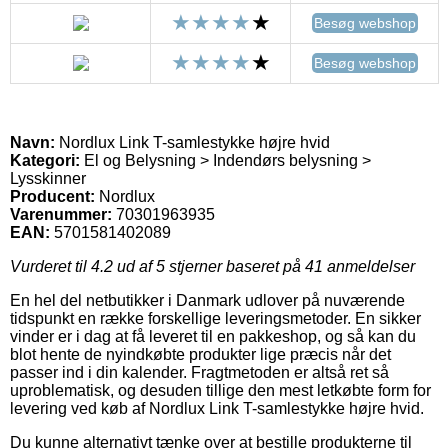
Besøg webshop
Besøg webshop
Navn:
Nordlux Link T-samlestykke højre hvid
Kategori:
El og Belysning > Indendørs belysning >
Lysskinner
Producent:
Nordlux
Varenummer:
70301963935
EAN:
5701581402089
Vurderet til
4.2
ud af 5 stjerner baseret på
41
anmeldelser
En hel del netbutikker i Danmark udlover på nuværende
tidspunkt en række forskellige leveringsmetoder. En sikker
vinder er i dag at få leveret til en pakkeshop, og så kan du
blot hente de nyindkøbte produkter lige præcis når det
passer ind i din kalender. Fragtmetoden er altså ret så
uproblematisk, og desuden tillige den mest letkøbte form for
levering ved køb af Nordlux Link T-samlestykke højre hvid.
Du kunne alternativt tænke over at bestille produkterne til