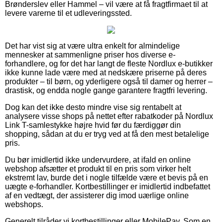
Brønderslev eller Hammel – vil være at få fragtfirmaet til at
levere varerne til et udleveringssted.
Det har vist sig at være ultra enkelt for almindelige
mennesker at sammenligne priser hos diverse e-
forhandlere, og for det har langt de fleste Nordlux e-butikker
ikke kunne lade være med at nedskære priserne på deres
produkter – til børn, og yderligere også til damer og herrer –
drastisk, og endda nogle gange garantere fragtfri levering.
Dog kan det ikke desto mindre vise sig rentabelt at
analysere visse shops på nettet efter rabatkoder på Nordlux
Link T-samlestykke højre hvid før du færdiggør din
shopping, sådan at du er tryg ved at få den mest betalelige
pris.
Du bør imidlertid ikke undervurdere, at ifald en online
webshop afsætter et produkt til en pris som virker helt
ekstremt lav, burde det i nogle tilfælde være et bevis på en
uægte e-forhandler. Kortbestillinger er imidlertid indbefattet
af en vedtægt, der assisterer dig imod uærlige online
webshops.
Generelt tilråder vi kortbestillinger eller MobilePay. Som en