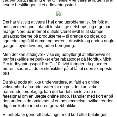
ved Aalborg, Hjørring eller Gilleleje – vil være at få dem til at
levere bestillingen til et udleveringssted.
Det har vist sig at være i høj grad uproblematisk for folk at
prissammenligne i blandt forskellige netshops, og ergo har
mange Nordlux internet outlets været nødt til at stampe
udsalgspriserne på produkterne – til drenge og piger, og
ligeledes også til damer og herrer – drastisk, og endda nogle
gange tilbyde levering uden beregning.
Men det kan stadigvæk vise sig udbytterigt at efterprøve et
par forskellige netbutikker efter rabatkoder på Nordlux Mixit
Pro indbygningsspot Pro GU10 hvid forinden du placerer
ordren, sådan at du er skråsikker på at få fat i den skarpeste
pris.
Du skal trods alt ikke undervurdere, at ifald en online
virksomhed afhænder varer for en pris der kan virke
hamrende fordelagtig, kan det for det meste være et
faresignal om en uægte online shop. Handler med kort er på
den anden side omfavnet af en bestemmelse, hvilket redder
dig som køber imod uærlige webbutikker.
Vi anbefaler generelt betalinger med kort eller betalinger