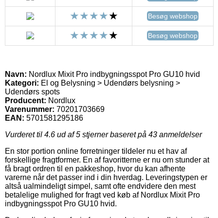
Besøg webshop
Besøg webshop
Navn:
Nordlux Mixit Pro indbygningsspot Pro GU10 hvid
Kategori:
El og Belysning > Udendørs belysning >
Udendørs spots
Producent:
Nordlux
Varenummer:
70201703669
EAN:
5701581295186
Vurderet til
4.6
ud af 5 stjerner baseret på
43
anmeldelser
En stor portion online forretninger tildeler nu et hav af
forskellige fragtformer. En af favoritterne er nu om stunder at
få bragt ordren til en pakkeshop, hvor du kan afhente
varerne når det passer ind i din hverdag. Leveringstypen er
altså ualmindeligt simpel, samt ofte endvidere den mest
betalelige mulighed for fragt ved køb af Nordlux Mixit Pro
indbygningsspot Pro GU10 hvid.