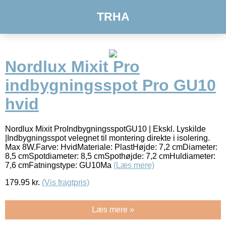
TRHA
Nordlux Mixit Pro
indbygningsspot Pro GU10
hvid
Nordlux Mixit ProIndbygningsspotGU10 | Ekskl. Lyskilde
|Indbygningsspot velegnet til montering direkte i isolering.
Max 8W.Farve: HvidMateriale: PlastHøjde: 7,2 cmDiameter:
8,5 cmSpotdiameter: 8,5 cmSpothøjde: 7,2 cmHuldiameter:
7,6 cmFatningstype: GU10Ma
(Læs mere)
179.95
kr.
(Vis fragtpris)
Læs mere »