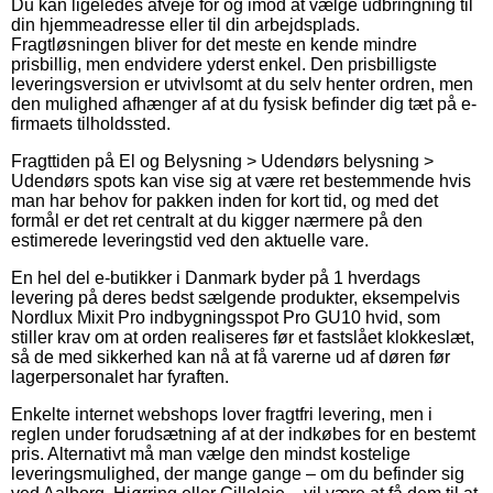
Du kan ligeledes afveje for og imod at vælge udbringning til
din hjemmeadresse eller til din arbejdsplads.
Fragtløsningen bliver for det meste en kende mindre
prisbillig, men endvidere yderst enkel. Den prisbilligste
leveringsversion er utvivlsomt at du selv henter ordren, men
den mulighed afhænger af at du fysisk befinder dig tæt på e-
firmaets tilholdssted.
Fragttiden på El og Belysning > Udendørs belysning >
Udendørs spots kan vise sig at være ret bestemmende hvis
man har behov for pakken inden for kort tid, og med det
formål er det ret centralt at du kigger nærmere på den
estimerede leveringstid ved den aktuelle vare.
En hel del e-butikker i Danmark byder på 1 hverdags
levering på deres bedst sælgende produkter, eksempelvis
Nordlux Mixit Pro indbygningsspot Pro GU10 hvid, som
stiller krav om at orden realiseres før et fastslået klokkeslæt,
så de med sikkerhed kan nå at få varerne ud af døren før
lagerpersonalet har fyraften.
Enkelte internet webshops lover fragtfri levering, men i
reglen under forudsætning af at der indkøbes for en bestemt
pris. Alternativt må man vælge den mindst kostelige
leveringsmulighed, der mange gange – om du befinder sig