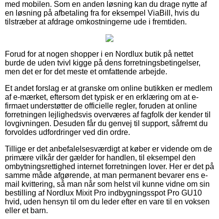
med mobilen. Som en anden løsning kan du drage nytte af
en løsning på afbetaling fra for eksempel ViaBill, hvis du
tilstræber at afdrage omkostningerne ude i fremtiden.
Forud for at nogen shopper i en Nordlux butik på nettet
burde de uden tvivl kigge på dens forretningsbetingelser,
men det er for det meste et omfattende arbejde.
Et andet forslag er at granske om online butikken er medlem
af e-mærket, eftersom det typisk er en erklæring om at e-
firmaet understøtter de officielle regler, foruden at online
forretningen lejlighedsvis overværes af fagfolk der kender til
lovgivningen. Desuden får du genvej til support, såfremt du
forvoldes udfordringer ved din ordre.
Tillige er det anbefalelsesværdigt at køber er vidende om de
primære vilkår der gælder for handlen, til eksempel den
ombytningsrettighed internet forretningen lover. Her er det på
samme måde afgørende, at man permanent bevarer ens e-
mail kvittering, så man når som helst vil kunne vidne om sin
bestilling af Nordlux Mixit Pro indbygningsspot Pro GU10
hvid, uden hensyn til om du leder efter en vare til en voksen
eller et barn.