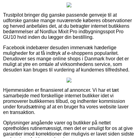
Trustpilot bringer dig ganske passende genveje til at
udforske ganske mange nuværende køberes observationer
og herved anbefales det, at du betragter internet butikkens
bedømmelser af Nordlux Mixit Pro indbygningsspot Pro
GU10 hvid inden du lægger din bestilling.
Facebook indebærer desuden immervæk hæderlige
muligheder for at få indtryk af e-shoppens popularitet.
Derudover ses mange online shops i Danmark hvor det er
muligt at ytre en omtale af virksomhedens service, som
desuden kan bruges til vurdering af kundernes tilfredshed.
Hjemmesiden er finansieret af annoncer. Vi har et tæt
samarbejde med forskellige internet butikker idet vi
promoverer butikkernes tilbud, og indhenter kommission
under forudsætning af at en bruger fra vores website laver
en transaktion.
Oplysninger angående varer og butikker på nettet
opretholdes rutinemæssigt, men det er umuligt for os at give
garantier imod korrektioner der muligvis er lavet siden sidste