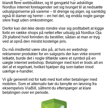
blandt flere webbutikker, og til gengæld har adskillige
Nordlux internet foretagender set sig tvunget til at nedsætte
udsalgspriserne på varerne – til drenge og piger, og samtidig
også til damer og herrer – en hel del, og endda nogle gange
sikre fragt uden omkostninger.
Derfor kan det ikke desto mindre vise sig profitabelt at kigge
forbi en række shops på nettet efter udsalg på Nordlux Oja
29 plafond hvid forinden du bestiller, sådan at man er tryg
ved at opnå den mindst kostelige pris.
Du må imidlertid være obs på, at hvis en webshop
reklamerer produkter for en salgspris der kan virke enormt
letkøbt, burde det i nogle tilfælde være et symbol på en
uægte internet webshop. Betalinger med kort er trods alt en
del af et regelsæt, hvilket hjælper dig som køber imod
uærlige e-handler.
Vi går generelt ind for køb med kort eller betalinger med
mobilen. Som et alternativ bør du benytte en løsning fra
eksempelvis ViaBill, såfremt du efterspørger at klare
betalingen over en periode.