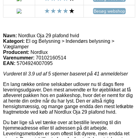
Besøg webshop
Navn:
Nordlux Oja 29 plafond hvid
Kategori:
El og Belysning > Indendørs belysning >
Væglamper
Producent:
Nordlux
Varenummer:
70102160514
EAN:
5704924007095
Vurderet til
3.9
ud af 5 stjerner baseret på
41
anmeldelser
En lang række online selskaber udlover nu til dags flere
leveringsudgaver. Den mest anvendte er for øjeblikket at få
afleveret pakken hos en pakkeshop, hvor det er nemt for dig
at hente din ordre når du har lyst. Den er altså rigtig
hensigtsmæssig, og mange gange endda den mest letkøbte
fragtmetode ved køb af Nordlux Oja 29 plafond hvid.
Du bør lige så vel tænke over at bestille levering til din
hjemmeadresse eller til adressen på dit arbejde.
Leveringsmetoden er som oftest lidt dyrere, men endda ret