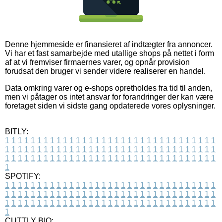
Denne hjemmeside er finansieret af indtægter fra annoncer.
Vi har et fast samarbejde med utallige shops på nettet i form
af at vi fremviser firmaernes varer, og opnår provision
forudsat den bruger vi sender videre realiserer en handel.
Data omkring varer og e-shops opretholdes fra tid til anden,
men vi påtager os intet ansvar for forandringer der kan være
foretaget siden vi sidste gang opdaterede vores oplysninger.
BITLY:
1
1
1
1
1
1
1
1
1
1
1
1
1
1
1
1
1
1
1
1
1
1
1
1
1
1
1
1
1
1
1
1
1
1
1
1
1
1
1
1
1
1
1
1
1
1
1
1
1
1
1
1
1
1
1
1
1
1
1
1
1
1
1
1
1
1
1
1
1
1
1
1
1
1
1
1
1
1
1
1
1
1
1
1
1
1
1
1
1
1
1
1
1
1
1
1
1
1
1
1
SPOTIFY:
1
1
1
1
1
1
1
1
1
1
1
1
1
1
1
1
1
1
1
1
1
1
1
1
1
1
1
1
1
1
1
1
1
1
1
1
1
1
1
1
1
1
1
1
1
1
1
1
1
1
1
1
1
1
1
1
1
1
1
1
1
1
1
1
1
1
1
1
1
1
1
1
1
1
1
1
1
1
1
1
1
1
1
1
1
1
1
1
1
1
1
1
1
1
1
1
1
1
1
1
CUTTLY BIO: