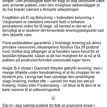
simpel. Den prisbilligste form for fragt vil dog utvivlsomt være
selv at hente pakken, men den mulighed nødvendiggør at
du har bopæl nærved e-firmaets arbejdslager.
Fragttiden på El og Belysning > Indendørs belysning >
Væglamper er særdeles relevant ifald vi behøver
produkterne inden for få dage, så herved er det ret så
fornuftigt at vi studerer det forventede leveringstidspunkt ved
den aktuelle vare.
Flere webbutikker garanterer 1 hverdags levering på deres
primære varenumre, eksempelvis Nordlux Oja 29 plafond
hvid, hvilket dog afhænger af at handlen laves forud for et
fastslået tidspunkt, sådan at de har mulighed for at nå at få
pakken på posthuset forinden personalet tager hjem.
Nogle få e-shops i Danmark tilbyder gebyrfri levering, men i
mange tilfælde under forudsætning af at du shopper for en
bestemt pris. I øvrigt bør man udvælge den prisbilligste
slags levering, hvilket ofte – uanset om man bor tæt på
Kolding, Hobro eller Fredensborg – vil blive at få dem til at
køre varerne til et udleveringssted.
Det er i dag særligt praktisk for folk at analysere priser i