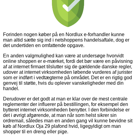
Forinden nogen køber på en Nordlux e-forhandler kunne
man altid sætte sig ind i netshoppens handelsaftale, dog er
det undertiden en omfattende opgave.
En anden valgmulighed kan være at undersøge hvorvidt
online shoppen er e-mærket, fordi det bør være en påvisning
af at internet firmaet tilslutter sig de gældende danske regler,
udover at internet virksomheden løbende vurderes af jurister
som er indført i vedtægterne på området. Det er en rigtig god
genvej til støtte, hvis du oplever vanskeligheder med din
handel.
Derudover er det godt at man er klar over de mest centrale
reglementer der influerer på bestillingen, for eksempel den
bytteret internet virksomheden benytter. I den forbindelse er
det i øvrigt afgørende, at man når som helst sikrer sin
ordremail, således man en anden gang vil kunne bevidne sit
køb af Nordlux Oja 29 plafond hvid, ligegyldigt om man
shopper til en dreng eller pige.