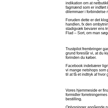
indikation om at netbutikk
fagmænd som er indført i
dilemmaer i forbindelse 
Foruden dette er det klo
handlen, fx den ombytning
stadigvæk bevarer ens kv
Flad – Sort, om man søger
Trustpilot frembringer 
grund foreslår vi, at du
forinden du køber.
Facebook indebærer ligne
vi mange netshops som giv
til at få et indtryk af hvo
Vores hjemmeside er fina
formidler forretningerne
bestilling.
Oplysninger angående pro