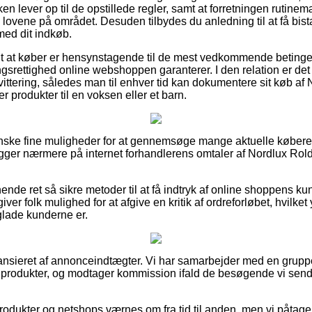
en lever op til de opstillede regler, samt at forretningen rutinem
 lovene på området. Desuden tilbydes du anledning til at få bis
med dit indkøb.
gt at køber er hensynstagende til de mest vedkommende betingel
srettighed online webshoppen garanterer. I den relation er det 
ittering, således man til enhver tid kan dokumentere sit køb 
 produkter til en voksen eller et barn.
ganske fine muligheder for at gennemsøge mange aktuelle køber
 kigger nærmere på internet forhandlerens omtaler af Nordlux R
nde ret så sikre metoder til at få indtryk af online shoppens ku
er folk mulighed for at afgive en kritik af ordreforløbet, hvilk
r glade kunderne er.
nsieret af annonceindtægter. Vi har samarbejder med en gruppe
s produkter, og modtager kommission ifald de besøgende vi send
dukter og netshops værnes om fra tid til anden, men vi påtager