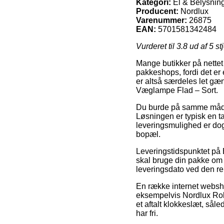
Kategori:
El & Belysnin
Producent:
Nordlux
Varenummer:
26875
EAN:
5701581342484
Vurderet til
3.8
ud af 5 st
Mange butikker på nettet 
pakkeshops, fordi det er 
er altså særdeles let gæn
Væglampe Flad – Sort.
Du burde på samme måde af
Løsningen er typisk en t
leveringsmulighed er dog
bopæl.
Leveringstidspunktet på 
skal bruge din pakke om e
leveringsdato ved den re
En række internet websho
eksempelvis Nordlux Rol
et aftalt klokkeslæt, sål
har fri.