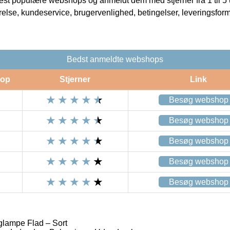
t populære webshops og anmeldt dem med stjerner fra 1 til 5 ud
rrelse, kundeservice, brugervenlighed, betingelser, leveringsfor
Bedst anmeldte webshops
op
Stjerner
Link
Besøg webshop
Besøg webshop
Besøg webshop
Besøg webshop
Besøg webshop
lampe Flad – Sort