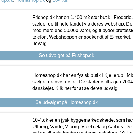
hop.dk
,
Homeshop.dk
og
10-4.dk
.
Frishop.dk har en 1.400 m2 stor butik i Frederic
sælger de til hele landet via deres webshop. De h
med mere end 50.000 varer, og tilbyder professi
telefon. Webshoppen er godkendt af E-mærket. Kl
udvalg.
Se udvalget på Frishop.dk
Homeshop.dk har en fysisk butik i Kjellerup i Mid
sælger de over nettet. De startede tilbage i 200
danskejet. Klik her for at se deres udvalg.
Se udvalget på Homeshop.dk
10-4.dk er en jysk byggemarkedskæde, som har 
Ulfborg, Varde, Viborg, Videbæk og Aarhus. De