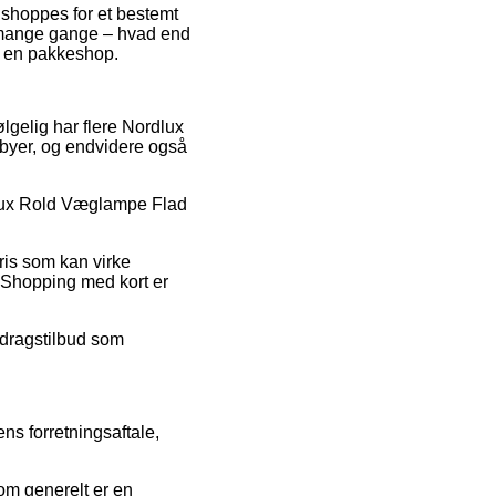
 shoppes for et bestemt
t mange gange – hvad end
il en pakkeshop.
ølgelig har flere Nordlux
abyer, og endvidere også
rdlux Rold Væglampe Flad
pris som kan virke
 Shopping med kort er
fdragstilbud som
ns forretningsaftale,
som generelt er en