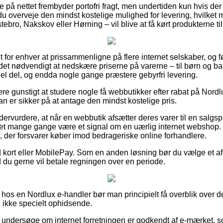
 på nettet frembyder portofri fragt, men undertiden kun hvis der
 du overveje den mindst kostelige mulighed for levering, hvilke
ebro, Nakskov eller Hørning – vil blive at få kørt produkterne t
lt for enhver at prissammenligne på flere internet selskaber, og f
et nødvendigt at nedskære priserne på varerne – til børn og b
hel del, og endda nogle gange præstere gebyrfri levering.
ære gunstigt at studere nogle få webbutikker efter rabat på No
an er sikker på at antage den mindst kostelige pris.
dervurdere, at når en webbutik afsætter deres varer til en salgs
 det mange gange være et signal om en uærlig internet webshop.
, der forsvarer køber imod bedrageriske online forhandlere.
ed kort eller MobilePay. Som en anden løsning bør du vælge et a
d du gerne vil betale regningen over en periode.
os en Nordlux e-handler bør man principielt få overblik over de
ikke specielt ophidsende.
 at undersøge om internet forretningen er godkendt af e-mærket, 