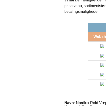
Vi har gennemgået de mes
prisniveau, sortimentstø
betalingsmuligheder.
Websh
Navn:
Nordlux Rold Væg