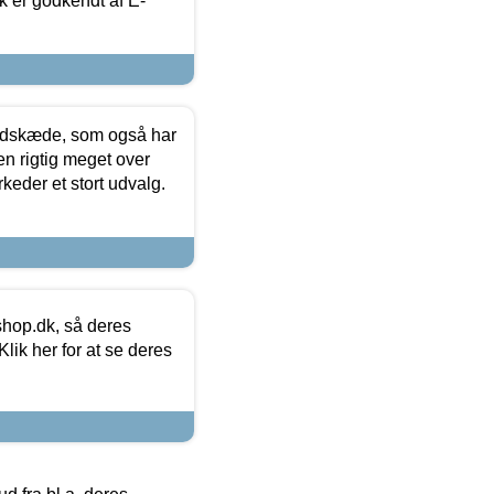
k er godkendt af E-
edskæde, som også har
en rigtig meget over
keder et stort udvalg.
hop.dk, så deres
lik her for at se deres