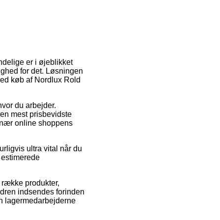
delige er i øjeblikket
lighed for det. Løsningen
 ved køb af Nordlux Rold
hvor du arbejder.
Den mest prisbevidste
g nær online shoppens
igvis ultra vital når du
n estimerede
 række produkter,
rdren indsendes forinden
nden lagermedarbejderne