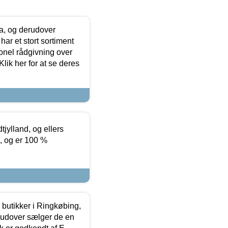
ia, og derudover
ar et stort sortiment
onel rådgivning over
ik her for at se deres
tjylland, og ellers
4, og er 100 %
butikker i Ringkøbing,
rudover sælger de en