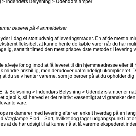
g > Indendørs Belysning > Udendørslamper
jerner baseret på
4
anmeldelser
yder i dag et stort udvalg af leveringsmåder. En af de mest almin
ekstremt fleksibelt at kunne hente de købte varer når du har mu
gelig, samt tit tilmed den mest prisbevidste metode til levering
veje for og imod at få leveret til din hjemmeadresse eller til 
ak mindre prisbillig, men derudover ualmindeligt ukompliceret. 
 at du selv henter varerne, som jo beroer på at du opholder di
El & Belysning > Indendørs Belysning > Udendørslamper er naturl
t øjeblik, så herved er det relativt væsentligt at vi gransker de
levante vare.
ps reklamerer med levering efter en enkelt hverdag på en lang
d Væglampe Flad – Sort, hvilket dog tager udgangspunkt i at o
edes at de har udsigt til at kunne nå at få varerne ekspederet i