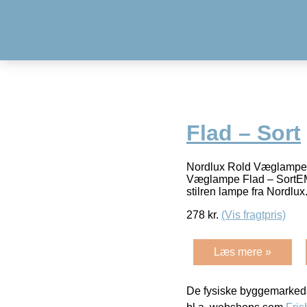
Flad – Sort
Nordlux Rold Væglamp
Væglampe Flad – Sort
stilren lampe fra Nordlu
278
kr.
(Vis fragtpris)
Læs mere »
De fysiske byggemarkeds