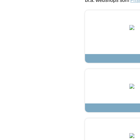
bl.a. webshops som
Fris