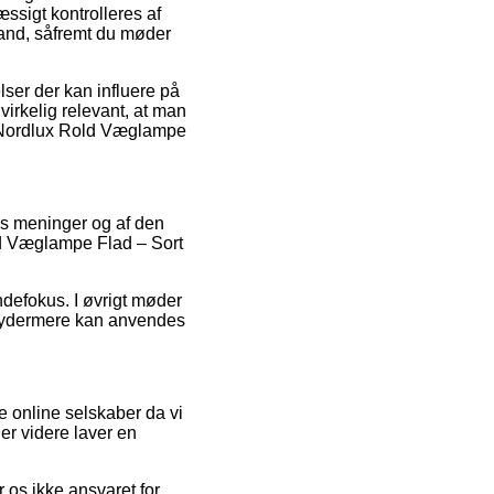
æssigt kontrolleres af
tand, såfremt du møder
ser der kan influere på
virkelig relevant, at man
af Nordlux Rold Væglampe
es meninger og af den
old Væglampe Flad – Sort
ndefokus. I øvrigt møder
et ydermere kan anvendes
 online selskaber da vi
er videre laver en
 os ikke ansvaret for