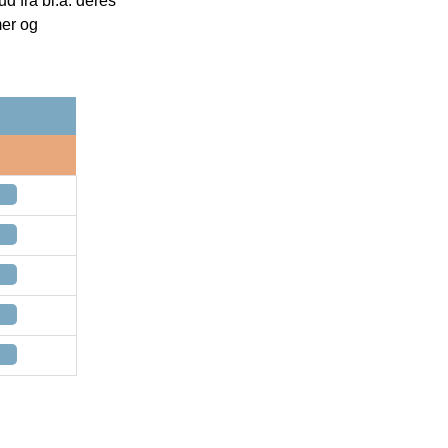
 fra bl.a. deres
mer og