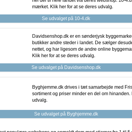
hel del til hele landet via deres webshop. 10-4.d
mærket. Klik her for at se deres udvalg.
Se udvalget på 10-4.dk
Davidsenshop.dk er en sønderjysk byggemark
butikker andre steder i landet. De sælger desud
nettet, og har ligesom de andre online byggemar
Klik her for at se deres udvalg.
Se udvalget på Davidsenshop.dk
Byghjemme.dk drives i tæt samarbejde med Fris
sortiment og priser minder en del om hinanden. K
udvalg.
Se udvalget på Byghjemme.dk