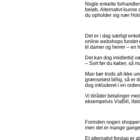
Nogle enkelte forhandlere
beløb. Alternativt kunne
du opholder sig nær Holst
Det er i dag særligt enke
online webshops fundet d
til damer og herrer – en 
Det kan dog imidlertid v
– Sort før du køber, så m
Man bør trods alt ikke un
grænseløst billig, så er
dog inkluderet i en orden
Vi tilråder betalinger m
eksempelvis ViaBill, ifal
Forinden nogen shopper h
men det er mange gange 
Et alternativt forslag er