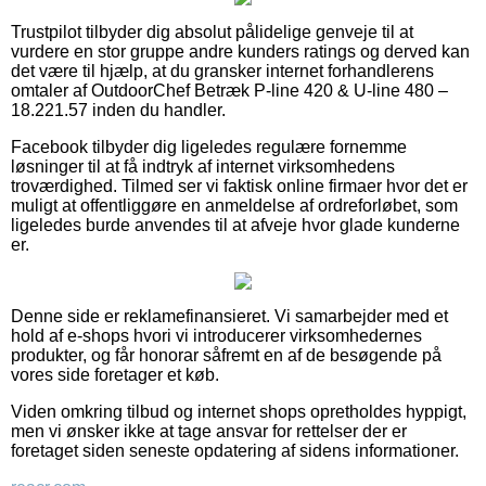
Trustpilot tilbyder dig absolut pålidelige genveje til at
vurdere en stor gruppe andre kunders ratings og derved kan
det være til hjælp, at du gransker internet forhandlerens
omtaler af OutdoorChef Betræk P-line 420 & U-line 480 –
18.221.57 inden du handler.
Facebook tilbyder dig ligeledes regulære fornemme
løsninger til at få indtryk af internet virksomhedens
troværdighed. Tilmed ser vi faktisk online firmaer hvor det er
muligt at offentliggøre en anmeldelse af ordreforløbet, som
ligeledes burde anvendes til at afveje hvor glade kunderne
er.
Denne side er reklamefinansieret. Vi samarbejder med et
hold af e-shops hvori vi introducerer virksomhedernes
produkter, og får honorar såfremt en af de besøgende på
vores side foretager et køb.
Viden omkring tilbud og internet shops opretholdes hyppigt,
men vi ønsker ikke at tage ansvar for rettelser der er
foretaget siden seneste opdatering af sidens informationer.