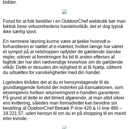
bidder.
Forud for at folk bestiller i en OutdoorChef webbutik bør man
faktisk bese virksomhedens handelsvilkår, det er dog typisk
ikke særlig sjovt.
En nemmere løsning kunne være at tjekke hvorvidt e-
forhandleren er støttet af e-mærket, hvilket længe har været
et sympol på at netshoppen opfylder de gældende danske
regler, udover at forretningen fra tid til anden efterses af
fagfolk der har den nødvendige knowhow om de gældende
vilkår. Dette er desuden din lejlighed til at få hjælp, såfremt
du udsættes for vanskeligheder med din handel.
Ligeledes tilrådes det at du er hensynstagende til de
grundlæggende forhold der indvirker på transaktionen, som
eksempelvis hvilken returneringsret e-handlen garanterer.
På grund af dette er det tilmed afgørende, at man altid sikrer
ens kvittering, således man fremadrettet kan bevidne sin
bestilling af OutdoorChef Betræk P-line 420 & U-line 480 –
18.221.57, uden hensyn til om du er på shopping til en mand
eller kvinde.