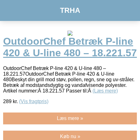
TRHA
OutdoorChef Betræk P-line
420 & U-line 480 – 18.221.57
OutdoorChef Betræk P-line 420 & U-line 480 –
18.221.57OutdoorChef Betræk P-line 420 & U-line
480Beskyt din grill mod støv, pollen, regn, sne og uv-stråler.
Betræk af modstandsdygtig og vandafvisende polyester.
Artikel nummer:Â 18.221.57 Passer til:Â
(Læs mere)
289
kr.
(Vis fragtpris)
Læs mere »
Køb nu »