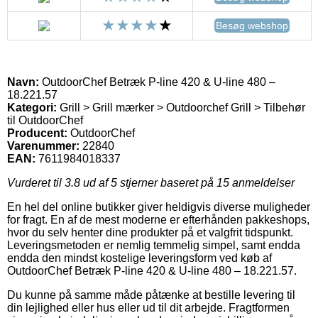
Besøg webshop
Navn:
OutdoorChef Betræk P-line 420 & U-line 480 –
18.221.57
Kategori:
Grill > Grill mærker > Outdoorchef Grill > Tilbehør
til OutdoorChef
Producent:
OutdoorChef
Varenummer:
22840
EAN:
7611984018337
Vurderet til
3.8
ud af 5 stjerner baseret på
15
anmeldelser
En hel del online butikker giver heldigvis diverse muligheder
for fragt. En af de mest moderne er efterhånden pakkeshops,
hvor du selv henter dine produkter på et valgfrit tidspunkt.
Leveringsmetoden er nemlig temmelig simpel, samt endda
endda den mindst kostelige leveringsform ved køb af
OutdoorChef Betræk P-line 420 & U-line 480 – 18.221.57.
Du kunne på samme måde påtænke at bestille levering til
din lejlighed eller hus eller ud til dit arbejde. Fragtformen