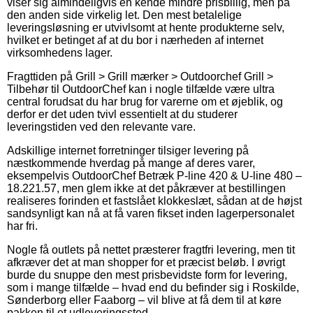
viser sig almindeligvis en kende mindre prisbillig, men på
den anden side virkelig let. Den mest betalelige
leveringsløsning er utvivlsomt at hente produkterne selv,
hvilket er betinget af at du bor i nærheden af internet
virksomhedens lager.
Fragttiden på Grill > Grill mærker > Outdoorchef Grill >
Tilbehør til OutdoorChef kan i nogle tilfælde være ultra
central forudsat du har brug for varerne om et øjeblik, og
derfor er det uden tvivl essentielt at du studerer
leveringstiden ved den relevante vare.
Adskillige internet forretninger tilsiger levering på
næstkommende hverdag på mange af deres varer,
eksempelvis OutdoorChef Betræk P-line 420 & U-line 480 –
18.221.57, men glem ikke at det påkræver at bestillingen
realiseres forinden et fastslået klokkeslæt, sådan at de højst
sandsynligt kan nå at få varen fikset inden lagerpersonalet
har fri.
Nogle få outlets på nettet præsterer fragtfri levering, men tit
afkræver det at man shopper for et præcist beløb. I øvrigt
burde du snuppe den mest prisbevidste form for levering,
som i mange tilfælde – hvad end du befinder sig i Roskilde,
Sønderborg eller Faaborg – vil blive at få dem til at køre
pakken til et udleveringssted.