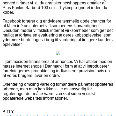
herved tilråder vi, at du gransker netshoppens omtaler af
Plus Funkis Barbord 103 cm – Trykimprægneret inden du
køber.
Facebook forærer dig endvidere temmelig gode chancer for
at få en idé om internet virksomhedens troværdighed.
Desuden møder vi faktisk internet virksomheder som gør det
muligt at forfatte en evaluering af deres købsoplevelse, som
ydermere burde tages i brug til vurdering af tidligere kunders
oplevelser.
Hjemmesiden finansieres af annoncer. Vi har aftaler med en
masse internet shops i Danmark i form af at vi introducerer
forretningernes produkter, og indkasserer provision hvis en
af vores brugere laver en ordre.
Orientering omkring varer og forhandlere på nettet opdateres
løbende, men man kan ikke stille os ansvarlig for
reguleringer der måtte være iværksat siden vi sidst
opdaterede websitets informationer.
BITLY: