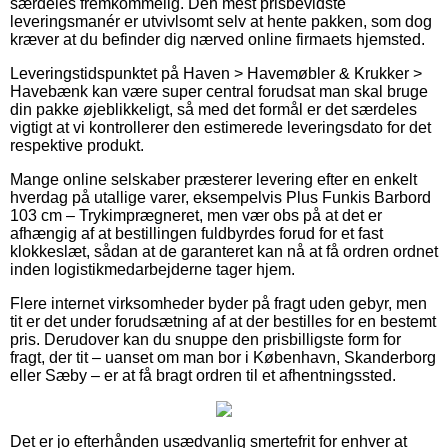
særdeles fremkommelig. Den mest prisbevidste
leveringsmanér er utvivlsomt selv at hente pakken, som dog
kræver at du befinder dig nærved online firmaets hjemsted.
Leveringstidspunktet på Haven > Havemøbler & Krukker >
Havebænk kan være super central forudsat man skal bruge
din pakke øjeblikkeligt, så med det formål er det særdeles
vigtigt at vi kontrollerer den estimerede leveringsdato for det
respektive produkt.
Mange online selskaber præsterer levering efter en enkelt
hverdag på utallige varer, eksempelvis Plus Funkis Barbord
103 cm – Trykimprægneret, men vær obs på at det er
afhængig af at bestillingen fuldbyrdes forud for et fast
klokkeslæt, sådan at de garanteret kan nå at få ordren ordnet
inden logistikmedarbejderne tager hjem.
Flere internet virksomheder byder på fragt uden gebyr, men
tit er det under forudsætning af at der bestilles for en bestemt
pris. Derudover kan du snuppe den prisbilligste form for
fragt, der tit – uanset om man bor i København, Skanderborg
eller Sæby – er at få bragt ordren til et afhentningssted.
Det er jo efterhånden usædvanlig smertefrit for enhver at