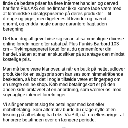
finde de bedste priser fra flere internet handler, og derved
har flere Plus A/S online firmaer ikke kunne lade være med
at formindske udsalgspriserne på deres produkter – til
drenge og piger, men ligeledes til kvinder og mænd –
enormt, og endda nogle gange garantere fragt uden
beregning.
Det kan dog alligevel vise sig smart at sammenligne diverse
online forretninger efter rabat på Plus Funkis Barbord 103
cm – Trykimprægneret forud for at du gennemfører din
handel, sådan at man er skudsikker på at antage den mindst
kostelige pris.
Man må bare være klar over, at når en butik på nettet udlover
produkter for en salgspris som kan ses som himmelråbende
beskeden, så bør det i nogle tilfælde være et fingerpeg om
en uægte online shop. Køb med betalingskort er på den
anden side omfavnet af en anordning, som værner os imod
snydagtige internet forretninger.
Vi slår generelt et slag for betalinger med kort eller
mobilbetaling. Som alternativ burde du drage nytte af en
løsning på afbetaling fra f.eks. ViaBill, når du efterspørger at
honorere betalingen over en længere periode.