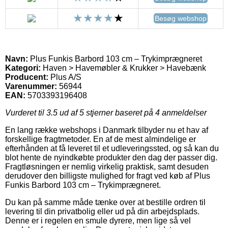
Besøg webshop
Navn:
Plus Funkis Barbord 103 cm – Trykimprægneret
Kategori:
Haven > Havemøbler & Krukker > Havebænk
Producent:
Plus A/S
Varenummer:
56944
EAN:
5703393196408
Vurderet til
3.5
ud af 5 stjerner baseret på
4
anmeldelser
En lang række webshops i Danmark tilbyder nu et hav af
forskellige fragtmetoder. En af de mest almindelige er
efterhånden at få leveret til et udleveringssted, og så kan du
blot hente de nyindkøbte produkter den dag der passer dig.
Fragtløsningen er nemlig virkelig praktisk, samt desuden
derudover den billigste mulighed for fragt ved køb af Plus
Funkis Barbord 103 cm – Trykimprægneret.
Du kan på samme måde tænke over at bestille ordren til
levering til din privatbolig eller ud på din arbejdsplads.
Denne er i regelen en smule dyrere, men lige så vel