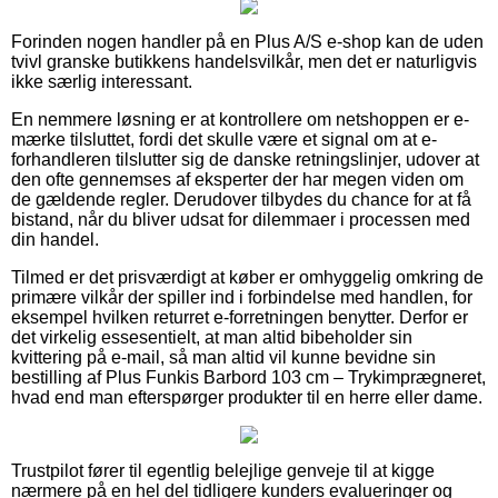
Forinden nogen handler på en Plus A/S e-shop kan de uden
tvivl granske butikkens handelsvilkår, men det er naturligvis
ikke særlig interessant.
En nemmere løsning er at kontrollere om netshoppen er e-
mærke tilsluttet, fordi det skulle være et signal om at e-
forhandleren tilslutter sig de danske retningslinjer, udover at
den ofte gennemses af eksperter der har megen viden om
de gældende regler. Derudover tilbydes du chance for at få
bistand, når du bliver udsat for dilemmaer i processen med
din handel.
Tilmed er det prisværdigt at køber er omhyggelig omkring de
primære vilkår der spiller ind i forbindelse med handlen, for
eksempel hvilken returret e-forretningen benytter. Derfor er
det virkelig essesentielt, at man altid bibeholder sin
kvittering på e-mail, så man altid vil kunne bevidne sin
bestilling af Plus Funkis Barbord 103 cm – Trykimprægneret,
hvad end man efterspørger produkter til en herre eller dame.
Trustpilot fører til egentlig belejlige genveje til at kigge
nærmere på en hel del tidligere kunders evalueringer og