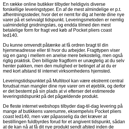
En række online butikker tilbyder heldigvis diverse
forskellige leveringstyper. En af de mest almindelige er p.t.
afhentningssteder, hvor det er nemt for dig at hente dine nye
varer på et selvvalgt tidspunkt. Leveringsmetoden er nemlig
ualmindeligt gnidningsløs, og endda tilmed den mest
betalelige form for fragt ved køb af Pocket pliers coast
led140.
Du kunne omvendt påtænke at få ordren bragt til din
hjemmeadresse eller til hvor du arbejder. Fragttypen viser
sig en gang i mellem en anelse mere bekostelig, men også
rigtig praktisk. Den billigste fragtform er unægtelig at du selv
henter pakken, men den mulighed er betinget af at du er
med kort afstand til internet virksomhedens hjemsted.
Leveringstidspunktet på Multitool kan være ekstremt central
forudsat man mangler dine nye varer om et øjeblik, og derfor
er det bestemt på sin plads at vi efterser det estimerede
leveringstidspunkt på det pågældende produkt.
De fleste internet webshops tilbyder dag-til-dag levering på
mange af butikkens varenumre, eksempelvis Pocket pliers
coast led140, men vær påpasselig da det kræver at
bestillingen fuldbyrdes forud for et angivent tidspunkt, sådan
at de kan nå at få dit nye produkt sendt afsted inden de