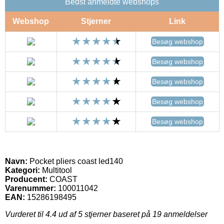
Bedst anmeldte webshops
Webshop
Stjerner
Link
Besøg webshop
Besøg webshop
Besøg webshop
Besøg webshop
Besøg webshop
Navn:
Pocket pliers coast led140
Kategori:
Multitool
Producent:
COAST
Varenummer:
100011042
EAN:
15286198495
Vurderet til
4.4
ud af 5 stjerner baseret på
19
anmeldelser