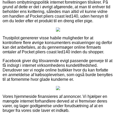
hvilken ombytningspolitik internet forretningen tilsikrer. På
grund af dette er det i øvrigt afgørende, at man til enhver tid
beholder ens kvittering, således man altid vil kunne vidne
om handlen af Pocket pliers coast led140, uden hensyn til
om du leder efter et produkt til en dreng eller pige.
Trustpilot genererer visse habile muligheder for at
kontrollere flere øvrige konsumenters evalueringer og derfor
kan det anbefales, at du gennemsøger online firmaets
omtaler af Pocket pliers coast led140 inden du shopper.
Facebook giver dig tilsvarende evigt passende genveje til at
få indsigt i internet virksomhedens kundetilfredshed.
Derudover ser vi nogle online butikker hvor du kan forfatte
en anmeldelse af købsoplevelsen, som også burde benyttes
til at fornemme hvor glade kunderne er.
Vores hjemmeside finansieres af annoncer. Vi hjælper en
mængde internet forhandlere derved at vi fremviser deres
varer, og tager godtgørelse under forudsætning af at en
bruger fra vores side laver et indkøb.