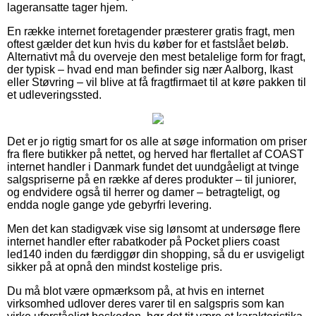
lageransatte tager hjem.
En række internet foretagender præsterer gratis fragt, men
oftest gælder det kun hvis du køber for et fastslået beløb.
Alternativt må du overveje den mest betalelige form for fragt,
der typisk – hvad end man befinder sig nær Aalborg, Ikast
eller Støvring – vil blive at få fragtfirmaet til at køre pakken til
et udleveringssted.
Det er jo rigtig smart for os alle at søge information om priser
fra flere butikker på nettet, og herved har flertallet af COAST
internet handler i Danmark fundet det uundgåeligt at tvinge
salgspriserne på en række af deres produkter – til juniorer,
og endvidere også til herrer og damer – betragteligt, og
endda nogle gange yde gebyrfri levering.
Men det kan stadigvæk vise sig lønsomt at undersøge flere
internet handler efter rabatkoder på Pocket pliers coast
led140 inden du færdiggør din shopping, så du er usvigeligt
sikker på at opnå den mindst kostelige pris.
Du må blot være opmærksom på, at hvis en internet
virksomhed udlover deres varer til en salgspris som kan