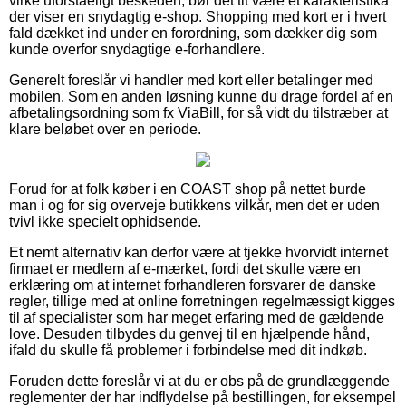
virke uforståeligt beskeden, bør det tit være et karakteristika
der viser en snydagtig e-shop. Shopping med kort er i hvert
fald dækket ind under en forordning, som dækker dig som
kunde overfor snydagtige e-forhandlere.
Generelt foreslår vi handler med kort eller betalinger med
mobilen. Som en anden løsning kunne du drage fordel af en
afbetalingsordning som fx ViaBill, for så vidt du tilstræber at
klare beløbet over en periode.
Forud for at folk køber i en COAST shop på nettet burde
man i og for sig overveje butikkens vilkår, men det er uden
tvivl ikke specielt ophidsende.
Et nemt alternativ kan derfor være at tjekke hvorvidt internet
firmaet er medlem af e-mærket, fordi det skulle være en
erklæring om at internet forhandleren forsvarer de danske
regler, tillige med at online forretningen regelmæssigt kigges
til af specialister som har meget erfaring med de gældende
love. Desuden tilbydes du genvej til en hjælpende hånd,
ifald du skulle få problemer i forbindelse med dit indkøb.
Foruden dette foreslår vi at du er obs på de grundlæggende
reglementer der har indflydelse på bestillingen, for eksempel