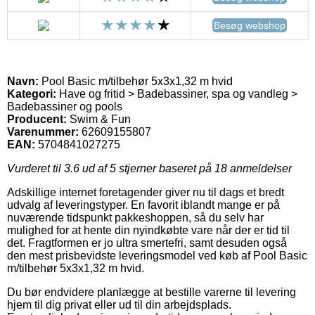
Besøg webshop
Navn:
Pool Basic m/tilbehør 5x3x1,32 m hvid
Kategori:
Have og fritid > Badebassiner, spa og vandleg >
Badebassiner og pools
Producent:
Swim & Fun
Varenummer:
62609155807
EAN:
5704841027275
Vurderet til
3.6
ud af 5 stjerner baseret på
18
anmeldelser
Adskillige internet foretagender giver nu til dags et bredt
udvalg af leveringstyper. En favorit iblandt mange er på
nuværende tidspunkt pakkeshoppen, så du selv har
mulighed for at hente din nyindkøbte vare når der er tid til
det. Fragtformen er jo ultra smertefri, samt desuden også
den mest prisbevidste leveringsmodel ved køb af Pool Basic
m/tilbehør 5x3x1,32 m hvid.
Du bør endvidere planlægge at bestille varerne til levering
hjem til dig privat eller ud til din arbejdsplads.