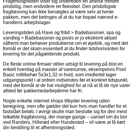
Fragtmuligheden viser sig undertiden en anelse mindre
prisbillig, men endvidere ret fleksibel. Den prisbilligste
fragtløsning kan ikke benægtes at være selv at hente
pakken, men det betinges af at du har bopæl nærved e-
handlens arbejdslager.
Leveringstiden på Have og fritid > Badebassiner, spa og
vandleg > Badebassiner og pools er jo ekstremt aktuel
såfremt man behøver produkterne om et øjeblik, og med det
formål er det skam essentielt at du finder tidshorisonten for
levering for det pågældende produkt.
De fleste online firmaer stiller udsigt til levering på blot en
enkelt hverdag på masser af varenumre, eksempelvis Pool
Basic m/tilbehør 5x3x1,32 m hvid, som imidlertid tager
udgangspunkt i at ordren indsendes før et konkret tidspunkt,
med det formål at de har mulighed for at nå at få de nye varer
afsted før pakkemedarbejderne har fri.
Nogle enkelte internet shops tilbyder levering uden
beregning, men ofte gælder det kun hvis man handler for et
fastslået beløb. I øvrigt skulle man beslutte sig for den mest
letkøbte fragtløsning, der mange gange – uanset om du bor
ved Randers, Hillerød eller Hundested – vil være at få kørt
din bestilling til et afhentningssted.