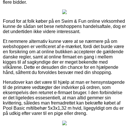
flere bidder.
Forud for at folk køber på en Swim & Fun online virksomhed
kunne de sådan set bese netshoppens handelsaftale, dog er
det undertiden ikke videre interessant.
Et nemmere alternativ kunne være at se nærmere på om
webshoppen er verificeret af e-mærket, fordi det burde være
en forsikring om at online butikken accepterer de gældende
danske regler, samt at online firmaet en gang i mellem
kigges til af sagkyndige der er meget bekendte med
vilkårene. Dette er desuden din chance for en hjælpende
hånd, såfremt du forvoldes besvær med din shopping.
Herudover kan det være til hjælp at man er hensynstagende
til de primære vedtægter der indvirker på ordren, som
eksempelvis den returret e-firmaet bruger. I den forbindelse
er det ligeledes essesentielt, at man altid gemmer sin
kvittering, således man fremadrettet kan bekræfte købet af
Pool Basic m/tilbehør 5x3x1,32 m hvid, ligegyldigt om du er
på udkig efter varer til en pige eller dreng.