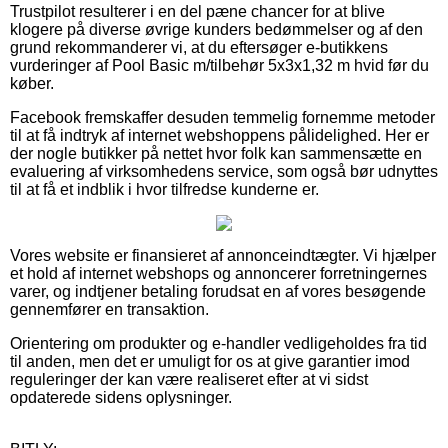
Trustpilot resulterer i en del pæne chancer for at blive
klogere på diverse øvrige kunders bedømmelser og af den
grund rekommanderer vi, at du eftersøger e-butikkens
vurderinger af Pool Basic m/tilbehør 5x3x1,32 m hvid før du
køber.
Facebook fremskaffer desuden temmelig fornemme metoder
til at få indtryk af internet webshoppens pålidelighed. Her er
der nogle butikker på nettet hvor folk kan sammensætte en
evaluering af virksomhedens service, som også bør udnyttes
til at få et indblik i hvor tilfredse kunderne er.
Vores website er finansieret af annonceindtægter. Vi hjælper
et hold af internet webshops og annoncerer forretningernes
varer, og indtjener betaling forudsat en af vores besøgende
gennemfører en transaktion.
Orientering om produkter og e-handler vedligeholdes fra tid
til anden, men det er umuligt for os at give garantier imod
reguleringer der kan være realiseret efter at vi sidst
opdaterede sidens oplysninger.