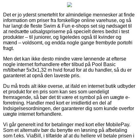
Det er jo yderst smertefrit for almindelige mennesker at finde
information om priser fra forskellige online varehuse, og så
har langt de fleste Swim & Fun e-shops set sig nødsaget til
at nedsætte udsalgspriserne på specielt deres bedst i test
produkter – til juniorer, og ligeledes også til kvinder og
mænd – voldsomt, og endda nogle gange frembyde portofri
fragt.
Men det kan ikke desto mindre være lønnende at efterse
nogle internet forhandlere efter tilbud på Pool Basic
m/tilbehør 5x3x1,32 m hvid forud for at du handler, så du er
garanteret at opnå den laveste pris.
Du må trods alt ikke overse, at ifald en internet butik udbyder
et produkt for en pris som kan ses som uendeligt
fremragende, så bør det tit være et symbol på en uægte e-
forretning. Handler med kort er imidlertid en del af
Indsigelsesordningen, der garanterer dig som kunde overfor
uægte internet forhandlere.
Vi går generelt ind for betalinger med kort eller MobilePay.
Som et alternativ bør du benytte en løsning på afbetaling
som f.eks. ViaBill, i tilfælde af at du hellere vil betale prisen i