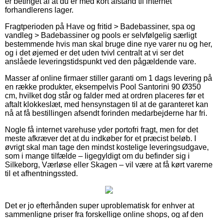
er betinget af at du er med kort afstand til internet
forhandlerens lager.
Fragtperioden på Have og fritid > Badebassiner, spa og
vandleg > Badebassiner og pools er selvfølgelig særligt
bestemmende hvis man skal bruge dine nye varer nu og her,
og i det øjemed er det uden tvivl centralt at vi ser det
anslåede leveringstidspunkt ved den pågældende vare.
Masser af online firmaer stiller garanti om 1 dags levering på
en række produkter, eksempelvis Pool Santorini 90 Ø350
cm, hvilket dog står og falder med at ordren placeres før et
aftalt klokkeslæt, med hensynstagen til at de garanteret kan
nå at få bestillingen afsendt forinden medarbejderne har fri.
Nogle få internet varehuse yder portofri fragt, men for det
meste afkræver det at du indkøber for et præcist beløb. I
øvrigt skal man tage den mindst kostelige leveringsudgave,
som i mange tilfælde – ligegyldigt om du befinder sig i
Silkeborg, Værløse eller Skagen – vil være at få kørt varerne
til et afhentningssted.
Det er jo efterhånden super uproblematisk for enhver at
sammenligne priser fra forskellige online shops, og af den