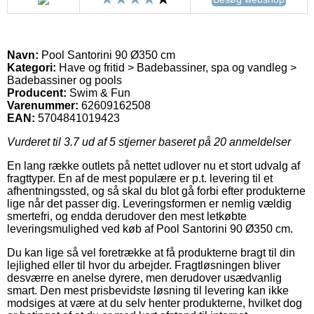
Navn:
Pool Santorini 90 Ø350 cm
Kategori:
Have og fritid > Badebassiner, spa og vandleg >
Badebassiner og pools
Producent:
Swim & Fun
Varenummer:
62609162508
EAN:
5704841019423
Vurderet til
3.7
ud af 5 stjerner baseret på
20
anmeldelser
En lang række outlets på nettet udlover nu et stort udvalg af
fragttyper. En af de mest populære er p.t. levering til et
afhentningssted, og så skal du blot gå forbi efter produkterne
lige når det passer dig. Leveringsformen er nemlig vældig
smertefri, og endda derudover den mest letkøbte
leveringsmulighed ved køb af Pool Santorini 90 Ø350 cm.
Du kan lige så vel foretrække at få produkterne bragt til din
lejlighed eller til hvor du arbejder. Fragtløsningen bliver
desværre en anelse dyrere, men derudover usædvanlig
smart. Den mest prisbevidste løsning til levering kan ikke
modsiges at være at du selv henter produkterne, hvilket dog