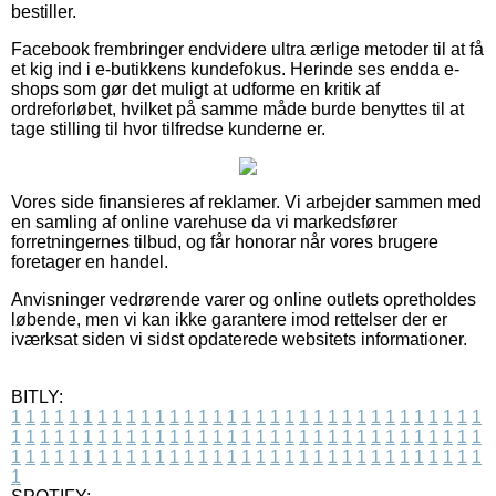
bestiller.
Facebook frembringer endvidere ultra ærlige metoder til at få
et kig ind i e-butikkens kundefokus. Herinde ses endda e-
shops som gør det muligt at udforme en kritik af
ordreforløbet, hvilket på samme måde burde benyttes til at
tage stilling til hvor tilfredse kunderne er.
Vores side finansieres af reklamer. Vi arbejder sammen med
en samling af online varehuse da vi markedsfører
forretningernes tilbud, og får honorar når vores brugere
foretager en handel.
Anvisninger vedrørende varer og online outlets opretholdes
løbende, men vi kan ikke garantere imod rettelser der er
iværksat siden vi sidst opdaterede websitets informationer.
BITLY:
1
1
1
1
1
1
1
1
1
1
1
1
1
1
1
1
1
1
1
1
1
1
1
1
1
1
1
1
1
1
1
1
1
1
1
1
1
1
1
1
1
1
1
1
1
1
1
1
1
1
1
1
1
1
1
1
1
1
1
1
1
1
1
1
1
1
1
1
1
1
1
1
1
1
1
1
1
1
1
1
1
1
1
1
1
1
1
1
1
1
1
1
1
1
1
1
1
1
1
1