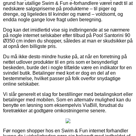
grund har utallige Swim & Fun e-forhandlere været nødt til at
nedskære salgspriserne på produkterne – til piger og
drenge, og ligeledes til kvinder og mænd – voldsomt, og
endda nogle gange love fragt uden beregning.
Dog kan det imidlertid vise sig indbringende at se nærmere
på nogle internet selskaber efter tilbud på Pool Santorini 90
Ø350 cm inden du shopper, således at man er skudsikker på
at opnå den billigste pris.
Du må ikke desto mindre huske på, at når en forretning på
nettet udlover produkter til en pris som er besynderligt
beskeden, burde det i nogle tilfælde være en indikator for en
svindel butik. Betalinger med kort er dog en del af en
bestemmelse, hvilket passer på folk overfor snydagtige
online selskaber.
Vi slår generelt et slag for bestillinger med betalingskort eller
betalinger med mobilen. Som en alternativ mulighed kan du
benytte en løsning som eksempelvis ViaBill, forudsat du
foretrækker at godtgøre omkostningerne senere.
Før nogen shopper hos en Swim & Fun internet forhandler