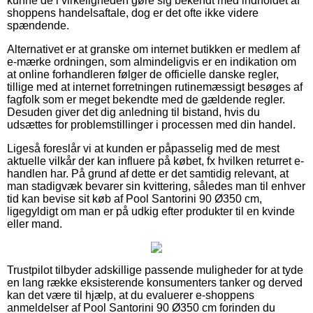
kunne de i virkeligheden gøre sig bekendt med indholdet af
shoppens handelsaftale, dog er det ofte ikke videre
spændende.
Alternativet er at granske om internet butikken er medlem af
e-mærke ordningen, som almindeligvis er en indikation om
at online forhandleren følger de officielle danske regler,
tillige med at internet forretningen rutinemæssigt besøges af
fagfolk som er meget bekendte med de gældende regler.
Desuden giver det dig anledning til bistand, hvis du
udsættes for problemstillinger i processen med din handel.
Ligeså foreslår vi at kunden er påpasselig med de mest
aktuelle vilkår der kan influere på købet, fx hvilken returret e-
handlen har. På grund af dette er det samtidig relevant, at
man stadigvæk bevarer sin kvittering, således man til enhver
tid kan bevise sit køb af Pool Santorini 90 Ø350 cm,
ligegyldigt om man er på udkig efter produkter til en kvinde
eller mand.
Trustpilot tilbyder adskillige passende muligheder for at tyde
en lang række eksisterende konsumenters tanker og derved
kan det være til hjælp, at du evaluerer e-shoppens
anmeldelser af Pool Santorini 90 Ø350 cm forinden du