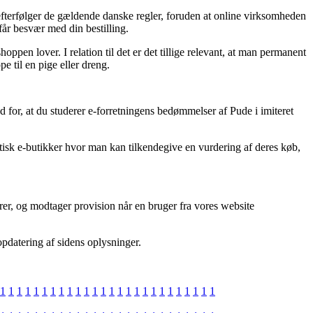
 efterfølger de gældende danske regler, foruden at online virksomheden
får besvær med din bestilling.
oppen lover. I relation til det er det tillige relevant, at man permanent
 til en pige eller dreng.
for, at du studerer e-forretningens bedømmelser af Pude i imiteret
aktisk e-butikker hvor man kan tilkendegive en vurdering af deres køb,
er, og modtager provision når en bruger fra vores website
opdatering af sidens oplysninger.
1
1
1
1
1
1
1
1
1
1
1
1
1
1
1
1
1
1
1
1
1
1
1
1
1
1