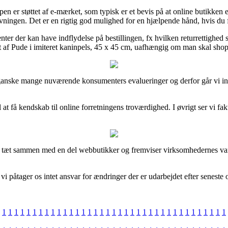
en er støttet af e-mærket, som typisk er et bevis på at online butikken
vningen. Det er en rigtig god mulighed for en hjælpende hånd, hvis du 
ter der kan have indflydelse på bestillingen, fx hvilken returrettighed sh
t af Pude i imiteret kaninpels, 45 x 45 cm, uafhængig om man skal shoppe
anske mange nuværende konsumenters evalueringer og derfor går vi ind 
l at få kendskab til online forretningens troværdighed. I øvrigt ser vi f
.
er tæt sammen med en del webbutikker og fremviser virksomhedernes var
vi påtager os intet ansvar for ændringer der er udarbejdet efter seneste 
1
1
1
1
1
1
1
1
1
1
1
1
1
1
1
1
1
1
1
1
1
1
1
1
1
1
1
1
1
1
1
1
1
1
1
1
1