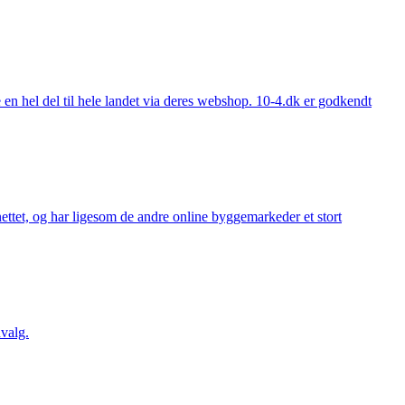
 hel del til hele landet via deres webshop. 10-4.dk er godkendt
ttet, og har ligesom de andre online byggemarkeder et stort
valg.