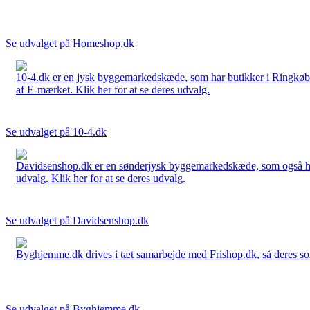
Se udvalget på Homeshop.dk
10-4.dk er en jysk byggemarkedskæde, som har butikker i Ringkøbi
af E-mærket. Klik her for at se deres udvalg.
Se udvalget på 10-4.dk
Davidsenshop.dk er en sønderjysk byggemarkedskæde, som også har b
udvalg. Klik her for at se deres udvalg.
Se udvalget på Davidsenshop.dk
Byghjemme.dk drives i tæt samarbejde med Frishop.dk, så deres sort
Se udvalget på Byghjemme.dk