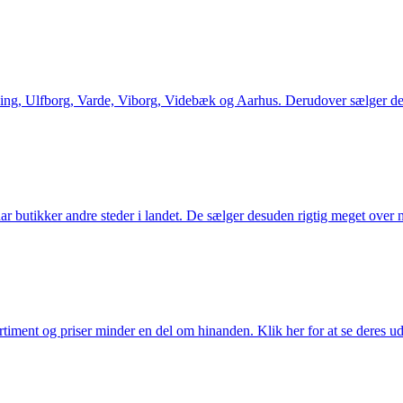
ng, Ulfborg, Varde, Viborg, Videbæk og Aarhus. Derudover sælger de en
utikker andre steder i landet. De sælger desuden rigtig meget over ne
iment og priser minder en del om hinanden. Klik her for at se deres ud