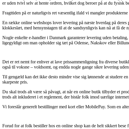
er uden tvivl selv at hente ordren, hvilket dog beroer på at du fysisk 
Fragttiden på er naturligvis ret væsentlig ifald vi mangler produkterne
En række online webshops lover levering på næste hverdag på deres pr
klokkeslæt, med hensynstagen til at de sandsynligvis kan nå at få de n
Nogle enkelte e-handler i Danmark garanterer levering uden betaling, 
ligegyldigt om man opholder sig tæt på Odense, Nakskov eller Billund – 
Det er ret nemt for enhver at lave prissammenligning fra diverse butikke
også til voksne – voldsomt, og endda nogle gange sikre levering ude
Til gengæld kan det ikke desto mindre vise sig lønnende at studere en 
skarpeste pris.
Du skal trods alt være så påvagt, at når en online butik tilbyder et pr
trods alt inkluderet i et reglement, der bistår folk imod uærlige interne
Vi foreslår generelt bestillinger med kort eller MobilePay. Som en alt
Forud for at folk bestiller hos en online shop kan de helt sikkert bese