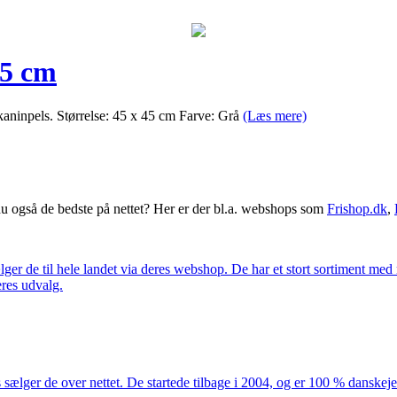
45 cm
kaninpels. Størrelse: 45 x 45 cm Farve: Grå
(Læs mere)
 også de bedste på nettet? Her er der bl.a. webshops som
Frishop.dk
,
lger de til hele landet via deres webshop. De har et stort sortiment med
eres udvalg.
 sælger de over nettet. De startede tilbage i 2004, og er 100 % danskejet