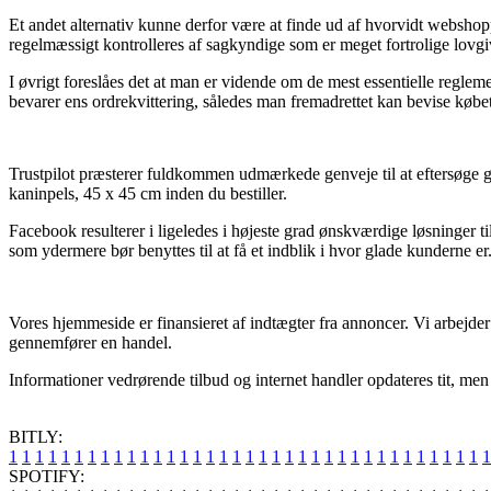
Et andet alternativ kunne derfor være at finde ud af hvorvidt webshopp
regelmæssigt kontrolleres af sagkyndige som er meget fortrolige lovgi
I øvrigt foreslåes det at man er vidende om de mest essentielle reglemen
bevarer ens ordrekvittering, således man fremadrettet kan bevise købe
Trustpilot præsterer fuldkommen udmærkede genveje til at eftersøge g
kaninpels, 45 x 45 cm inden du bestiller.
Facebook resulterer i ligeledes i højeste grad ønskværdige løsninger ti
som ydermere bør benyttes til at få et indblik i hvor glade kunderne er
Vores hjemmeside er finansieret af indtægter fra annoncer. Vi arbejd
gennemfører en handel.
Informationer vedrørende tilbud og internet handler opdateres tit, men 
BITLY:
1
1
1
1
1
1
1
1
1
1
1
1
1
1
1
1
1
1
1
1
1
1
1
1
1
1
1
1
1
1
1
1
1
1
1
1
1
SPOTIFY: