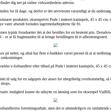
befinder dig tæt på online virksomhedens adresse.
 inden for få dage, og derfor er det utvivlsomt væsentligt at du undersøg
imære produkter, eksempelvis Pude i imiteret kaninpels, 45 x 45 cm, som
ye varer afsendt forinden lagermedarbejderne får fri.
men typisk forudsætter det at der bestilles for en bestemt pris. Derudo
er at få fragtmanden til at bringe bestillingen til et afhentningssted.
r på nettet, og altså har flere e-butikker været presset til at at nedbrin
n omkostninger.
række e-forhandlere efter tilbud på Pude i imiteret kaninpels, 45 x 45 cm
odukt til salg for en salgspris der anses for ubegribelig overkommelig, s
t shops.
ernativ mulighed kunne du udnytte en løsning som for eksempel ViaBill, 
 forhandlerens forretningsaftale, men det er almindeligvis en omfattende