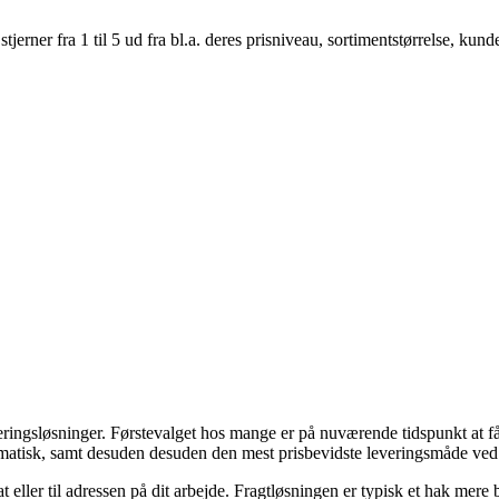
er fra 1 til 5 ud fra bl.a. deres prisniveau, sortimentstørrelse, kunde
eringsløsninger. Førstevalget hos mange er på nuværende tidspunkt at få l
ematisk, samt desuden desuden den mest prisbevidste leveringsmåde ved 
vat eller til adressen på dit arbejde. Fragtløsningen er typisk et hak me