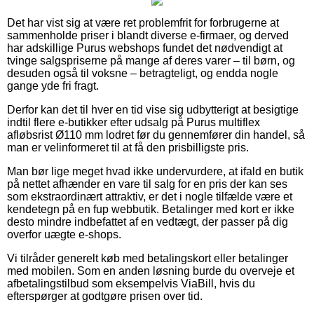
Det har vist sig at være ret problemfrit for forbrugerne at
sammenholde priser i blandt diverse e-firmaer, og derved
har adskillige Purus webshops fundet det nødvendigt at
tvinge salgspriserne på mange af deres varer – til børn, og
desuden også til voksne – betragteligt, og endda nogle
gange yde fri fragt.
Derfor kan det til hver en tid vise sig udbytterigt at besigtige
indtil flere e-butikker efter udsalg på Purus multiflex
afløbsrist Ø110 mm lodret før du gennemfører din handel, så
man er velinformeret til at få den prisbilligste pris.
Man bør lige meget hvad ikke undervurdere, at ifald en butik
på nettet afhænder en vare til salg for en pris der kan ses
som ekstraordinært attraktiv, er det i nogle tilfælde være et
kendetegn på en fup webbutik. Betalinger med kort er ikke
desto mindre indbefattet af en vedtægt, der passer på dig
overfor uægte e-shops.
Vi tilråder generelt køb med betalingskort eller betalinger
med mobilen. Som en anden løsning burde du overveje et
afbetalingstilbud som eksempelvis ViaBill, hvis du
efterspørger at godtgøre prisen over tid.