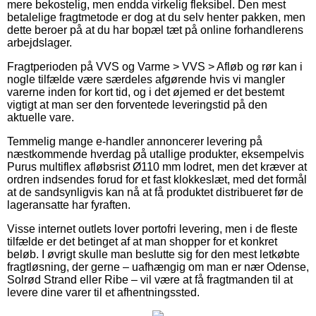
mere bekostelig, men endda virkelig fleksibel. Den mest
betalelige fragtmetode er dog at du selv henter pakken, men
dette beroer på at du har bopæl tæt på online forhandlerens
arbejdslager.
Fragtperioden på VVS og Varme > VVS > Afløb og rør kan i
nogle tilfælde være særdeles afgørende hvis vi mangler
varerne inden for kort tid, og i det øjemed er det bestemt
vigtigt at man ser den forventede leveringstid på den
aktuelle vare.
Temmelig mange e-handler annoncerer levering på
næstkommende hverdag på utallige produkter, eksempelvis
Purus multiflex afløbsrist Ø110 mm lodret, men det kræver at
ordren indsendes forud for et fast klokkeslæt, med det formål
at de sandsynligvis kan nå at få produktet distribueret før de
lageransatte har fyraften.
Visse internet outlets lover portofri levering, men i de fleste
tilfælde er det betinget af at man shopper for et konkret
beløb. I øvrigt skulle man beslutte sig for den mest letkøbte
fragtløsning, der gerne – uafhængig om man er nær Odense,
Solrød Strand eller Ribe – vil være at få fragtmanden til at
levere dine varer til et afhentningssted.