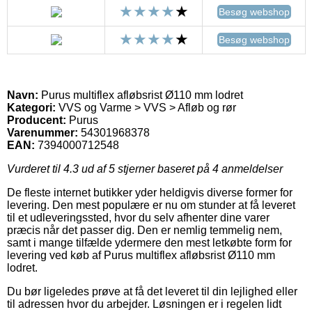
Besøg webshop
Besøg webshop
Navn:
Purus multiflex afløbsrist Ø110 mm lodret
Kategori:
VVS og Varme > VVS > Afløb og rør
Producent:
Purus
Varenummer:
54301968378
EAN:
7394000712548
Vurderet til
4.3
ud af 5 stjerner baseret på
4
anmeldelser
De fleste internet butikker yder heldigvis diverse former for
levering. Den mest populære er nu om stunder at få leveret
til et udleveringssted, hvor du selv afhenter dine varer
præcis når det passer dig. Den er nemlig temmelig nem,
samt i mange tilfælde ydermere den mest letkøbte form for
levering ved køb af Purus multiflex afløbsrist Ø110 mm
lodret.
Du bør ligeledes prøve at få det leveret til din lejlighed eller
til adressen hvor du arbejder. Løsningen er i regelen lidt