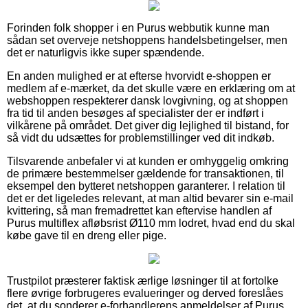
Forinden folk shopper i en Purus webbutik kunne man
sådan set overveje netshoppens handelsbetingelser, men
det er naturligvis ikke super spændende.
En anden mulighed er at efterse hvorvidt e-shoppen er
medlem af e-mærket, da det skulle være en erklæring om at
webshoppen respekterer dansk lovgivning, og at shoppen
fra tid til anden besøges af specialister der er indført i
vilkårene på området. Det giver dig lejlighed til bistand, for
så vidt du udsættes for problemstillinger ved dit indkøb.
Tilsvarende anbefaler vi at kunden er omhyggelig omkring
de primære bestemmelser gældende for transaktionen, til
eksempel den bytteret netshoppen garanterer. I relation til
det er det ligeledes relevant, at man altid bevarer sin e-mail
kvittering, så man fremadrettet kan eftervise handlen af
Purus multiflex afløbsrist Ø110 mm lodret, hvad end du skal
købe gave til en dreng eller pige.
Trustpilot præsterer faktisk ærlige løsninger til at fortolke
flere øvrige forbrugeres evalueringer og derved foreslåes
det, at du sonderer e-forhandlerens anmeldelser af Purus