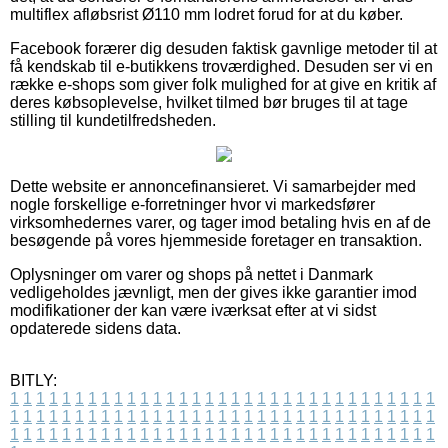
multiflex afløbsrist Ø110 mm lodret forud for at du køber.
Facebook forærer dig desuden faktisk gavnlige metoder til at
få kendskab til e-butikkens troværdighed. Desuden ser vi en
række e-shops som giver folk mulighed for at give en kritik af
deres købsoplevelse, hvilket tilmed bør bruges til at tage
stilling til kundetilfredsheden.
Dette website er annoncefinansieret. Vi samarbejder med
nogle forskellige e-forretninger hvor vi markedsfører
virksomhedernes varer, og tager imod betaling hvis en af de
besøgende på vores hjemmeside foretager en transaktion.
Oplysninger om varer og shops på nettet i Danmark
vedligeholdes jævnligt, men der gives ikke garantier imod
modifikationer der kan være iværksat efter at vi sidst
opdaterede sidens data.
BITLY:
1
1
1
1
1
1
1
1
1
1
1
1
1
1
1
1
1
1
1
1
1
1
1
1
1
1
1
1
1
1
1
1
1
1
1
1
1
1
1
1
1
1
1
1
1
1
1
1
1
1
1
1
1
1
1
1
1
1
1
1
1
1
1
1
1
1
1
1
1
1
1
1
1
1
1
1
1
1
1
1
1
1
1
1
1
1
1
1
1
1
1
1
1
1
1
1
1
1
1