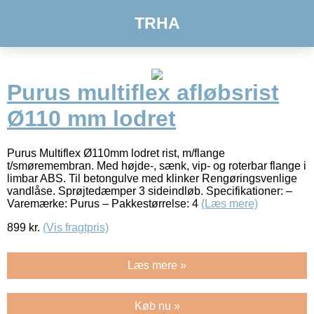
TRHA
Purus multiflex afløbsrist
Ø110 mm lodret
Purus Multiflex Ø110mm lodret rist, m/flange
t/smøremembran. Med højde-, sænk, vip- og roterbar flange i
limbar ABS. Til betongulve med klinker Rengøringsvenlige
vandlåse. Sprøjtedæmper 3 sideindløb. Specifikationer: –
Varemærke: Purus – Pakkestørrelse: 4
(Læs mere)
899
kr.
(Vis fragtpris)
Læs mere »
Køb nu »