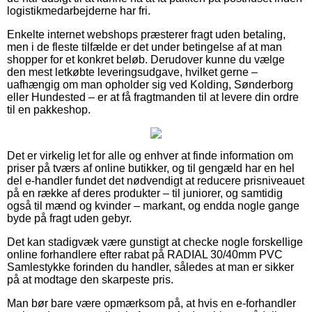
logistikmedarbejderne har fri.
Enkelte internet webshops præsterer fragt uden betaling,
men i de fleste tilfælde er det under betingelse af at man
shopper for et konkret beløb. Derudover kunne du vælge
den mest letkøbte leveringsudgave, hvilket gerne –
uafhængig om man opholder sig ved Kolding, Sønderborg
eller Hundested – er at få fragtmanden til at levere din ordre
til en pakkeshop.
Det er virkelig let for alle og enhver at finde information om
priser på tværs af online butikker, og til gengæld har en hel
del e-handler fundet det nødvendigt at reducere prisniveauet
på en række af deres produkter – til juniorer, og samtidig
også til mænd og kvinder – markant, og endda nogle gange
byde på fragt uden gebyr.
Det kan stadigvæk være gunstigt at checke nogle forskellige
online forhandlere efter rabat på RADIAL 30/40mm PVC
Samlestykke forinden du handler, således at man er sikker
på at modtage den skarpeste pris.
Man bør bare være opmærksom på, at hvis en e-forhandler