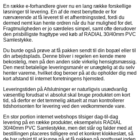
En række e-forhandlere giver nu en lang række forskellige
løsninger til levering. En af de mest benyttede er for
nærværende at få leveret til et afhentningssted, fordi du
dermed nemt kan hente ordren når du har mulighed for det.
Fragtmuligheden er jo særdeles simpel, samt ofte derudover
den prisbilligste fragttype ved køb af RADIAL 30/40mm PVC
Samlestykke.
Du burde også prøve at få pakken sendt til din bopæl eller til
din arbejdsplads. Denne bliver i regelen en kende mere
bekostelig, men på den anden side virkelig hensigtsmæssig.
Den mest betalelige leveringsmanér er unægtelig at du selv
henter varerne, hvilket dog beroer på at du opholder dig med
kort afstand til internet forretningens hjemsted.
Leveringstiden på Afslutninger er naturligvis usædvanlig
væsentlig forudsat vi absolut skal bruge produktet om kort
tid, så derfor er det temmelig aktuelt at man kontrollerer
tidshorisonten for levering ved den vedkommende vare.
En stor portion internet webshops tilsiger dag-til-dag
levering på en række produkter, eksempelvis RADIAL
30/40mm PVC Samlestykke, men det står og falder med at
bestillingen placeres tidligere end et konkret klokkeslæt, så
de har udsigt til at kunne nå at få pakken på posthuset inden