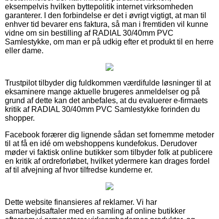
eksempelvis hvilken byttepolitik internet virksomheden
garanterer. I den forbindelse er det i øvrigt vigtigt, at man til
enhver tid bevarer ens faktura, så man i fremtiden vil kunne
vidne om sin bestilling af RADIAL 30/40mm PVC
Samlestykke, om man er på udkig efter et produkt til en herre
eller dame.
Trustpilot tilbyder dig fuldkommen værdifulde løsninger til at
eksaminere mange aktuelle brugeres anmeldelser og på
grund af dette kan det anbefales, at du evaluerer e-firmaets
kritik af RADIAL 30/40mm PVC Samlestykke forinden du
shopper.
Facebook forærer dig lignende sådan set fornemme metoder
til at få en idé om webshoppens kundefokus. Derudover
møder vi faktisk online butikker som tilbyder folk at publicere
en kritik af ordreforløbet, hvilket ydermere kan drages fordel
af til afvejning af hvor tilfredse kunderne er.
Dette website finansieres af reklamer. Vi har
samarbejdsaftaler med en samling af online butikker