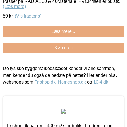
Passer på RADIAL 30 & 40Materiale: PVCPrisen er pr. stk.
(Læs mere)
59
kr.
(Vis fragtpris)
Læs mere »
Køb nu »
De fysiske byggemarkedskæder kender vi alle sammen,
men kender du også de bedste på nettet? Her er der bl.a.
webshops som
Frishop.dk
,
Homeshop.dk
og
10-4.dk
.
Frishop.dk har en 1.400 m2 stor butik i Fredericia, og