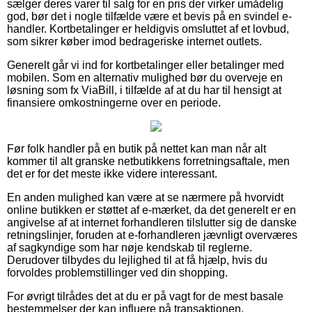
sælger deres varer til salg for en pris der virker umådelig
god, bør det i nogle tilfælde være et bevis på en svindel e-
handler. Kortbetalinger er heldigvis omsluttet af et lovbud,
som sikrer køber imod bedrageriske internet outlets.
Generelt går vi ind for kortbetalinger eller betalinger med
mobilen. Som en alternativ mulighed bør du overveje en
løsning som fx ViaBill, i tilfælde af at du har til hensigt at
finansiere omkostningerne over en periode.
Før folk handler på en butik på nettet kan man når alt
kommer til alt granske netbutikkens forretningsaftale, men
det er for det meste ikke videre interessant.
En anden mulighed kan være at se nærmere på hvorvidt
online butikken er støttet af e-mærket, da det generelt er en
angivelse af at internet forhandleren tilslutter sig de danske
retningslinjer, foruden at e-forhandleren jævnligt overværes
af sagkyndige som har nøje kendskab til reglerne.
Derudover tilbydes du lejlighed til at få hjælp, hvis du
forvoldes problemstillinger ved din shopping.
For øvrigt tilrådes det at du er på vagt for de mest basale
bestemmelser der kan influere på transaktionen,