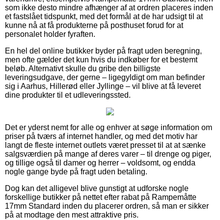
som ikke desto mindre afhænger af at ordren placeres inden
et fastslået tidspunkt, med det formål at de har udsigt til at
kunne nå at få produkterne på posthuset forud for at
personalet holder fyraften.
En hel del online butikker byder på fragt uden beregning,
men ofte gælder det kun hvis du indkøber for et bestemt
beløb. Alternativt skulle du gribe den billigste
leveringsudgave, der gerne – ligegyldigt om man befinder
sig i Aarhus, Hillerød eller Jyllinge – vil blive at få leveret
dine produkter til et udleveringssted.
Det er yderst nemt for alle og enhver at søge information om
priser på tværs af internet handler, og med det motiv har
langt de fleste internet outlets været presset til at at sænke
salgsværdien på mange af deres varer – til drenge og piger,
og tillige også til damer og herrer – voldsomt, og endda
nogle gange byde på fragt uden betaling.
Dog kan det alligevel blive gunstigt at udforske nogle
forskellige butikker på nettet efter rabat på Rampemåtte
17mm Standard inden du placerer ordren, så man er sikker
på at modtage den mest attraktive pris.