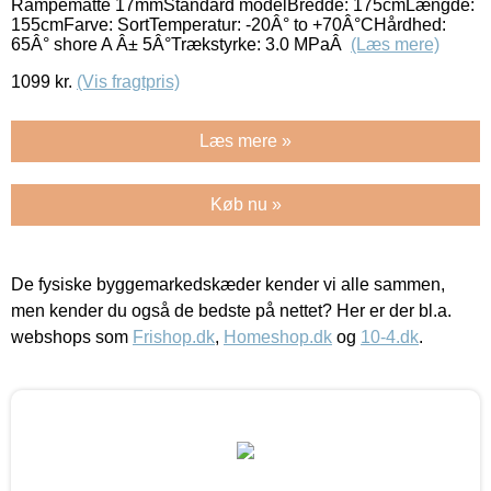
Rampemåtte 17mmStandard modelBredde: 175cmLængde:
155cmFarve: SortTemperatur: -20Â° to +70Â°CHårdhed:
65Â° shore A Â± 5Â°Trækstyrke: 3.0 MPaÂ
(Læs mere)
1099
kr.
(Vis fragtpris)
Læs mere »
Køb nu »
De fysiske byggemarkedskæder kender vi alle sammen,
men kender du også de bedste på nettet? Her er der bl.a.
webshops som
Frishop.dk
,
Homeshop.dk
og
10-4.dk
.