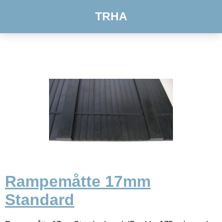
TRHA
Rampemåtte 17mm
Standard