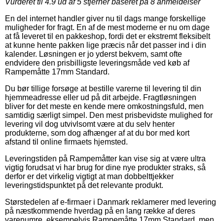
Vurderet til
4.9
ud af 5 stjerner baseret på
8
anmeldelser
En del internet handler giver nu til dags mange forskellige
muligheder for fragt. En af de mest moderne er nu om dage
at få leveret til en pakkeshop, fordi det er ekstremt fleksibelt
at kunne hente pakken lige præcis når det passer ind i din
kalender. Løsningen er jo yderst bekvem, samt ofte
endvidere den prisbilligste leveringsmåde ved køb af
Rampemåtte 17mm Standard.
Du bør tillige forsøge at bestille varerne til levering til din
hjemmeadresse eller ud på dit arbejde. Fragtløsningen
bliver for det meste en kende mere omkostningsfuld, men
samtidig særligt simpel. Den mest prisbevidste mulighed for
levering vil dog utvivlsomt være at du selv henter
produkterne, som dog afhænger af at du bor med kort
afstand til online firmaets hjemsted.
Leveringstiden på Rampemåtter kan vise sig at være ultra
vigtig forudsat vi har brug for dine nye produkter straks, så
derfor er det virkelig vigtigt at man dobbelttjekker
leveringstidspunktet på det relevante produkt.
Størstedelen af e-firmaer i Danmark reklamerer med levering
på næstkommende hverdag på en lang række af deres
varenumre, eksempelvis Rampemåtte 17mm Standard, men