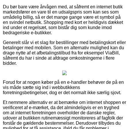
Du bør bare være årvågen med, at såfremt en internet butik
markedsfører en vare til en udsalgspris som kan ses som
umådelig billig, så er det mange gange være et symbol på
en svindel netbutik. Shopping med kort er heldigvis dækket
ind under et regelsæt, som bistår dig som kunde imod
bedrageriske e-butikker.
Generelt slår vi et slag for bestillinger med betalingskort eller
betalinger med mobilen. Som en alternativ mulighed kan du
drage nytte af et afbetalingstilbud fra for eksempel ViaBill,
såfremt du har i sinde at afdrage omkostningerne i flere
bidder.
Forud for at nogen køber på en e-handler behøver de på en
vis måde sætte sig ind i webbutikkens
forretningsbetingelser, dog er det normalt ikke særlig sjovt.
Et nemmere alternativ er at bemærke om internet shoppen er
verificeret af e-mærket, da det almindeligvis er en tryghed
om at internet forretningen overholder de danske regler,
udover at butikken rutinemæssigt monitoreres af fagfolk der
forstår de gældende bestemmelser. Derudover tilbydes du
mulighed for at få assistance, ifald du får problemer i