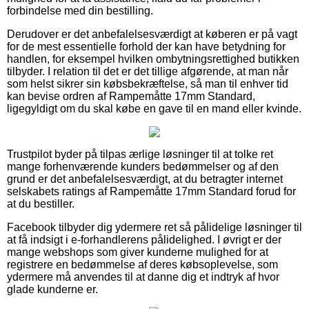
forbindelse med din bestilling.
Derudover er det anbefalelsesværdigt at køberen er på vagt
for de mest essentielle forhold der kan have betydning for
handlen, for eksempel hvilken ombytningsrettighed butikken
tilbyder. I relation til det er det tillige afgørende, at man når
som helst sikrer sin købsbekræftelse, så man til enhver tid
kan bevise ordren af Rampemåtte 17mm Standard,
ligegyldigt om du skal købe en gave til en mand eller kvinde.
Trustpilot byder på tilpas ærlige løsninger til at tolke ret
mange forhenværende kunders bedømmelser og af den
grund er det anbefalelsesværdigt, at du betragter internet
selskabets ratings af Rampemåtte 17mm Standard forud for
at du bestiller.
Facebook tilbyder dig ydermere ret så pålidelige løsninger til
at få indsigt i e-forhandlerens pålidelighed. I øvrigt er der
mange webshops som giver kunderne mulighed for at
registrere en bedømmelse af deres købsoplevelse, som
ydermere må anvendes til at danne dig et indtryk af hvor
glade kunderne er.