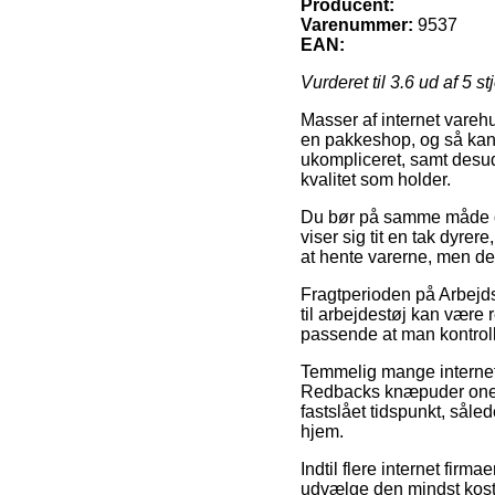
Producent:
Varenummer:
9537
EAN:
Vurderet til
3.6
ud af 5 st
Masser af internet varehu
en pakkeshop, og så kan 
ukompliceret, samt desu
kvalitet som holder.
Du bør på samme måde ove
viser sig tit en tak dyre
at hente varerne, men den
Fragtperioden på Arbej
til arbejdestøj kan være 
passende at man kontroll
Temmelig mange internet 
Redbacks knæpuder onesiz
fastslået tidspunkt, såle
hjem.
Indtil flere internet firma
udvælge den mindst koste