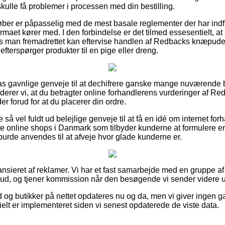
 skulle få problemer i processen med din bestilling.
 køber er påpasselig med de mest basale reglementer der har indf
firmaet kører med. I den forbindelse er det tilmed essesentielt, at
s man fremadrettet kan eftervise handlen af Redbacks knæpuder
efterspørger produkter til en pige eller dreng.
ilpas gavnlige genveje til at dechifrere ganske mange nuværende
erer vi, at du betragter online forhandlerens vurderinger af 
er forud for at du placerer din ordre.
 så vel fuldt ud belejlige genveje til at få en idé om internet f
e online shops i Danmark som tilbyder kunderne at formulere 
burde anvendes til at afveje hvor glade kunderne er.
sieret af reklamer. Vi har et fast samarbejde med en gruppe af e
lbud, og tjener kommission når den besøgende vi sender videre u
d og butikker på nettet opdateres nu og da, men vi giver ingen g
ielt er implementeret siden vi senest opdaterede de viste data.