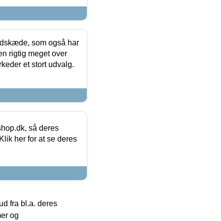
edskæde, som også har
en rigtig meget over
keder et stort udvalg.
hop.dk, så deres
lik her for at se deres
 fra bl.a. deres
mer og