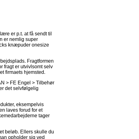
e er p.t. at få sendt til
en er nemlig super
acks knæpuder onesize
arbejdsplads. Fragtformen
 fragt er utvivlsomt selv
net firmaets hjemsted.
N > FE Engel > Tilbehør
r det selvfølgelig
odukter, eksempelvis
n laves forud for et
akkemedarbejderne tager
lået beløb. Ellers skulle du
man opholder sig ved