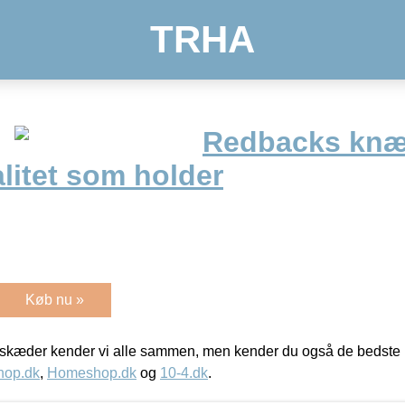
TRHA
Redbacks kn
litet som holder
Køb nu »
kæder kender vi alle sammen, men kender du også de bedste p
hop.dk
,
Homeshop.dk
og
10-4.dk
.