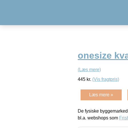
onesize kva
(Læs mere)
445
kr.
(Vis fragtpris)
Læs mere »
De fysiske byggemarkeds
bl.a. webshops som
Fris