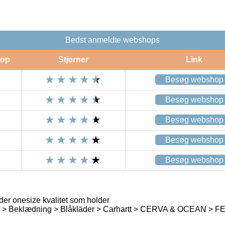
Bedst anmeldte webshops
op
Stjerner
Link
Besøg webshop
Besøg webshop
Besøg webshop
Besøg webshop
Besøg webshop
r onesize kvalitet som holder
 > Beklædning > Blåkläder > Carhartt > CERVA & OCEAN > FE E