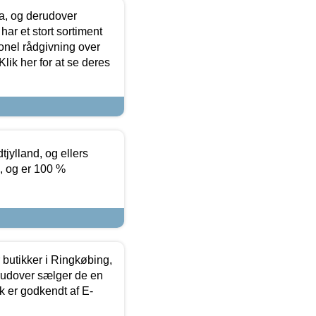
ia, og derudover
ar et stort sortiment
onel rådgivning over
ik her for at se deres
tjylland, og ellers
4, og er 100 %
butikker i Ringkøbing,
rudover sælger de en
k er godkendt af E-