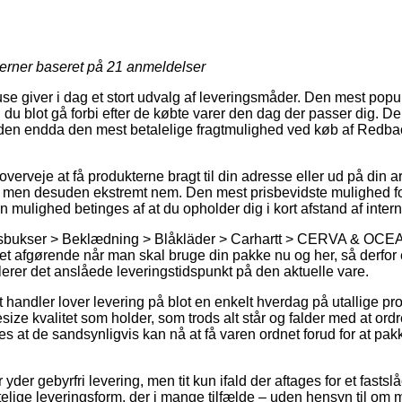
jerner baseret på
21
anmeldelser
se giver i dag et stort udvalg af leveringsmåder. Den mest populær
du blot gå forbi efter de købte varer den dag der passer dig. D
den endda den mest betalelige fragtmulighed ved køb af Redb
rveje at få produkterne bragt til din adresse eller ud på din 
re, men desuden ekstremt nem. Den mest prisbevidste mulighed for
 mulighed betinges af at du opholder dig i kort afstand af inter
dsbukser > Beklædning > Blåkläder > Carhartt > CERVA & OCEA
ret afgørende når man skal bruge din pakke nu og her, så derfor e
erer det anslåede leveringstidspunkt på den aktuelle vare.
handler lover levering på blot en enkelt hverdag på utallige pr
e kvalitet som holder, som trods alt står og falder med at ordre
des at de sandsynligvis kan nå at få varen ordnet forud for at p
er yder gebyrfri levering, men tit kun ifald der aftages for et fasts
lige leveringsform, der i mange tilfælde – uden hensyn til om 