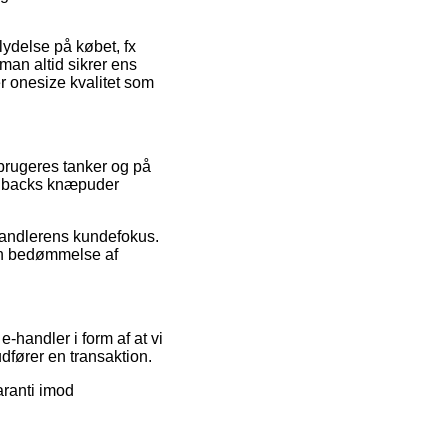
lydelse på købet, fx
 man altid sikrer ens
 onesize kvalitet som
 brugeres tanker og på
Redbacks knæpuder
orhandlerens kundefokus.
en bedømmelse af
-handler i form af at vi
dfører en transaktion.
aranti imod