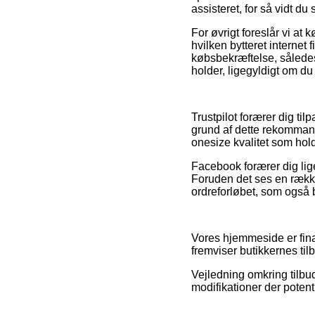
assisteret, for så vidt du
For øvrigt foreslår vi at
hvilken bytteret internet 
købsbekræftelse, sålede
holder, ligegyldigt om du 
Trustpilot forærer dig t
grund af dette rekommand
onesize kvalitet som hold
Facebook forærer dig lige
Foruden det ses en rækk
ordreforløbet, som også 
Vores hjemmeside er finan
fremviser butikkernes ti
Vejledning omkring tilbu
modifikationer der potent