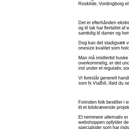
Roskilde, Vordingborg elle
Det er efterhånden ekstre
og til tak har flertallet 
samtidig til damer og he
Dog kan det stadigvæk væ
onesize kvalitet som hold
Man må imidlertid huske p
overkommelig, er det unde
ind under et regulativ, 
Vi foreslår generelt hand
som fx ViaBill, ifald du 
Forinden folk bestiller 
tit et tidskrævende projek
Et nemmere alternativ er a
webshoppen opfylder de 
specialister som har ind