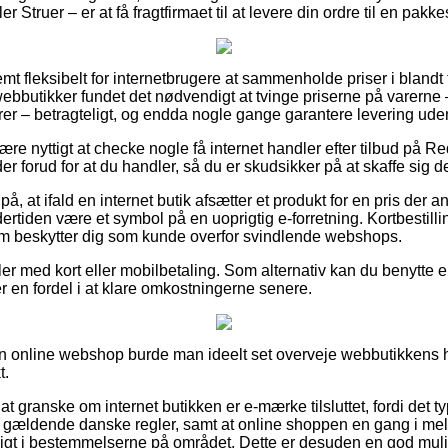
r Struer – er at få fragtfirmaet til at levere din ordre til en pakk
mt fleksibelt for internetbrugere at sammenholde priser i blandt f
af webbutikker fundet det nødvendigt at tvinge priserne på varerne 
rrer – betragteligt, og endda nogle gange garantere levering ud
re nyttigt at checke nogle få internet handler efter tilbud på
er forud for at du handler, så du er skudsikker på at skaffe sig d
å, at ifald en internet butik afsætter et produkt for en pris der 
rtiden være et symbol på en uoprigtig e-forretning. Kortbestilli
som beskytter dig som kunde overfor svindlende webshops.
ler med kort eller mobilbetaling. Som alternativ kan du benytte 
ser en fordel i at klare omkostningerne senere.
i en online webshop burde man ideelt set overveje webbutikkens 
t.
t granske om internet butikken er e-mærke tilsluttet, fordi det ty
gældende danske regler, samt at online shoppen en gang i me
sigt i bestemmelserne på området. Dette er desuden en god mulig