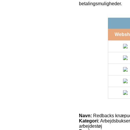
betalingsmuligheder.
Websh
Navn:
Redbacks knæpude
Kategori:
Arbejdsbukser
arbejdestøj