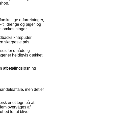
eshop.
orskellige e-forretninger,
– til drenge og piger, og
en omkostninger.
 Redbacks knæpuder
en skarpeste pris.
anses for umådelig
nger er heldigvis dækket
en afbetalingsløsning
handelsaftale, men det er
pisk er et tegn på at
llem overvåges af
hed for at blive