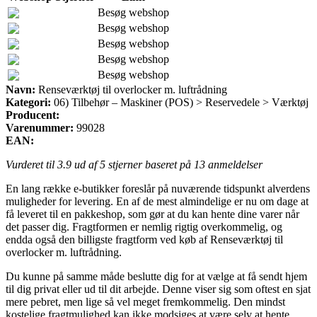
Besøg webshop
Besøg webshop
Besøg webshop
Besøg webshop
Besøg webshop
Navn:
Renseværktøj til overlocker m. luftrådning
Kategori:
06) Tilbehør – Maskiner (POS) > Reservedele > Værktøj
Producent:
Varenummer:
99028
EAN:
Vurderet til
3.9
ud af 5 stjerner baseret på
13
anmeldelser
En lang række e-butikker foreslår på nuværende tidspunkt alverdens
muligheder for levering. En af de mest almindelige er nu om dage at
få leveret til en pakkeshop, som gør at du kan hente dine varer når
det passer dig. Fragtformen er nemlig rigtig overkommelig, og
endda også den billigste fragtform ved køb af Renseværktøj til
overlocker m. luftrådning.
Du kunne på samme måde beslutte dig for at vælge at få sendt hjem
til dig privat eller ud til dit arbejde. Denne viser sig som oftest en sjat
mere pebret, men lige så vel meget fremkommelig. Den mindst
kostelige fragtmulighed kan ikke modsiges at være selv at hente