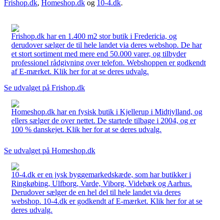
Frishop.dk
,
Homeshop.dk
og
10-4.dk
.
Frishop.dk har en 1.400 m2 stor butik i Fredericia, og
derudover sælger de til hele landet via deres webshop. De har
et stort sortiment med mere end 50.000 varer, og tilbyder
professionel rådgivning over telefon. Webshoppen er godkendt
af E-mærket. Klik her for at se deres udvalg.
Se udvalget på Frishop.dk
Homeshop.dk har en fysisk butik i Kjellerup i Midtjylland, og
ellers sælger de over nettet. De startede tilbage i 2004, og er
100 % danskejet. Klik her for at se deres udvalg.
Se udvalget på Homeshop.dk
10-4.dk er en jysk byggemarkedskæde, som har butikker i
Ringkøbing, Ulfborg, Varde, Viborg, Videbæk og Aarhus.
Derudover sælger de en hel del til hele landet via deres
webshop. 10-4.dk er godkendt af E-mærket. Klik her for at se
deres udvalg.