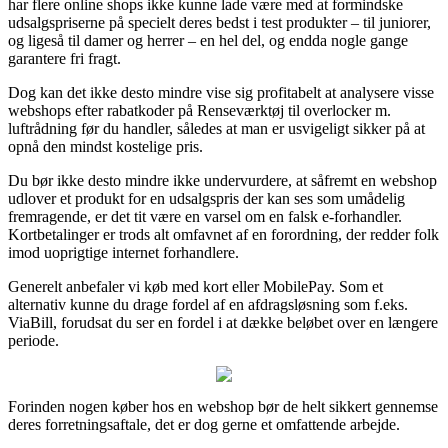
har flere online shops ikke kunne lade være med at formindske
udsalgspriserne på specielt deres bedst i test produkter – til juniorer,
og ligeså til damer og herrer – en hel del, og endda nogle gange
garantere fri fragt.
Dog kan det ikke desto mindre vise sig profitabelt at analysere visse
webshops efter rabatkoder på Renseværktøj til overlocker m.
luftrådning før du handler, således at man er usvigeligt sikker på at
opnå den mindst kostelige pris.
Du bør ikke desto mindre ikke undervurdere, at såfremt en webshop
udlover et produkt for en udsalgspris der kan ses som umådelig
fremragende, er det tit være en varsel om en falsk e-forhandler.
Kortbetalinger er trods alt omfavnet af en forordning, der redder folk
imod uoprigtige internet forhandlere.
Generelt anbefaler vi køb med kort eller MobilePay. Som et
alternativ kunne du drage fordel af en afdragsløsning som f.eks.
ViaBill, forudsat du ser en fordel i at dække beløbet over en længere
periode.
Forinden nogen køber hos en webshop bør de helt sikkert gennemse
deres forretningsaftale, det er dog gerne et omfattende arbejde.