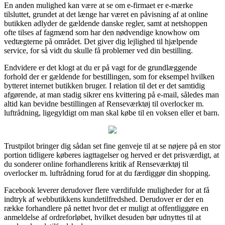
En anden mulighed kan være at se om e-firmaet er e-mærke
tilsluttet, grundet at det længe har været en påvisning af at online
butikken adlyder de gældende danske regler, samt at netshoppen
ofte tilses af fagmænd som har den nødvendige knowhow om
vedtægterne på området. Det giver dig lejlighed til hjælpende
service, for så vidt du skulle få problemer ved din bestilling.
Endvidere er det klogt at du er på vagt for de grundlæggende
forhold der er gældende for bestillingen, som for eksempel hvilken
bytteret internet butikken bruger. I relation til det er det samtidig
afgørende, at man stadig sikrer ens kvittering på e-mail, således man
altid kan bevidne bestillingen af Renseværktøj til overlocker m.
luftrådning, ligegyldigt om man skal købe til en voksen eller et barn.
Trustpilot bringer dig sådan set fine genveje til at se nøjere på en stor
portion tidligere køberes iagttagelser og herved er det prisværdigt, at
du sonderer online forhandlerens kritik af Renseværktøj til
overlocker m. luftrådning forud for at du færdiggør din shopping.
Facebook leverer derudover flere værdifulde muligheder for at få
indtryk af webbutikkens kundetilfredshed. Derudover er der en
række forhandlere på nettet hvor det er muligt at offentliggøre en
anmeldelse af ordreforløbet, hvilket desuden bør udnyttes til at