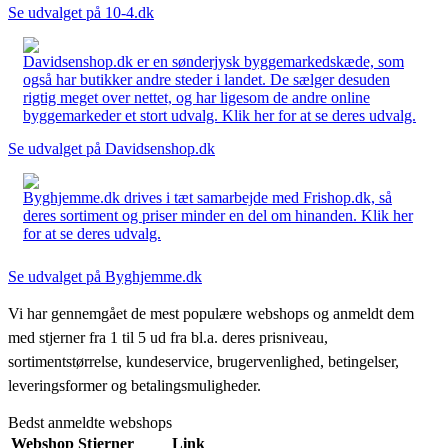
Se udvalget på 10-4.dk
Davidsenshop.dk er en sønderjysk byggemarkedskæde, som
også har butikker andre steder i landet. De sælger desuden
rigtig meget over nettet, og har ligesom de andre online
byggemarkeder et stort udvalg. Klik her for at se deres udvalg.
Se udvalget på Davidsenshop.dk
Byghjemme.dk drives i tæt samarbejde med Frishop.dk, så
deres sortiment og priser minder en del om hinanden. Klik her
for at se deres udvalg.
Se udvalget på Byghjemme.dk
Vi har gennemgået de mest populære webshops og anmeldt dem
med stjerner fra 1 til 5 ud fra bl.a. deres prisniveau,
sortimentstørrelse, kundeservice, brugervenlighed, betingelser,
leveringsformer og betalingsmuligheder.
Bedst anmeldte webshops
Webshop
Stjerner
Link