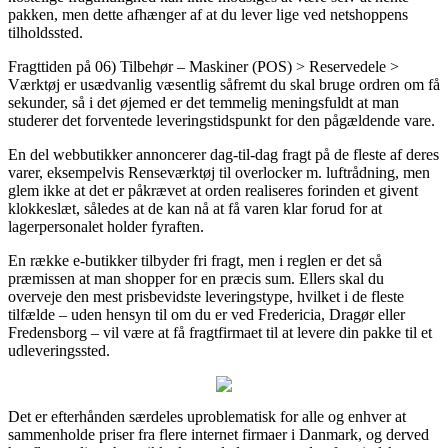
pakken, men dette afhænger af at du lever lige ved netshoppens
tilholdssted.
Fragttiden på 06) Tilbehør – Maskiner (POS) > Reservedele >
Værktøj er usædvanlig væsentlig såfremt du skal bruge ordren om få
sekunder, så i det øjemed er det temmelig meningsfuldt at man
studerer det forventede leveringstidspunkt for den pågældende vare.
En del webbutikker annoncerer dag-til-dag fragt på de fleste af deres
varer, eksempelvis Renseværktøj til overlocker m. luftrådning, men
glem ikke at det er påkrævet at orden realiseres forinden et givent
klokkeslæt, således at de kan nå at få varen klar forud for at
lagerpersonalet holder fyraften.
En række e-butikker tilbyder fri fragt, men i reglen er det så
præmissen at man shopper for en præcis sum. Ellers skal du
overveje den mest prisbevidste leveringstype, hvilket i de fleste
tilfælde – uden hensyn til om du er ved Fredericia, Dragør eller
Fredensborg – vil være at få fragtfirmaet til at levere din pakke til et
udleveringssted.
Det er efterhånden særdeles uproblematisk for alle og enhver at
sammenholde priser fra flere internet firmaer i Danmark, og derved