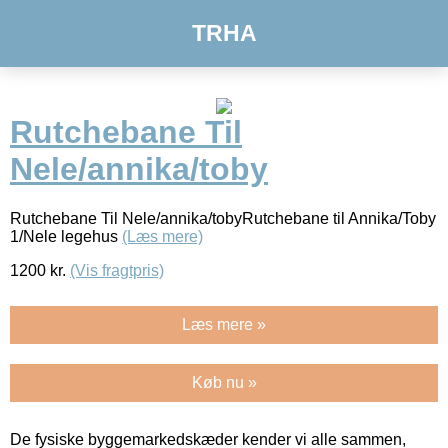
TRHA
Rutchebane Til
Nele/annika/toby
Rutchebane Til Nele/annika/tobyRutchebane til Annika/Toby
1/Nele legehus
(Læs mere)
1200
kr.
(Vis fragtpris)
Læs mere »
Køb nu »
De fysiske byggemarkedskæder kender vi alle sammen,