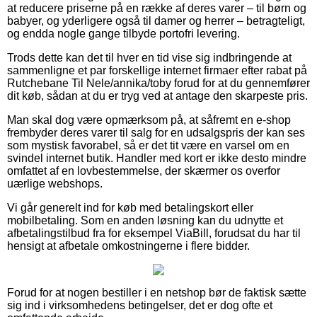
at reducere priserne på en række af deres varer – til børn og
babyer, og yderligere også til damer og herrer – betragteligt,
og endda nogle gange tilbyde portofri levering.
Trods dette kan det til hver en tid vise sig indbringende at
sammenligne et par forskellige internet firmaer efter rabat på
Rutchebane Til Nele/annika/toby forud for at du gennemfører
dit køb, sådan at du er tryg ved at antage den skarpeste pris.
Man skal dog være opmærksom på, at såfremt en e-shop
frembyder deres varer til salg for en udsalgspris der kan ses
som mystisk favorabel, så er det tit være en varsel om en
svindel internet butik. Handler med kort er ikke desto mindre
omfattet af en lovbestemmelse, der skærmer os overfor
uærlige webshops.
Vi går generelt ind for køb med betalingskort eller
mobilbetaling. Som en anden løsning kan du udnytte et
afbetalingstilbud fra for eksempel ViaBill, forudsat du har til
hensigt at afbetale omkostningerne i flere bidder.
Forud for at nogen bestiller i en netshop bør de faktisk sætte
sig ind i virksomhedens betingelser, det er dog ofte et