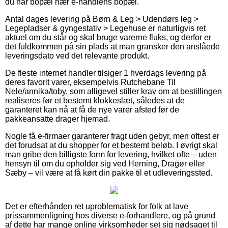
du har bopæl nær e-handlens bopæl.
Antal dages levering på Børn & Leg > Udendørs leg >
Legepladser & gyngestativ > Legehuse er naturligvis ret
aktuel om du står og skal bruge varerne fluks, og derfor er
det fuldkommen på sin plads at man gransker den anslåede
leveringsdato ved det relevante produkt.
De fleste internet handler tilsiger 1 hverdags levering på
deres favorit varer, eksempelvis Rutchebane Til
Nele/annika/toby, som alligevel stiller krav om at bestillingen
realiseres før et bestemt klokkeslæt, således at de
garanteret kan nå at få de nye varer afsted før de
pakkeansatte drager hjemad.
Nogle få e-firmaer garanterer fragt uden gebyr, men oftest er
det forudsat at du shopper for et bestemt beløb. I øvrigt skal
man gribe den billigste form for levering, hvilket ofte – uden
hensyn til om du opholder sig ved Herning, Dragør eller
Sæby – vil være at få kørt din pakke til et udleveringssted.
Det er efterhånden ret uproblematisk for folk at lave
prissammenligning hos diverse e-forhandlere, og på grund
af dette har mange online virksomheder set sig nødsaget til