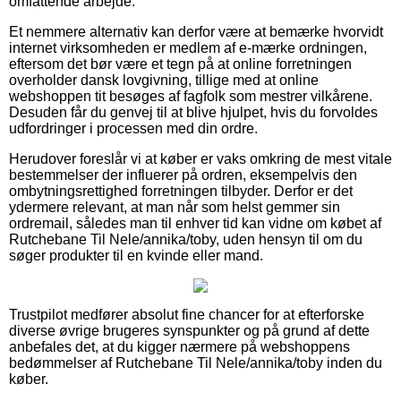
omfattende arbejde.
Et nemmere alternativ kan derfor være at bemærke hvorvidt
internet virksomheden er medlem af e-mærke ordningen,
eftersom det bør være et tegn på at online forretningen
overholder dansk lovgivning, tillige med at online
webshoppen tit besøges af fagfolk som mestrer vilkårene.
Desuden får du genvej til at blive hjulpet, hvis du forvoldes
udfordringer i processen med din ordre.
Herudover foreslår vi at køber er vaks omkring de mest vitale
bestemmelser der influerer på ordren, eksempelvis den
ombytningsrettighed forretningen tilbyder. Derfor er det
ydermere relevant, at man når som helst gemmer sin
ordremail, således man til enhver tid kan vidne om købet af
Rutchebane Til Nele/annika/toby, uden hensyn til om du
søger produkter til en kvinde eller mand.
Trustpilot medfører absolut fine chancer for at efterforske
diverse øvrige brugeres synspunkter og på grund af dette
anbefales det, at du kigger nærmere på webshoppens
bedømmelser af Rutchebane Til Nele/annika/toby inden du
køber.