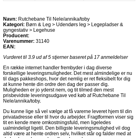
Navn:
Rutchebane Til Nele/annika/toby
Kategori:
Børn & Leg > Udendørs leg > Legepladser &
gyngestativ > Legehuse
Producent:
Varenummer:
31140
EAN:
Vurderet til
3.9
ud af 5 stjerner baseret på
17
anmeldelser
En række internet handler frembyder i dag diverse
forskellige leveringsmuligheder. Det mest almindelige er nu
til dags pakkeshops, hvor det nemlig er ret fleksibelt for dig
at kunne hente din ordre den dag der passer dig.
Muligheden er jo yderst nem, og tit tilmed den mest
prisbevidste leveringsudgave ved køb af Rutchebane Til
Nele/annika/toby.
Du kunne lige så vel vælge at få varerne leveret hjem til din
privatadresse eller til hvor du arbejder. Fragtformen viser sig
tit en kende mere omkostningsfuld, men ligeledes
ualmindeligt ligetil. Den billigste leveringsmulighed vil dog
altid være at hente ordren selv, hvilket står og falder med at