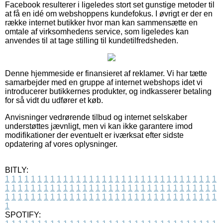
Facebook resulterer i ligeledes stort set gunstige metoder til
at få en idé om webshoppens kundefokus. I øvrigt er der en
række internet butikker hvor man kan sammensætte en
omtale af virksomhedens service, som ligeledes kan
anvendes til at tage stilling til kundetilfredsheden.
Denne hjemmeside er finansieret af reklamer. Vi har tætte
samarbejder med en gruppe af internet webshops idet vi
introducerer butikkernes produkter, og indkasserer betaling
for så vidt du udfører et køb.
Anvisninger vedrørende tilbud og internet selskaber
understøttes jævnligt, men vi kan ikke garantere imod
modifikationer der eventuelt er iværksat efter sidste
opdatering af vores oplysninger.
BITLY:
1
1
1
1
1
1
1
1
1
1
1
1
1
1
1
1
1
1
1
1
1
1
1
1
1
1
1
1
1
1
1
1
1
1
1
1
1
1
1
1
1
1
1
1
1
1
1
1
1
1
1
1
1
1
1
1
1
1
1
1
1
1
1
1
1
1
1
1
1
1
1
1
1
1
1
1
1
1
1
1
1
1
1
1
1
1
1
1
1
1
1
1
1
1
1
1
1
1
1
1
SPOTIFY: