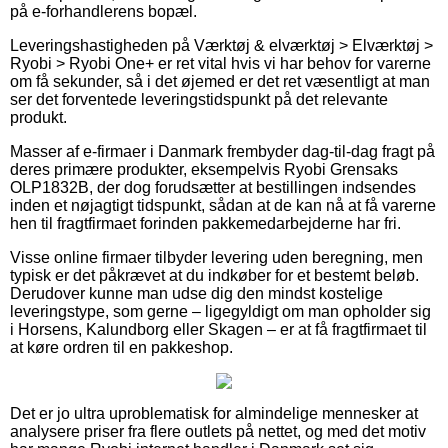
på e-forhandlerens bopæl.
Leveringshastigheden på Værktøj & elværktøj > Elværktøj >
Ryobi > Ryobi One+ er ret vital hvis vi har behov for varerne
om få sekunder, så i det øjemed er det ret væsentligt at man
ser det forventede leveringstidspunkt på det relevante
produkt.
Masser af e-firmaer i Danmark frembyder dag-til-dag fragt på
deres primære produkter, eksempelvis Ryobi Grensaks
OLP1832B, der dog forudsætter at bestillingen indsendes
inden et nøjagtigt tidspunkt, sådan at de kan nå at få varerne
hen til fragtfirmaet forinden pakkemedarbejderne har fri.
Visse online firmaer tilbyder levering uden beregning, men
typisk er det påkrævet at du indkøber for et bestemt beløb.
Derudover kunne man udse dig den mindst kostelige
leveringstype, som gerne – ligegyldigt om man opholder sig
i Horsens, Kalundborg eller Skagen – er at få fragtfirmaet til
at køre ordren til en pakkeshop.
Det er jo ultra uproblematisk for almindelige mennesker at
analysere priser fra flere outlets på nettet, og med det motiv