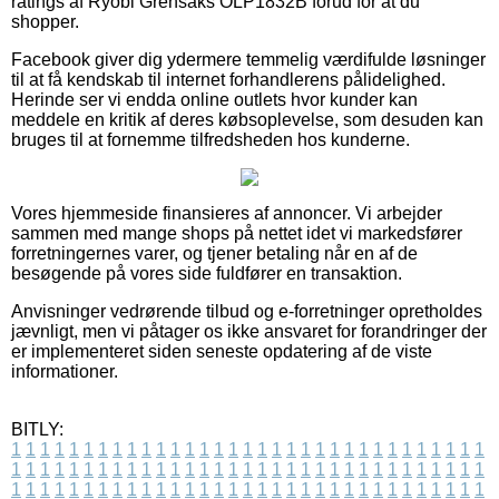
ratings af Ryobi Grensaks OLP1832B forud for at du
shopper.
Facebook giver dig ydermere temmelig værdifulde løsninger
til at få kendskab til internet forhandlerens pålidelighed.
Herinde ser vi endda online outlets hvor kunder kan
meddele en kritik af deres købsoplevelse, som desuden kan
bruges til at fornemme tilfredsheden hos kunderne.
Vores hjemmeside finansieres af annoncer. Vi arbejder
sammen med mange shops på nettet idet vi markedsfører
forretningernes varer, og tjener betaling når en af de
besøgende på vores side fuldfører en transaktion.
Anvisninger vedrørende tilbud og e-forretninger opretholdes
jævnligt, men vi påtager os ikke ansvaret for forandringer der
er implementeret siden seneste opdatering af de viste
informationer.
BITLY:
1
1
1
1
1
1
1
1
1
1
1
1
1
1
1
1
1
1
1
1
1
1
1
1
1
1
1
1
1
1
1
1
1
1
1
1
1
1
1
1
1
1
1
1
1
1
1
1
1
1
1
1
1
1
1
1
1
1
1
1
1
1
1
1
1
1
1
1
1
1
1
1
1
1
1
1
1
1
1
1
1
1
1
1
1
1
1
1
1
1
1
1
1
1
1
1
1
1
1