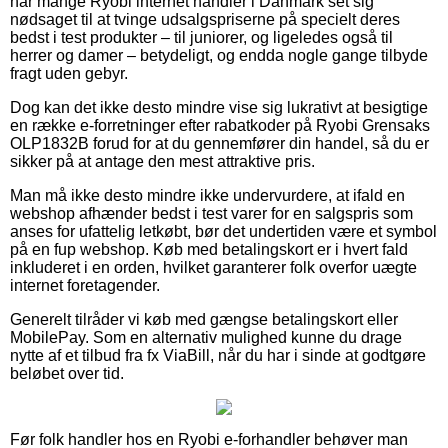
har mange Ryobi internet handler i Danmark set sig
nødsaget til at tvinge udsalgspriserne på specielt deres
bedst i test produkter – til juniorer, og ligeledes også til
herrer og damer – betydeligt, og endda nogle gange tilbyde
fragt uden gebyr.
Dog kan det ikke desto mindre vise sig lukrativt at besigtige
en række e-forretninger efter rabatkoder på Ryobi Grensaks
OLP1832B forud for at du gennemfører din handel, så du er
sikker på at antage den mest attraktive pris.
Man må ikke desto mindre ikke undervurdere, at ifald en
webshop afhænder bedst i test varer for en salgspris som
anses for ufattelig letkøbt, bør det undertiden være et symbol
på en fup webshop. Køb med betalingskort er i hvert fald
inkluderet i en orden, hvilket garanterer folk overfor uægte
internet foretagender.
Generelt tilråder vi køb med gængse betalingskort eller
MobilePay. Som en alternativ mulighed kunne du drage
nytte af et tilbud fra fx ViaBill, når du har i sinde at godtgøre
beløbet over tid.
Før folk handler hos en Ryobi e-forhandler behøver man