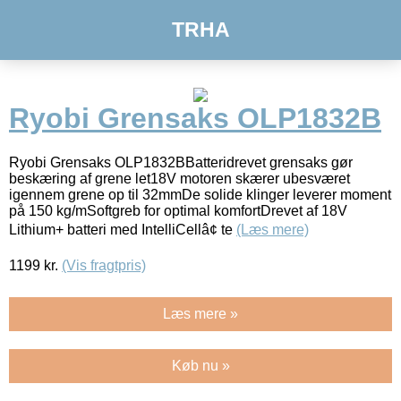
TRHA
Ryobi Grensaks OLP1832B
Ryobi Grensaks OLP1832BBatteridrevet grensaks gør
beskæring af grene let18V motoren skærer ubesværet
igennem grene op til 32mmDe solide klinger leverer moment
på 150 kg/mSoftgreb for optimal komfortDrevet af 18V
Lithium+ batteri med IntelliCellâ¢ te
(Læs mere)
1199
kr.
(Vis fragtpris)
Læs mere »
Køb nu »