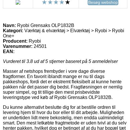
Besøg webshop
Navn:
Ryobi Grensaks OLP1832B
Kategori:
Værktøj & elværktøj > Elværktøj > Ryobi > Ryobi
One+
Producent:
Ryobi
Varenummer:
24501
EAN:
Vurderet til
3.8
ud af 5 stjerner baseret på
5
anmeldelser
Masser af netshops frembyder i vore dage diverse
fragtformer. En favorit iblandt mange er nu til dags
pakkeshops, fordi det er ekstremt fleksibelt at kunne hente
pakken når det passer dig bedst. Fragtløsningen er nemlig
super simpel, og tit tillige den mest prisbevidste
leveringstype ved køb af Ryobi Grensaks OLP1832B.
Du kunne alternativt beslutte dig for at bestille ordren til
levering hjem til hvor du bor eller til dit arbejde. Muligheden
er undertiden lidt mere bekostelig, men endda ualmindeligt
smart. Den mest letkøbte fragtmetode er uden tvivl at du selv
henter pakken, hvilket dog er betinget af at du har bopæl tæt