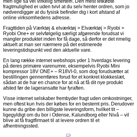
men lige så vel virkelig smertefri. Den mest letkøbte
fragtmulighed er uden tvivl at du selv henter ordren, som jo
nødvendiggør at du fysisk befinder dig i kort afstand af
online virksomhedens adresse.
Fragttiden på Værktøj & elværktøj > Elværktøj > Ryobi >
Ryobi One+ er selvfølgelig særligt afgørende forudsat vi
mangler produktet inden for få dage, så derfor er det rimelig
aktuelt at man ser nærmere på det estimerede
leveringstidspunkt ved den aktuelle vare.
En lang række internet webshops yder 1 hverdags levering
på deres primære varenumre, eksempelvis Ryobi Mini
kompressor 18V ONE+ – R18VI-0, som dog forudsætter at
bestillingen gennemføres forud for et konkret klokkeslæt,
sådan at de har en chance for at nå at få dit nye produkt
afsted før de lageransatte har fyraften.
Visse internet selskaber frembyder fragt uden omkostninger,
men oftest kun hvis der købes for en bestemt pris. Derudover
kunne du gribe den billigste leveringsform, hvilket tit –
ligegyldigt om du bor i Odense, Kalundborg eller Nivå – vil
blive at få fragtfirmaet til at levere ordren til et
afhentningssted.