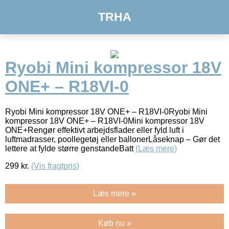
TRHA
Ryobi Mini kompressor 18V
ONE+ – R18VI-0
Ryobi Mini kompressor 18V ONE+ – R18VI-0Ryobi Mini
kompressor 18V ONE+ – R18VI-0Mini kompressor 18V
ONE+Rengør effektivt arbejdsflader eller fyld luft i
luftmadrasser, poollegetøj eller ballonerLåseknap – Gør det
lettere at fylde større genstandeBatt
(Læs mere)
299
kr.
(Vis fragtpris)
Læs mere »
Køb nu »