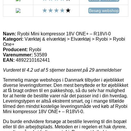
Besøg webshop
Navn:
Ryobi Mini kompressor 18V ONE+ – R18VI-0
Kategori:
Værktøj & elværktøj > Elværktøj > Ryobi > Ryobi
One+
Producent:
Ryobi
Varenummer:
53589
EAN:
4892210162441
Vurderet til
4.2
ud af 5 stjerner baseret på
29
anmeldelser
Temmelig mange webshops i Danmark tilbyder i øjeblikket
diverse leveringsformer. Den mest benyttede er for øjeblikket
at få bragt ordren til en pakkeshop, så du selv har mulighed
for at hente de bestilte varer når det passer ind i din hverdag.
Leveringstypen er altså ekstremt smart, og i mange tilfælde
tilmed den mindst kostelige leveringsmåde ved køb af Ryobi
Mini kompressor 18V ONE+ – R18VI-0.
Du burde endvidere forsøge at bestille levering til din bopæl
eller til din arbejdsplads. Metoden er i regelen et hak dyrere,