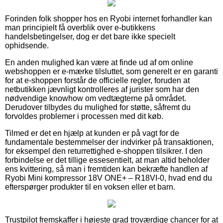
Forinden folk shopper hos en Ryobi internet forhandler kan
man principielt få overblik over e-butikkens
handelsbetingelser, dog er det bare ikke specielt
ophidsende.
En anden mulighed kan være at finde ud af om online
webshoppen er e-mærke tilsluttet, som generelt er en garanti
for at e-shoppen forstår de officielle regler, foruden at
netbutikken jævnligt kontrolleres af jurister som har den
nødvendige knowhow om vedtægterne på området.
Derudover tilbydes du mulighed for støtte, såfremt du
forvoldes problemer i processen med dit køb.
Tilmed er det en hjælp at kunden er på vagt for de
fundamentale bestemmelser der indvirker på transaktionen,
for eksempel den returrettighed e-shoppen tilsikrer. I den
forbindelse er det tillige essesentielt, at man altid beholder
ens kvittering, så man i fremtiden kan bekræfte handlen af
Ryobi Mini kompressor 18V ONE+ – R18VI-0, hvad end du
efterspørger produkter til en voksen eller et barn.
Trustpilot fremskaffer i højeste grad troværdige chancer for at