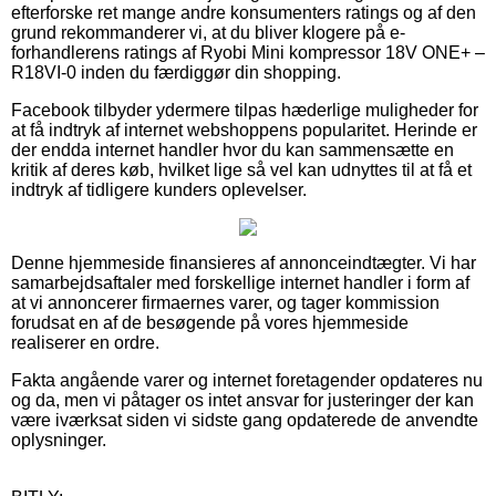
efterforske ret mange andre konsumenters ratings og af den
grund rekommanderer vi, at du bliver klogere på e-
forhandlerens ratings af Ryobi Mini kompressor 18V ONE+ –
R18VI-0 inden du færdiggør din shopping.
Facebook tilbyder ydermere tilpas hæderlige muligheder for
at få indtryk af internet webshoppens popularitet. Herinde er
der endda internet handler hvor du kan sammensætte en
kritik af deres køb, hvilket lige så vel kan udnyttes til at få et
indtryk af tidligere kunders oplevelser.
Denne hjemmeside finansieres af annonceindtægter. Vi har
samarbejdsaftaler med forskellige internet handler i form af
at vi annoncerer firmaernes varer, og tager kommission
forudsat en af de besøgende på vores hjemmeside
realiserer en ordre.
Fakta angående varer og internet foretagender opdateres nu
og da, men vi påtager os intet ansvar for justeringer der kan
være iværksat siden vi sidste gang opdaterede de anvendte
oplysninger.