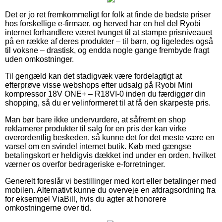
Det er jo ret fremkommeligt for folk at finde de bedste priser
hos forskellige e-firmaer, og herved har en hel del Ryobi
internet forhandlere været tvunget til at stampe prisniveauet
på en række af deres produkter – til børn, og ligeledes også
til voksne – drastisk, og endda nogle gange frembyde fragt
uden omkostninger.
Til gengæld kan det stadigvæk være fordelagtigt at
efterprøve visse webshops efter udsalg på Ryobi Mini
kompressor 18V ONE+ – R18VI-0 inden du færdiggør din
shopping, så du er velinformeret til at få den skarpeste pris.
Man bør bare ikke undervurdere, at såfremt en shop
reklamerer produkter til salg for en pris der kan virke
overordentlig beskeden, så kunne det for det meste være en
varsel om en svindel internet butik. Køb med gængse
betalingskort er heldigvis dækket ind under en orden, hvilket
værner os overfor bedrageriske e-forretninger.
Generelt foreslår vi bestillinger med kort eller betalinger med
mobilen. Alternativt kunne du overveje en afdragsordning fra
for eksempel ViaBill, hvis du agter at honorere
omkostningerne over tid.