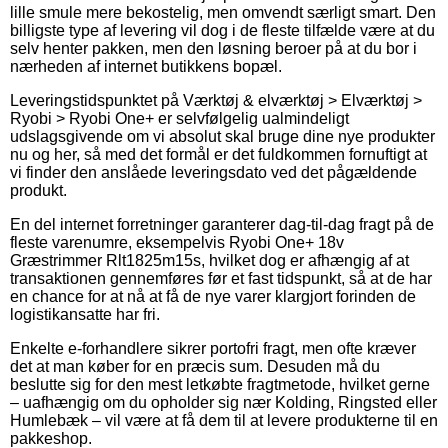
lille smule mere bekostelig, men omvendt særligt smart. Den
billigste type af levering vil dog i de fleste tilfælde være at du
selv henter pakken, men den løsning beroer på at du bor i
nærheden af internet butikkens bopæl.
Leveringstidspunktet på Værktøj & elværktøj > Elværktøj >
Ryobi > Ryobi One+ er selvfølgelig ualmindeligt
udslagsgivende om vi absolut skal bruge dine nye produkter
nu og her, så med det formål er det fuldkommen fornuftigt at
vi finder den anslåede leveringsdato ved det pågældende
produkt.
En del internet forretninger garanterer dag-til-dag fragt på de
fleste varenumre, eksempelvis Ryobi One+ 18v
Græstrimmer Rlt1825m15s, hvilket dog er afhængig af at
transaktionen gennemføres før et fast tidspunkt, så at de har
en chance for at nå at få de nye varer klargjort forinden de
logistikansatte har fri.
Enkelte e-forhandlere sikrer portofri fragt, men ofte kræver
det at man køber for en præcis sum. Desuden må du
beslutte sig for den mest letkøbte fragtmetode, hvilket gerne
– uafhængig om du opholder sig nær Kolding, Ringsted eller
Humlebæk – vil være at få dem til at levere produkterne til en
pakkeshop.