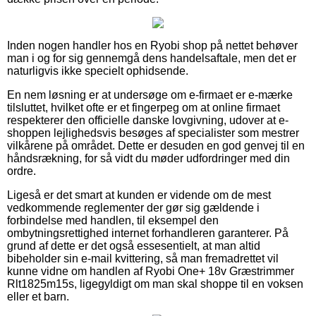
Inden nogen handler hos en Ryobi shop på nettet behøver
man i og for sig gennemgå dens handelsaftale, men det er
naturligvis ikke specielt ophidsende.
En nem løsning er at undersøge om e-firmaet er e-mærke
tilsluttet, hvilket ofte er et fingerpeg om at online firmaet
respekterer den officielle danske lovgivning, udover at e-
shoppen lejlighedsvis besøges af specialister som mestrer
vilkårene på området. Dette er desuden en god genvej til en
håndsrækning, for så vidt du møder udfordringer med din
ordre.
Ligeså er det smart at kunden er vidende om de mest
vedkommende reglementer der gør sig gældende i
forbindelse med handlen, til eksempel den
ombytningsrettighed internet forhandleren garanterer. På
grund af dette er det også essesentielt, at man altid
bibeholder sin e-mail kvittering, så man fremadrettet vil
kunne vidne om handlen af Ryobi One+ 18v Græstrimmer
Rlt1825m15s, ligegyldigt om man skal shoppe til en voksen
eller et barn.