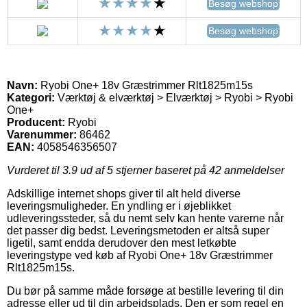
Besøg webshop
Besøg webshop
Navn:
Ryobi One+ 18v Græstrimmer Rlt1825m15s
Kategori:
Værktøj & elværktøj > Elværktøj > Ryobi > Ryobi
One+
Producent:
Ryobi
Varenummer:
86462
EAN:
4058546356507
Vurderet til
3.9
ud af 5 stjerner baseret på
42
anmeldelser
Adskillige internet shops giver til alt held diverse
leveringsmuligheder. En yndling er i øjeblikket
udleveringssteder, så du nemt selv kan hente varerne når
det passer dig bedst. Leveringsmetoden er altså super
ligetil, samt endda derudover den mest letkøbte
leveringstype ved køb af Ryobi One+ 18v Græstrimmer
Rlt1825m15s.
Du bør på samme måde forsøge at bestille levering til din
adresse eller ud til din arbejdsplads. Den er som regel en