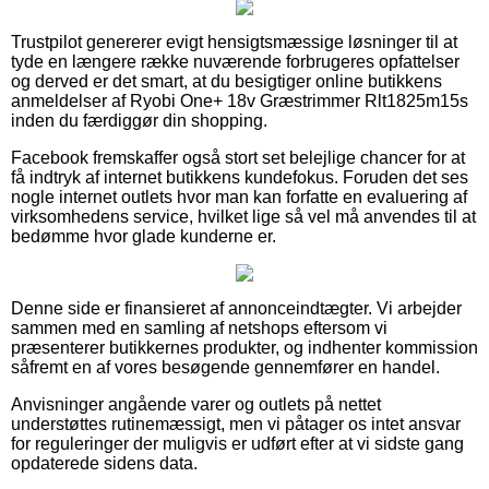
Trustpilot genererer evigt hensigtsmæssige løsninger til at
tyde en længere række nuværende forbrugeres opfattelser
og derved er det smart, at du besigtiger online butikkens
anmeldelser af Ryobi One+ 18v Græstrimmer Rlt1825m15s
inden du færdiggør din shopping.
Facebook fremskaffer også stort set belejlige chancer for at
få indtryk af internet butikkens kundefokus. Foruden det ses
nogle internet outlets hvor man kan forfatte en evaluering af
virksomhedens service, hvilket lige så vel må anvendes til at
bedømme hvor glade kunderne er.
Denne side er finansieret af annonceindtægter. Vi arbejder
sammen med en samling af netshops eftersom vi
præsenterer butikkernes produkter, og indhenter kommission
såfremt en af vores besøgende gennemfører en handel.
Anvisninger angående varer og outlets på nettet
understøttes rutinemæssigt, men vi påtager os intet ansvar
for reguleringer der muligvis er udført efter at vi sidste gang
opdaterede sidens data.