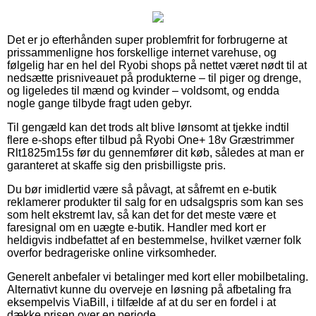
Det er jo efterhånden super problemfrit for forbrugerne at
prissammenligne hos forskellige internet varehuse, og
følgelig har en hel del Ryobi shops på nettet været nødt til at
nedsætte prisniveauet på produkterne – til piger og drenge,
og ligeledes til mænd og kvinder – voldsomt, og endda
nogle gange tilbyde fragt uden gebyr.
Til gengæld kan det trods alt blive lønsomt at tjekke indtil
flere e-shops efter tilbud på Ryobi One+ 18v Græstrimmer
Rlt1825m15s før du gennemfører dit køb, således at man er
garanteret at skaffe sig den prisbilligste pris.
Du bør imidlertid være så påvagt, at såfremt en e-butik
reklamerer produkter til salg for en udsalgspris som kan ses
som helt ekstremt lav, så kan det for det meste være et
faresignal om en uægte e-butik. Handler med kort er
heldigvis indbefattet af en bestemmelse, hvilket værner folk
overfor bedrageriske online virksomheder.
Generelt anbefaler vi betalinger med kort eller mobilbetaling.
Alternativt kunne du overveje en løsning på afbetaling fra
eksempelvis ViaBill, i tilfælde af at du ser en fordel i at
dække prisen over en periode.