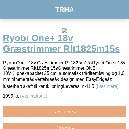
TRHA
Ryobi One+ 18v
Græstrimmer Rlt1825m15s
Ryobi One+ 18v Græstrimmer Rlt1825m15sRyobi One+ 18v
Græstrimmer Rlt1825m15sGræstrimmer ONE+
18VKlippekapacitet 25 cm, automatisk trådfremføring og 1,6
mm trimmertrådVertebraeâ¢ design med EasyEdgeâ¢
justerbart skaft til kantklipningLeveres inkl1,5
(Læs mere)
1099
kr.
(Vis fragtpris)
Læs mere »
Køb nu »