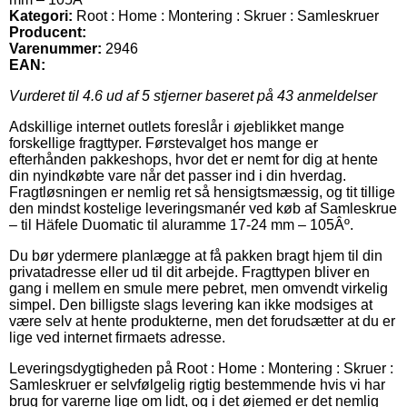
Kategori:
Root : Home : Montering : Skruer : Samleskruer
Producent:
Varenummer:
2946
EAN:
Vurderet til
4.6
ud af 5 stjerner baseret på
43
anmeldelser
Adskillige internet outlets foreslår i øjeblikket mange
forskellige fragttyper. Førstevalget hos mange er
efterhånden pakkeshops, hvor det er nemt for dig at hente
din nyindkøbte vare når det passer ind i din hverdag.
Fragtløsningen er nemlig ret så hensigtsmæssig, og tit tillige
den mindst kostelige leveringsmanér ved køb af Samleskrue
– til Häfele Duomatic til aluramme 17-24 mm – 105Âº.
Du bør ydermere planlægge at få pakken bragt hjem til din
privatadresse eller ud til dit arbejde. Fragttypen bliver en
gang i mellem en smule mere pebret, men omvendt virkelig
simpel. Den billigste slags levering kan ikke modsiges at
være selv at hente produkterne, men det forudsætter at du er
lige ved internet firmaets adresse.
Leveringsdygtigheden på Root : Home : Montering : Skruer :
Samleskruer er selvfølgelig rigtig bestemmende hvis vi har
brug for varerne lige om lidt, og i det øjemed er det nemlig