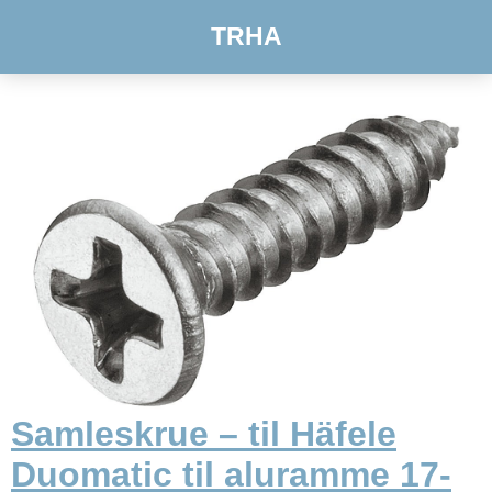
TRHA
Samleskrue – til Häfele
Duomatic til aluramme 17-