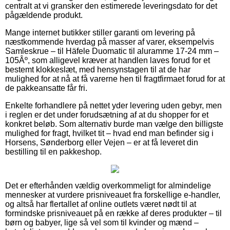
centralt at vi gransker den estimerede leveringsdato for det
pågældende produkt.
Mange internet butikker stiller garanti om levering på
næstkommende hverdag på masser af varer, eksempelvis
Samleskrue – til Häfele Duomatic til aluramme 17-24 mm –
105Âº, som alligevel kræver at handlen laves forud for et
bestemt klokkeslæt, med hensynstagen til at de har
mulighed for at nå at få varerne hen til fragtfirmaet forud for at
de pakkeansatte får fri.
Enkelte forhandlere på nettet yder levering uden gebyr, men
i reglen er det under forudsætning af at du shopper for et
konkret beløb. Som alternativ burde man vælge den billigste
mulighed for fragt, hvilket tit – hvad end man befinder sig i
Horsens, Sønderborg eller Vejen – er at få leveret din
bestilling til en pakkeshop.
Det er efterhånden vældig overkommeligt for almindelige
mennesker at vurdere prisniveauet fra forskellige e-handler,
og altså har flertallet af online outlets været nødt til at
formindske prisniveauet på en række af deres produkter – til
børn og babyer, lige så vel som til kvinder og mænd –