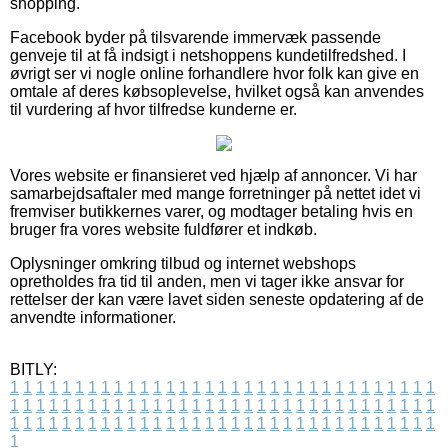
shopping.
Facebook byder på tilsvarende immervæk passende
genveje til at få indsigt i netshoppens kundetilfredshed. I
øvrigt ser vi nogle online forhandlere hvor folk kan give en
omtale af deres købsoplevelse, hvilket også kan anvendes
til vurdering af hvor tilfredse kunderne er.
Vores website er finansieret ved hjælp af annoncer. Vi har
samarbejdsaftaler med mange forretninger på nettet idet vi
fremviser butikkernes varer, og modtager betaling hvis en
bruger fra vores website fuldfører et indkøb.
Oplysninger omkring tilbud og internet webshops
opretholdes fra tid til anden, men vi tager ikke ansvar for
rettelser der kan være lavet siden seneste opdatering af de
anvendte informationer.
BITLY:
1
1
1
1
1
1
1
1
1
1
1
1
1
1
1
1
1
1
1
1
1
1
1
1
1
1
1
1
1
1
1
1
1
1
1
1
1
1
1
1
1
1
1
1
1
1
1
1
1
1
1
1
1
1
1
1
1
1
1
1
1
1
1
1
1
1
1
1
1
1
1
1
1
1
1
1
1
1
1
1
1
1
1
1
1
1
1
1
1
1
1
1
1
1
1
1
1
1
1
1