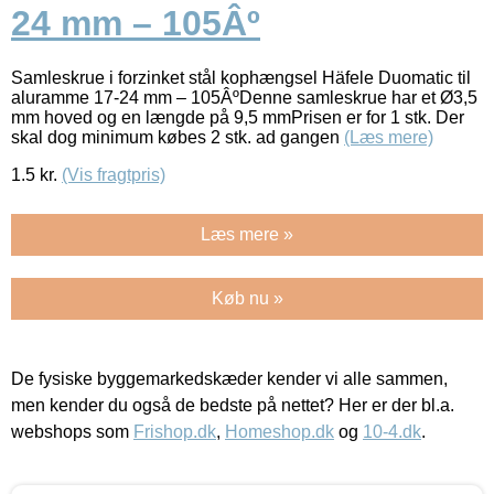
24 mm – 105Âº
Samleskrue i forzinket stål kophængsel Häfele Duomatic til
aluramme 17-24 mm – 105ÂºDenne samleskrue har et Ø3,5
mm hoved og en længde på 9,5 mmPrisen er for 1 stk. Der
skal dog minimum købes 2 stk. ad gangen
(Læs mere)
1.5
kr.
(Vis fragtpris)
Læs mere »
Køb nu »
De fysiske byggemarkedskæder kender vi alle sammen,
men kender du også de bedste på nettet? Her er der bl.a.
webshops som
Frishop.dk
,
Homeshop.dk
og
10-4.dk
.