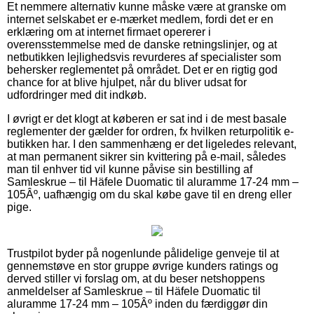
Et nemmere alternativ kunne måske være at granske om
internet selskabet er e-mærket medlem, fordi det er en
erklæring om at internet firmaet opererer i
overensstemmelse med de danske retningslinjer, og at
netbutikken lejlighedsvis revurderes af specialister som
behersker reglementet på området. Det er en rigtig god
chance for at blive hjulpet, når du bliver udsat for
udfordringer med dit indkøb.
I øvrigt er det klogt at køberen er sat ind i de mest basale
reglementer der gælder for ordren, fx hvilken returpolitik e-
butikken har. I den sammenhæng er det ligeledes relevant,
at man permanent sikrer sin kvittering på e-mail, således
man til enhver tid vil kunne påvise sin bestilling af
Samleskrue – til Häfele Duomatic til aluramme 17-24 mm –
105Âº, uafhængig om du skal købe gave til en dreng eller
pige.
Trustpilot byder på nogenlunde pålidelige genveje til at
gennemstøve en stor gruppe øvrige kunders ratings og
derved stiller vi forslag om, at du beser netshoppens
anmeldelser af Samleskrue – til Häfele Duomatic til
aluramme 17-24 mm – 105Âº inden du færdiggør din