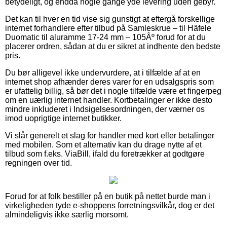
betydeligt, og endda nogle gange yde levering uden gebyr.
Det kan til hver en tid vise sig gunstigt at eftergå forskellige
internet forhandlere efter tilbud på Samleskrue – til Häfele
Duomatic til aluramme 17-24 mm – 105Âº forud for at du
placerer ordren, sådan at du er sikret at indhente den bedste
pris.
Du bør alligevel ikke undervurdere, at i tilfælde af at en
internet shop afhænder deres varer for en udsalgspris som
er ufattelig billig, så bør det i nogle tilfælde være et fingerpeg
om en uærlig internet handler. Kortbetalinger er ikke desto
mindre inkluderet i Indsigelsesordningen, der værner os
imod uoprigtige internet butikker.
Vi slår generelt et slag for handler med kort eller betalinger
med mobilen. Som et alternativ kan du drage nytte af et
tilbud som f.eks. ViaBill, ifald du foretrækker at godtgøre
regningen over tid.
Forud for at folk bestiller på en butik på nettet burde man i
virkeligheden tyde e-shoppens forretningsvilkår, dog er det
almindeligvis ikke særlig morsomt.