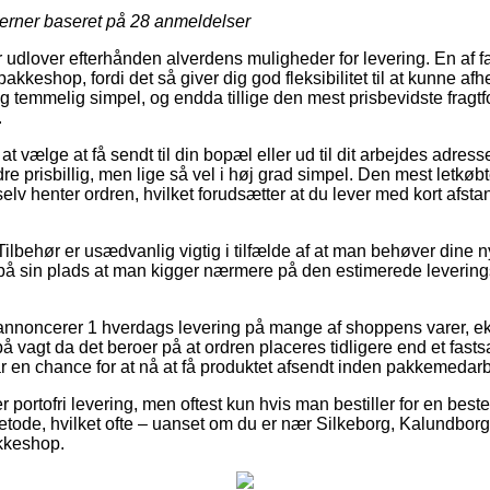
jerner baseret på
28
anmeldelser
 udlover efterhånden alverdens muligheder for levering. En af fav
akkeshop, fordi det så giver dig god fleksibilitet til at kunne afh
lig temmelig simpel, og endda tillige den mest prisbevidste fragt
.
 vælge at få sendt til din bopæl eller ud til dit arbejdes adres
re prisbillig, men lige så vel i høj grad simpel. Den mest letkøb
lv henter ordren, hvilket forudsætter at du lever med kort afstan
ilbehør er usædvanlig vigtig i tilfælde af at man behøver dine ny
 på sin plads at man kigger nærmere på den estimerede leverings
r annoncerer 1 hverdags levering på mange af shoppens varer, 
 vagt da det beroer på at ordren placeres tidligere end et fasts
ar en chance for at nå at få produktet afsendt inden pakkemedar
ortofri levering, men oftest kun hvis man bestiller for en best
metode, hvilket ofte – uanset om du er nær Silkeborg, Kalundborg 
akkeshop.