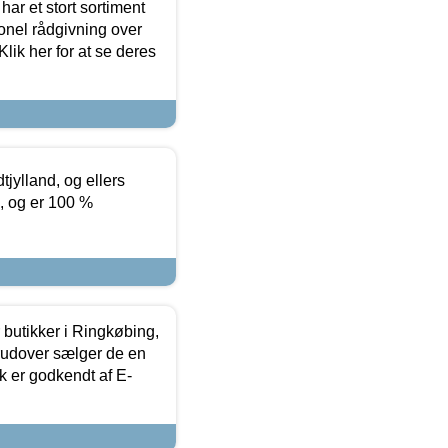
ar et stort sortiment
onel rådgivning over
ik her for at se deres
tjylland, og ellers
4, og er 100 %
butikker i Ringkøbing,
rudover sælger de en
k er godkendt af E-