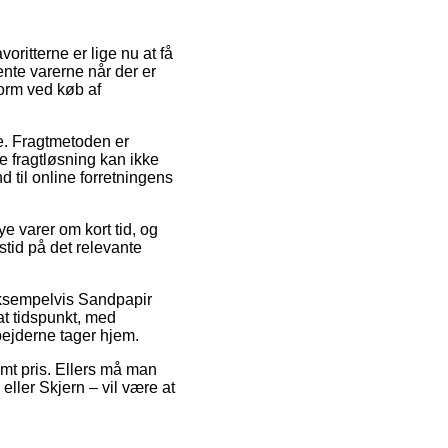
oritterne er lige nu at få
ente varerne når der er
form ved køb af
se. Fragtmetoden er
te fragtløsning kan ikke
d til online forretningens
e varer om kort tid, og
tid på det relevante
eksempelvis Sandpapir
at tidspunkt, med
bejderne tager hjem.
emt pris. Ellers må man
eller Skjern – vil være at