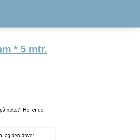
m * 5 mtr.
å nettet? Her er der
ia, og derudover