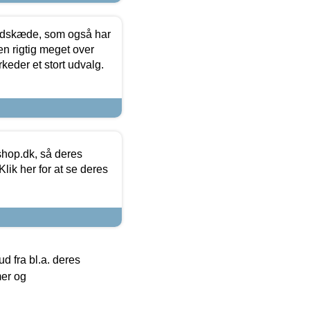
edskæde, som også har
en rigtig meget over
keder et stort udvalg.
hop.dk, så deres
lik her for at se deres
 fra bl.a. deres
mer og