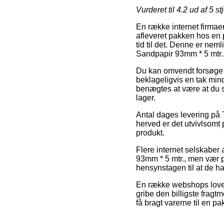
Vurderet til
4.2
ud af 5 st
En række internet firmaer
afleveret pakken hos en p
tid til det. Denne er nem
Sandpapir 93mm * 5 mtr.
Du kan omvendt forsøge at
beklageligvis en tak mind
benægtes at være at du se
lager.
Antal dages levering på T
herved er det utvivlsomt
produkt.
Flere internet selskabe
93mm * 5 mtr., men vær på
hensynstagen til at de h
En række webshops lover p
gribe den billigste fragt
få bragt varerne til en p