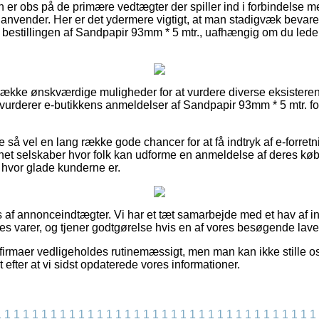
n er obs på de primære vedtægter der spiller ind i forbindelse 
 anvender. Her er det ydermere vigtigt, at man stadigvæk bevarer
estillingen af Sandpapir 93mm * 5 mtr., uafhængig om du leder e
n række ønskværdige muligheder for at vurdere diverse eksistere
u vurderer e-butikkens anmeldelser af Sandpapir 93mm * 5 mtr. fo
 så vel en lang række gode chancer for at få indtryk af e-forret
rnet selskaber hvor folk kan udforme en anmeldelse af deres kø
e hvor glade kunderne er.
 af annonceindtægter. Vi har et tæt samarbejde med et hav af in
es varer, og tjener godtgørelse hvis en af vores besøgende lave
irmaer vedligeholdes rutinemæssigt, men man kan ikke stille os 
t efter at vi sidst opdaterede vores informationer.
1
1
1
1
1
1
1
1
1
1
1
1
1
1
1
1
1
1
1
1
1
1
1
1
1
1
1
1
1
1
1
1
1
1
1