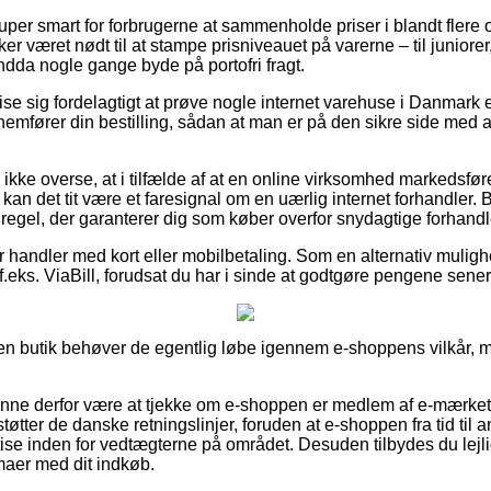
super smart for forbrugerne at sammenholde priser i blandt flere o
kker været nødt til at stampe prisniveauet på varerne – til juniore
endda nogle gange byde på portofri fragt.
se sig fordelagtigt at prøve nogle internet varehuse i Danmark 
emfører din bestilling, sådan at man er på den sikre side med at
kke overse, at i tilfælde af at en online virksomhed markedsføre
å kan det tit være et faresignal om en uærlig internet forhandler. 
 regel, der garanterer dig som køber overfor snydagtige forhandl
for handler med kort eller mobilbetaling. Som en alternativ muli
 f.eks. ViaBill, forudsat du har i sinde at godtgøre pengene sener
en butik behøver de egentlig løbe igennem e-shoppens vilkår, me
nne derfor være at tjekke om e-shoppen er medlem af e-mærket,
øtter de danske retningslinjer, foruden at e-shoppen fra tid til
ise inden for vedtægterne på området. Desuden tilbydes du lejli
maer med dit indkøb.