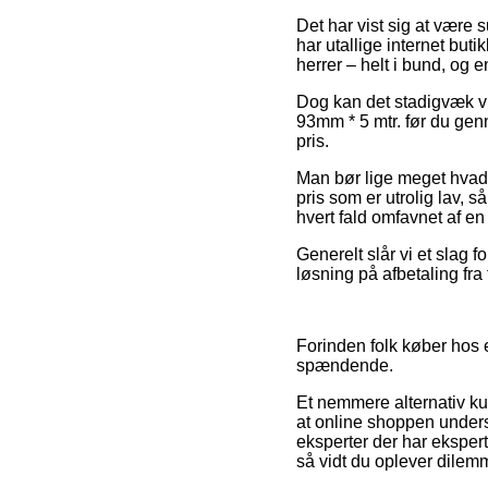
Det har vist sig at være 
har utallige internet buti
herrer – helt i bund, og 
Dog kan det stadigvæk vi
93mm * 5 mtr. før du genn
pris.
Man bør lige meget hvad i
pris som er utrolig lav, s
hvert fald omfavnet af en
Generelt slår vi et slag 
løsning på afbetaling fra
Forinden folk køber hos 
spændende.
Et nemmere alternativ ku
at online shoppen underst
eksperter der har ekspert
så vidt du oplever dilem