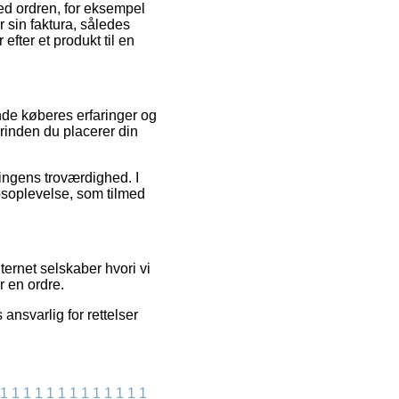
med ordren, for eksempel
 sin faktura, således
fter et produkt til en
nde køberes erfaringer og
rinden du placerer din
ningens troværdighed. I
bsoplevelse, som tilmed
ternet selskaber hvori vi
r en ordre.
ansvarlig for rettelser
1
1
1
1
1
1
1
1
1
1
1
1
1