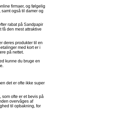
nline firmaer, og følgelig
r, samt også til damer og
efter rabat på Sandpapir
 få den mest attraktive
r deres produkter til en
Betalinger med kort er i
ere på nettet.
ghed kunne du bruge en
e.
n det er ofte ikke super
 som ofte er et bevis på
 anden overvåges af
ghed til opbakning, for