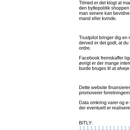
Tilmed er det klogt at ma
den byttepolitik shoppen
man senere kan bevidne b
mand eller kvinde.
Trustpilot bringer dig e
derved er det godt, at d
ordre.
Facebook fremskaffer lige
øvrigt er der mange inte
burde bruges til at afvej
Dette website finansieres
promoverer forretningern
Data omkring varer og e-f
der eventuelt er realisere
BITLY:
1
1
1
1
1
1
1
1
1
1
1
1
1