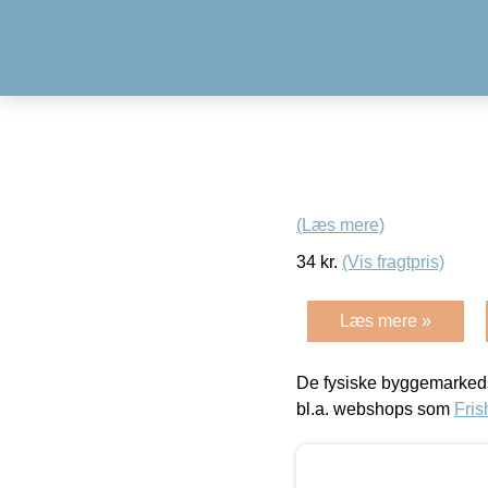
(Læs mere)
34
kr.
(Vis fragtpris)
Læs mere »
De fysiske byggemarkeds
bl.a. webshops som
Fris