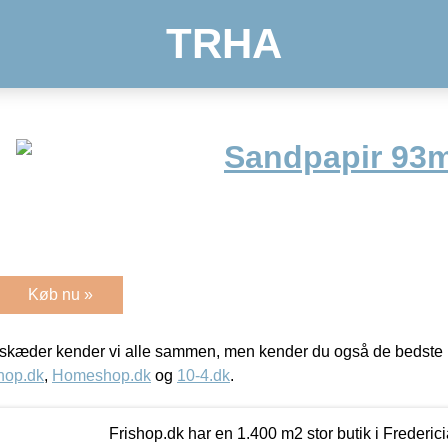
TRHA
Sandpapir 93m
Køb nu »
kæder kender vi alle sammen, men kender du også de bedste p
hop.dk
,
Homeshop.dk
og
10-4.dk
.
Frishop.dk har en 1.400 m2 stor butik i Frederic