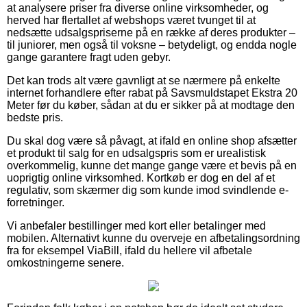
at analysere priser fra diverse online virksomheder, og
herved har flertallet af webshops været tvunget til at
nedsætte udsalgspriserne på en række af deres produkter –
til juniorer, men også til voksne – betydeligt, og endda nogle
gange garantere fragt uden gebyr.
Det kan trods alt være gavnligt at se nærmere på enkelte
internet forhandlere efter rabat på Savsmuldstapet Ekstra 20
Meter før du køber, sådan at du er sikker på at modtage den
bedste pris.
Du skal dog være så påvagt, at ifald en online shop afsætter
et produkt til salg for en udsalgspris som er urealistisk
overkommelig, kunne det mange gange være et bevis på en
uoprigtig online virksomhed. Kortkøb er dog en del af et
regulativ, som skærmer dig som kunde imod svindlende e-
forretninger.
Vi anbefaler bestillinger med kort eller betalinger med
mobilen. Alternativt kunne du overveje en afbetalingsordning
fra for eksempel ViaBill, ifald du hellere vil afbetale
omkostningerne senere.