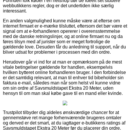
Forinden folk køber i en netshop bør de ideelt set studere
webbutikkens regler, dog er det undertiden ikke særlig
interessant.
En anden valgmulighed kunne måske være at efterse om
internet firmaet er e-mærke tilsluttet, eftersom det bør være et
signal om at e-forhandleren opererer i overensstemmelse
med de danske retningslinjer, og at online firmaet nu og da
føres tilsyn med af jurister som er meget fortrolige de
gældende love. Desuden får du anledning til support, når du
bliver udsat for problemer i processen med din ordre.
Herudover går vi ind for at man er opmærksom på de mest
vitale betingelser gældende for handlen, eksempelvis
hvilken bytteret online forhandleren bruger. I den forbindelse
er det samtidig relevant, at man til enhver tid bibeholder sin
faktura e-mail, således man når som helst vil kunne vidne
om sin ordre af Savsmuldstapet Ekstra 20 Meter, uden
hensyn til om man skal købe gave til en mand eller kvinde.
Trustpilot tilbyder dig aldeles ønskværdige chancer for at
gennemstøve ret mange forhenværende brugeres omtaler
og derved er det smart, at du iagttager e-butikkens ratings af
Savsmuldstapet Ekstra 20 Meter før du placerer din ordre.