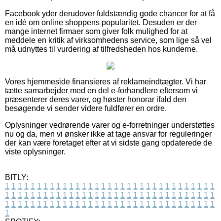
Facebook yder derudover fuldstændig gode chancer for at få
en idé om online shoppens popularitet. Desuden er der
mange internet firmaer som giver folk mulighed for at
meddele en kritik af virksomhedens service, som lige så vel
må udnyttes til vurdering af tilfredsheden hos kunderne.
Vores hjemmeside finansieres af reklameindtægter. Vi har
tætte samarbejder med en del e-forhandlere eftersom vi
præsenterer deres varer, og høster honorar ifald den
besøgende vi sender videre fuldfører en ordre.
Oplysninger vedrørende varer og e-forretninger understøttes
nu og da, men vi ønsker ikke at tage ansvar for reguleringer
der kan være foretaget efter at vi sidste gang opdaterede de
viste oplysninger.
BITLY:
1
1
1
1
1
1
1
1
1
1
1
1
1
1
1
1
1
1
1
1
1
1
1
1
1
1
1
1
1
1
1
1
1
1
1
1
1
1
1
1
1
1
1
1
1
1
1
1
1
1
1
1
1
1
1
1
1
1
1
1
1
1
1
1
1
1
1
1
1
1
1
1
1
1
1
1
1
1
1
1
1
1
1
1
1
1
1
1
1
1
1
1
1
1
1
1
1
1
1
1