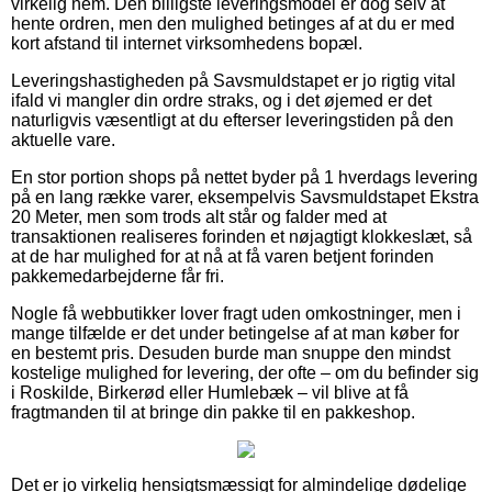
virkelig nem. Den billigste leveringsmodel er dog selv at
hente ordren, men den mulighed betinges af at du er med
kort afstand til internet virksomhedens bopæl.
Leveringshastigheden på Savsmuldstapet er jo rigtig vital
ifald vi mangler din ordre straks, og i det øjemed er det
naturligvis væsentligt at du efterser leveringstiden på den
aktuelle vare.
En stor portion shops på nettet byder på 1 hverdags levering
på en lang række varer, eksempelvis Savsmuldstapet Ekstra
20 Meter, men som trods alt står og falder med at
transaktionen realiseres forinden et nøjagtigt klokkeslæt, så
at de har mulighed for at nå at få varen betjent forinden
pakkemedarbejderne får fri.
Nogle få webbutikker lover fragt uden omkostninger, men i
mange tilfælde er det under betingelse af at man køber for
en bestemt pris. Desuden burde man snuppe den mindst
kostelige mulighed for levering, der ofte – om du befinder sig
i Roskilde, Birkerød eller Humlebæk – vil blive at få
fragtmanden til at bringe din pakke til en pakkeshop.
Det er jo virkelig hensigtsmæssigt for almindelige dødelige