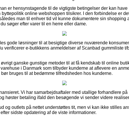
at man er hensynstagende til de vigtigste betingelser der kan hav
yttepolitik online webshoppen tilsikrer. I den forbindelse er det
a, således man til enhver tid vil kunne dokumentere sin shopping
du søger efter varer til en herre eller dame.
eles gode løsninger til at besigtige diverse nuværende konsume
 du verificerer e-butikkens anmeldelser af Scanbad gummiliste t/
øvrigt ganske gunstige metoder til at få kendskab til online but
 varehuse i Danmark som tilbyder kunderne at aflevere en anm
e bør bruges til at bedømme tilfredsheden hos kunderne.
ansieret. Vi har samarbejdsaftaler med utallige forhandlere på 
og høster betaling ifald den besøgende vi sender videre realiser
 og outlets på nettet understøttes tit, men vi kan ikke stilles ans
 efter sidste opdatering af de viste informationer.