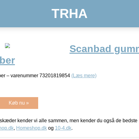
TRHA
Scanbad gumm
ber
raber – varenummer 73201819854
(Læs mere)
Køb nu »
kæder kender vi alle sammen, men kender du også de bedste p
hop.dk
,
Homeshop.dk
og
10-4.dk
.