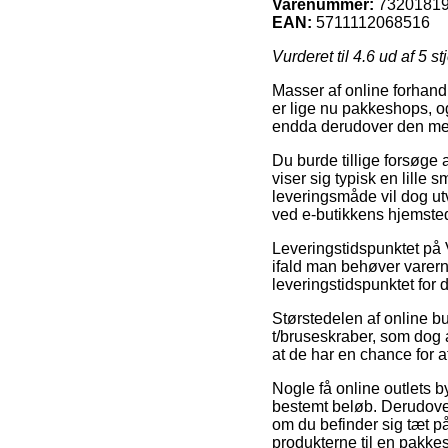
Varenummer:
7320181
EAN:
5711112068516
Vurderet til
4.6
ud af 5 st
Masser af online forhandl
er lige nu pakkeshops, og 
endda derudover den mes
Du burde tillige forsøge a
viser sig typisk en lille
leveringsmåde vil dog utv
ved e-butikkens hjemste
Leveringstidspunktet p
ifald man behøver varern
leveringstidspunktet for 
Størstedelen af online 
t/bruseskraber, som dog 
at de har en chance for a
Nogle få online outlets b
bestemt beløb. Derudove
om du befinder sig tæt på
produkterne til en pakke