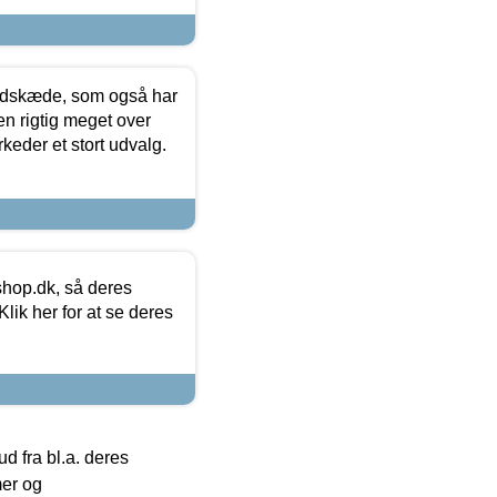
edskæde, som også har
en rigtig meget over
keder et stort udvalg.
hop.dk, så deres
lik her for at se deres
 fra bl.a. deres
mer og