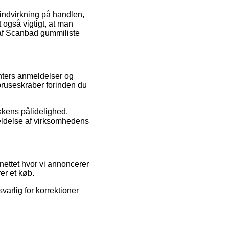
e indvirkning på handlen,
 også vigtigt, at man
 af Scanbad gummiliste
nters anmeldelser og
bruseskraber forinden du
ikkens pålidelighed.
eldelse af virksomhedens
nettet hvor vi annoncerer
er et køb.
varlig for korrektioner