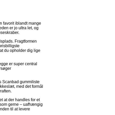
En favorit iblandt mange
den er jo ultra let, og
useskraber.
ejdsplads. Fragtformen
risbilligste
at du opholder dig lige
ge er super central
rsøger
is Scanbad gummiliste
okkeslæt, med det formål
raften.
t at der handles for et
 som gerne – uafhængig
nden til at levere