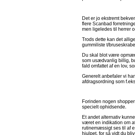
Det er jo ekstremt bekve
flere Scanbad forretninge
men ligeledes til herrer
Trods dette kan det allig
gummiliste t/bruseskraber 
Du skal blot være opmærks
som usædvanlig billig, bu
fald omfattet af en lov, 
Generelt anbefaler vi ha
afdragsordning som f.eks. 
Forinden nogen shopper i
specielt ophidsende.
Et andet alternativ kunn
været en indikation om at
rutinemæssigt ses til af
hjulpet, for så vidt du bl