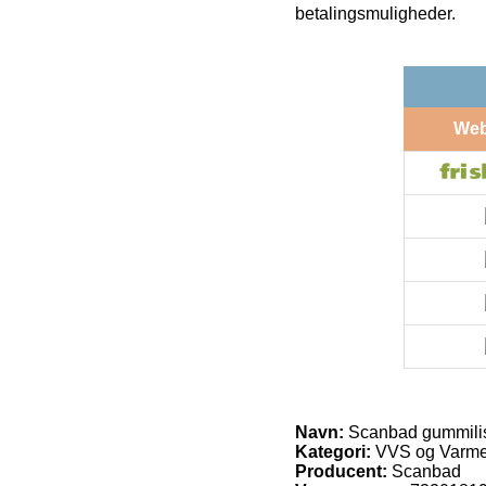
betalingsmuligheder.
We
Navn:
Scanbad gummilist
Kategori:
VVS og Varme
Producent:
Scanbad