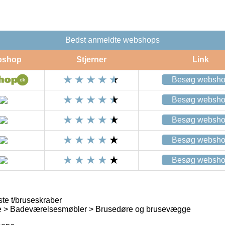
Bedst anmeldte webshops
bshop
Stjerner
Link
Besøg websh
Besøg websh
Besøg websh
Besøg websh
Besøg websh
e t/bruseskraber
 > Badeværelsesmøbler > Brusedøre og brusevægge