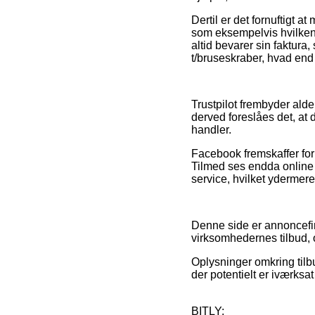
Dertil er det fornuftigt 
som eksempelvis hvilken b
altid bevarer sin faktur
t/bruseskraber, hvad end 
Trustpilot frembyder ald
derved foreslåes det, at
handler.
Facebook fremskaffer for 
Tilmed ses endda online
service, hvilket ydermer
Denne side er annoncefin
virksomhedernes tilbud, 
Oplysninger omkring tilbud
der potentielt er iværksat
BITLY: