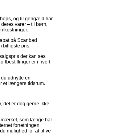
hops, og til gengæld har
deres varer – til børn,
omkostninger.
r rabat på Scanbad
billigste pris.
dsalgspris der kan ses
tbestillinger er i hvert
 du udnytte en
er et længere tidsrum.
 det er dog gerne ikke
 e-mærket, som længe har
ternet forretningen
du mulighed for at blive