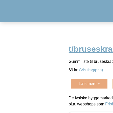
t/bruseskra
Gummiliste til brusesk
69
kr.
(Vis fragtpris)
Læs mere »
De fysiske byggemarkeds
bl.a. webshops som
Fris