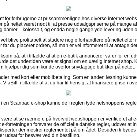
mt for forbrugerne at prissammenligne hos diverse internet webs
r på nettet været nødt til at presse udsalgspriserne på mange af 
 og damer – kolossalt, og endda nogle gange yde levering uden 
evel blive profitabelt at studere nogle forhandlere på nettet efte
før du placerer ordren, så man er velinformeret til at antage den 
om på, at i tilfælde af at en e-butik annoncerer varer for en u
rde det undertiden være et signal om en uærlig internet shop. Kor
som hjælper dig som kunde overfor snydagtige butikker på nettet.
ndler med kort eller mobilbetaling. Som en anden løsning kunne
ViaBill, i tilfælde af at du har til hensigt at finansiere prisen ov
 en Scanbad e-shop kunne de i reglen tyde netshoppens regler,
e være at se nærmere på hvorvidt webshoppen er verificeret af
 e-forretningen forsvarer de officielle danske regler, udover at in
 eksperter der mestrer reglementet på området. Desuden tilbydes 
iver udsat for besvær ved din bestilling.