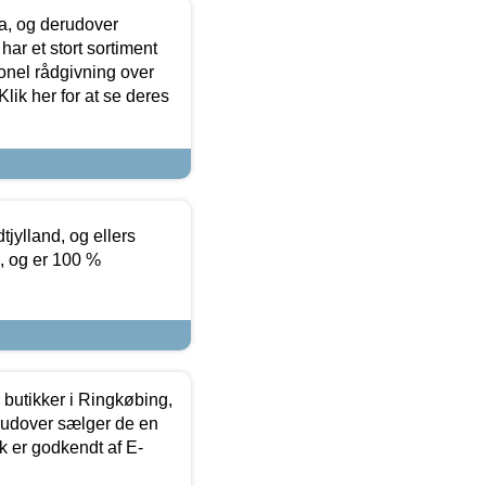
ia, og derudover
ar et stort sortiment
onel rådgivning over
ik her for at se deres
tjylland, og ellers
4, og er 100 %
butikker i Ringkøbing,
rudover sælger de en
k er godkendt af E-