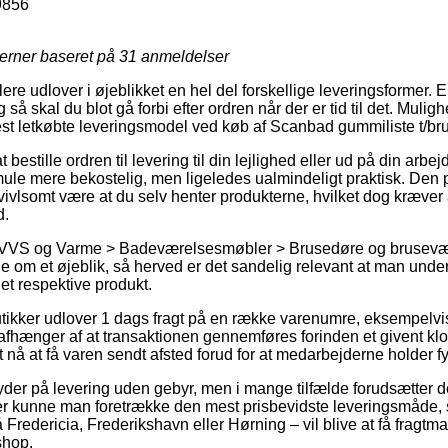
9856
jerner baseret på
31
anmeldelser
ere udlover i øjeblikket en hel del forskellige leveringsformer. 
så skal du blot gå forbi efter ordren når der er tid til det. Mulighe
t letkøbte leveringsmodel ved køb af Scanbad gummiliste t/br
t bestille ordren til levering til din lejlighed eller ud på din arb
 smule mere bekostelig, men ligeledes ualmindeligt praktisk. Den p
ivlsomt være at du selv henter produkterne, hvilket dog kræver 
d.
å VVS og Varme > Badeværelsesmøbler > Brusedøre og brusevæg
e om et øjeblik, så herved er det sandelig relevant at man unde
det respektive produkt.
butikker udlover 1 dags fragt på en række varenumre, eksempelv
afhænger af at transaktionen gennemføres forinden et givent kl
t nå at få varen sendt afsted forud for at medarbejderne holder fy
yder på levering uden gebyr, men i mange tilfælde forudsætter de
r kunne man foretrække den mest prisbevidste leveringsmåde,
 Fredericia, Frederikshavn eller Hørning – vil blive at få fragtma
shop.