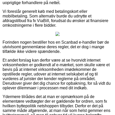
uoprigtige forhandlere på nettet.
Vi foreslår generelt køb med betalingskort eller
mobilbetaling. Som alternativ burde du udnytte et
afdragstilbud fra fx ViaBill, forudsat du ønsker at finansiere
omkostningerne i flere bidder.
Forinden nogen bestiller hos en Scanbad e-handler bør de
utvivlsomt gennemlæse deres regler, det er dog i mange
tilfælde ikke videre spændende.
Et andet forslag kan derfor være at se hvorvidt internet
virksomheden er godkendt af e-mærket, som skulle være et
bevis på at internet virksomheden imødekommer de
opstillede regler, udover at internet selskabet af og til
vurderes af jurister der kender reglerne på området.
Derudover giver det dig chance for opbakning, for så vidt du
oplever dilemmaer i processen med dit indkøb.
Ydermere tilrådes det at man er opmærksom på de
elementære vedtægter der er gældende for ordren, som fx
hvilken byttepolitik netshoppen tilbyder. Derfor er det på
samme måde afgørende, at man når som helst gemmer ens