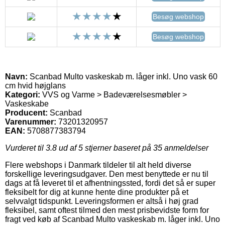
Besøg webshop
Besøg webshop
Navn:
Scanbad Multo vaskeskab m. låger inkl. Uno vask 60
cm hvid højglans
Kategori:
VVS og Varme > Badeværelsesmøbler >
Vaskeskabe
Producent:
Scanbad
Varenummer:
73201320957
EAN:
5708877383794
Vurderet til
3.8
ud af 5 stjerner baseret på
35
anmeldelser
Flere webshops i Danmark tildeler til alt held diverse
forskellige leveringsudgaver. Den mest benyttede er nu til
dags at få leveret til et afhentningssted, fordi det så er super
fleksibelt for dig at kunne hente dine produkter på et
selvvalgt tidspunkt. Leveringsformen er altså i høj grad
fleksibel, samt oftest tilmed den mest prisbevidste form for
fragt ved køb af Scanbad Multo vaskeskab m. låger inkl. Uno