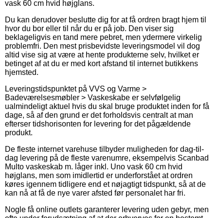
vask 60 cm hvid højglans.
Du kan derudover beslutte dig for at få ordren bragt hjem til
hvor du bor eller til når du er på job. Den viser sig
beklageligvis en tand mere pebret, men ydermere virkelig
problemfri. Den mest prisbevidste leveringsmodel vil dog
altid vise sig at være at hente produkterne selv, hvilket er
betinget af at du er med kort afstand til internet butikkens
hjemsted.
Leveringstidspunktet på VVS og Varme >
Badeværelsesmøbler > Vaskeskabe er selvfølgelig
ualmindeligt aktuel hvis du skal bruge produktet inden for få
dage, så af den grund er det forholdsvis centralt at man
efterser tidshorisonten for levering for det pågældende
produkt.
De fleste internet varehuse tilbyder muligheden for dag-til-
dag levering på de fleste varenumre, eksempelvis Scanbad
Multo vaskeskab m. låger inkl. Uno vask 60 cm hvid
højglans, men som imidlertid er underforstået at ordren
køres igennem tidligere end et nøjagtigt tidspunkt, så at de
kan nå at få de nye varer afsted før personalet har fri.
Nogle få online outlets garanterer levering uden gebyr, men