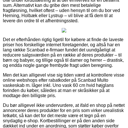
ofte under forudsætning af at der erhverves for en bestemt
sum. Alternativt kan du gribe den mest betalelige
fragtløsning, hvilket oftest – uden hensyn til om du bor ved
Herning, Holbæk eller Lystrup – vil blive at få dem til at
levere din ordre til et afhentningssted.
Det er efterhånden rigtig ligetil for købere at finde de laveste
priser hos forskellige internet foretagender, og altså har en
lang række Scanbad e-firmaer fundet det uundgåeligt at
reducere salgsværdien på en række af deres produkter – til
børn og babyer, og tillige også til damer og herrer – drastisk,
og endda nogle gange frembyde fragt uden beregning.
Men det kan alligevel vise sig tiden værd at kontrollere visse
online webshops efter rabatkoder på Scanbad Multo
vaskeskab m. låger inkl. Uno vask 60 cm hvid højglans
forinden du køber, således at man er skråsikker på at
modtage den billigste pris.
Du bør alligevel ikke undervurdere, at ifald en shop på nettet
annoncerer deres produkter for en pris som virker urealistisk
letkøbt, så kan det for det meste være et tegn på en
snydagtig e-shop. Kortbestillinger er på den anden side
dækket ind under en anordning, som støtter køber overfor