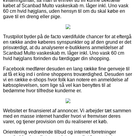
kvitteringsmail, så man til enhver tid vil kunne bekræfte
købet af Scanbad Multo vaskeskab m. låger inkl. Uno vask
60 cm hvid højglans, uden hensyn til om du skal købe en
gave til en dreng eller pige.
Trustpilot byder på de facto værdifulde chancer for at eftergå
en række andre køberes synspunkter og af den grund er det
prisværdigt, at du analyserer e-butikkens anmeldelser af
Scanbad Multo vaskeskab m. låger inkl. Uno vask 60 cm
hvid højglans forinden du færdiggør din shopping.
Facebook medfører desuden en lang række fine genveje til
at få et kig ind i online shoppens troværdighed. Desuden ser
vi en række e-shops hvor folk kan notere en anmeldelse af
købsoplevelsen, som lige så vel kan benyttes til at
bedømme hvor tilfredse kunderne er.
Websitet er finansieret af annoncer. Vi arbejder tæt sammen
med en masse internet handler hvori vi fremviser deres
varer, og tjener provision om du realiserer et køb.
Orientering vedrørende tilbud og internet forretninger