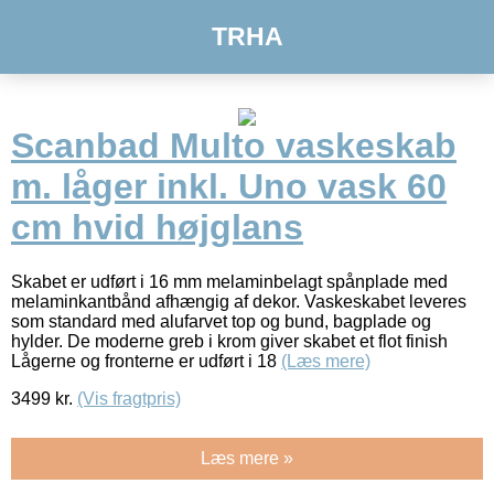
TRHA
Scanbad Multo vaskeskab
m. låger inkl. Uno vask 60
cm hvid højglans
Skabet er udført i 16 mm melaminbelagt spånplade med
melaminkantbånd afhængig af dekor. Vaskeskabet leveres
som standard med alufarvet top og bund, bagplade og
hylder. De moderne greb i krom giver skabet et flot finish
Lågerne og fronterne er udført i 18
(Læs mere)
3499
kr.
(Vis fragtpris)
Læs mere »