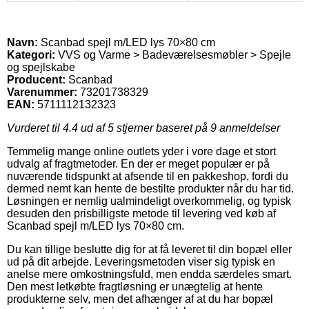
Navn:
Scanbad spejl m/LED lys 70×80 cm
Kategori:
VVS og Varme > Badeværelsesmøbler > Spejle
og spejlskabe
Producent:
Scanbad
Varenummer:
73201738329
EAN:
5711112132323
Vurderet til
4.4
ud af 5 stjerner baseret på
9
anmeldelser
Temmelig mange online outlets yder i vore dage et stort
udvalg af fragtmetoder. En der er meget populær er på
nuværende tidspunkt at afsende til en pakkeshop, fordi du
dermed nemt kan hente de bestilte produkter når du har tid.
Løsningen er nemlig ualmindeligt overkommelig, og typisk
desuden den prisbilligste metode til levering ved køb af
Scanbad spejl m/LED lys 70×80 cm.
Du kan tillige beslutte dig for at få leveret til din bopæl eller
ud på dit arbejde. Leveringsmetoden viser sig typisk en
anelse mere omkostningsfuld, men endda særdeles smart.
Den mest letkøbte fragtløsning er unægtelig at hente
produkterne selv, men det afhænger af at du har bopæl