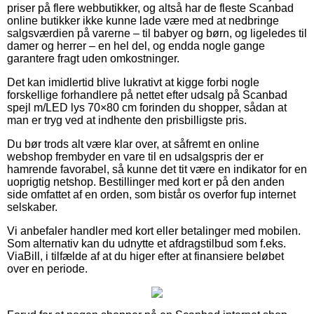
priser på flere webbutikker, og altså har de fleste Scanbad
online butikker ikke kunne lade være med at nedbringe
salgsværdien på varerne – til babyer og børn, og ligeledes til
damer og herrer – en hel del, og endda nogle gange
garantere fragt uden omkostninger.
Det kan imidlertid blive lukrativt at kigge forbi nogle
forskellige forhandlere på nettet efter udsalg på Scanbad
spejl m/LED lys 70×80 cm forinden du shopper, sådan at
man er tryg ved at indhente den prisbilligste pris.
Du bør trods alt være klar over, at såfremt en online
webshop frembyder en vare til en udsalgspris der er
hamrende favorabel, så kunne det tit være en indikator for en
uoprigtig netshop. Bestillinger med kort er på den anden
side omfattet af en orden, som bistår os overfor fup internet
selskaber.
Vi anbefaler handler med kort eller betalinger med mobilen.
Som alternativ kan du udnytte et afdragstilbud som f.eks.
ViaBill, i tilfælde af at du higer efter at finansiere beløbet
over en periode.