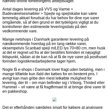
nærved online forretningens arbejdslager.
Antal dages levering på VVS og Varme >
Badeværelsesmøbler > Spejle og spejlskabe kan være
temmelig aktuel forudsat du har behov for dine nye varer
omgående, så af den grund er det tydeligvis vigtigt at du
kontrollerer den estimerede leveringsdato på den
vedkommende vare.
Mange netshops i Danmark garanterer levering på
næstkommende hverdag på en lang række varer,
eksempelvis Scanbad spejl m/LED lys 70×80 cm, men husk
at det er regnet ud fra at der bestilles forinden et nøjagtigt
tidspunkt, sådan at de kan nå at få de nye varer på posthuset
forinden logistikmedarbejderne tager hjem.
Nogle få e-shops i Danmark lover fragt uden betaling, men i
mange tilfælde kun ifald der købes for en bestemt pris. I
øvrigt kan man gribe den mest letkøbte mulighed for
levering, der tit – om man befinder sig i Viborg, Thisted eller
Hammel – vil være at få fragtfirmaet til at bringe dine varer til
en pakkeshop.
Det er efterhånden særdeles smart for købere at analysere