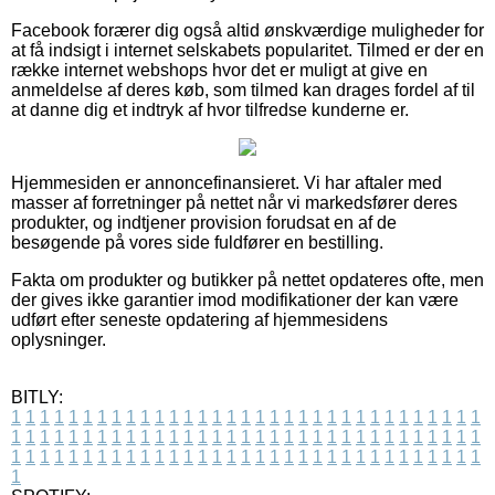
Facebook forærer dig også altid ønskværdige muligheder for
at få indsigt i internet selskabets popularitet. Tilmed er der en
række internet webshops hvor det er muligt at give en
anmeldelse af deres køb, som tilmed kan drages fordel af til
at danne dig et indtryk af hvor tilfredse kunderne er.
Hjemmesiden er annoncefinansieret. Vi har aftaler med
masser af forretninger på nettet når vi markedsfører deres
produkter, og indtjener provision forudsat en af de
besøgende på vores side fuldfører en bestilling.
Fakta om produkter og butikker på nettet opdateres ofte, men
der gives ikke garantier imod modifikationer der kan være
udført efter seneste opdatering af hjemmesidens
oplysninger.
BITLY:
1
1
1
1
1
1
1
1
1
1
1
1
1
1
1
1
1
1
1
1
1
1
1
1
1
1
1
1
1
1
1
1
1
1
1
1
1
1
1
1
1
1
1
1
1
1
1
1
1
1
1
1
1
1
1
1
1
1
1
1
1
1
1
1
1
1
1
1
1
1
1
1
1
1
1
1
1
1
1
1
1
1
1
1
1
1
1
1
1
1
1
1
1
1
1
1
1
1
1
1