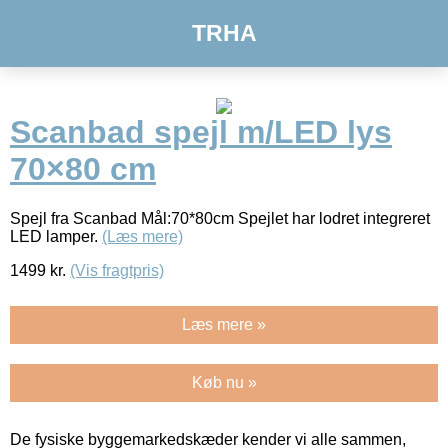
TRHA
Scanbad spejl m/LED lys
70×80 cm
Spejl fra Scanbad Mål:70*80cm Spejlet har lodret integreret
LED lamper.
(Læs mere)
1499
kr.
(Vis fragtpris)
Læs mere »
Køb nu »
De fysiske byggemarkedskæder kender vi alle sammen,