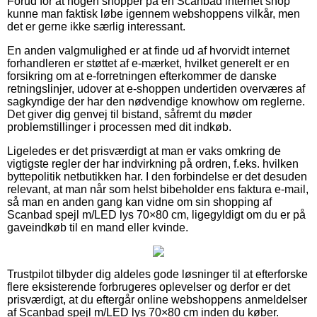
Forud for at nogen shopper på en Scanbad internet shop
kunne man faktisk løbe igennem webshoppens vilkår, men
det er gerne ikke særlig interessant.
En anden valgmulighed er at finde ud af hvorvidt internet
forhandleren er støttet af e-mærket, hvilket generelt er en
forsikring om at e-forretningen efterkommer de danske
retningslinjer, udover at e-shoppen undertiden overværes af
sagkyndige der har den nødvendige knowhow om reglerne.
Det giver dig genvej til bistand, såfremt du møder
problemstillinger i processen med dit indkøb.
Ligeledes er det prisværdigt at man er vaks omkring de
vigtigste regler der har indvirkning på ordren, f.eks. hvilken
byttepolitik netbutikken har. I den forbindelse er det desuden
relevant, at man når som helst bibeholder ens faktura e-mail,
så man en anden gang kan vidne om sin shopping af
Scanbad spejl m/LED lys 70×80 cm, ligegyldigt om du er på
gaveindkøb til en mand eller kvinde.
Trustpilot tilbyder dig aldeles gode løsninger til at efterforske
flere eksisterende forbrugeres oplevelser og derfor er det
prisværdigt, at du eftergår online webshoppens anmeldelser
af Scanbad spejl m/LED lys 70×80 cm inden du køber.