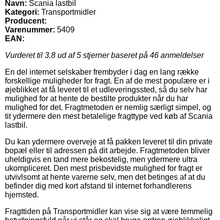
Navn:
Scania lastbil
Kategori:
Transportmidler
Producent:
Varenummer:
5409
EAN:
Vurderet til
3.8
ud af 5 stjerner baseret på
46
anmeldelser
En del internet selskaber frembyder i dag en lang række
forskellige muligheder for fragt. En af de mest populære er i
øjeblikket at få leveret til et udleveringssted, så du selv har
mulighed for at hente de bestilte produkter når du har
mulighed for det. Fragtmetoden er nemlig særligt simpel, og
tit ydermere den mest betalelige fragttype ved køb af Scania
lastbil.
Du kan ydermere overveje at få pakken leveret til din private
bopæl eller til adressen på dit arbejde. Fragtmetoden bliver
uheldigvis en tand mere bekostelig, men ydermere ultra
ukompliceret. Den mest prisbevidste mulighed for fragt er
utvivlsomt at hente varerne selv, men det betinges af at du
befinder dig med kort afstand til internet forhandlerens
hjemsted.
Fragttiden på Transportmidler kan vise sig at være temmelig