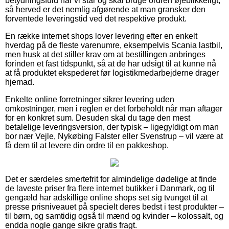
betydningsfuld når vi står og skal bruge ordren øjeblikkeligt,
så herved er det nemlig afgørende at man gransker den
forventede leveringstid ved det respektive produkt.
En række internet shops lover levering efter en enkelt
hverdag på de fleste varenumre, eksempelvis Scania lastbil,
men husk at det stiller krav om at bestillingen anbringes
forinden et fast tidspunkt, så at de har udsigt til at kunne nå
at få produktet ekspederet før logistikmedarbejderne drager
hjemad.
Enkelte online forretninger sikrer levering uden
omkostninger, men i reglen er det forbeholdt når man aftager
for en konkret sum. Desuden skal du tage den mest
betalelige leveringsversion, der typisk – ligegyldigt om man
bor nær Vejle, Nykøbing Falster eller Svenstrup – vil være at
få dem til at levere din ordre til en pakkeshop.
Det er særdeles smertefrit for almindelige dødelige at finde
de laveste priser fra flere internet butikker i Danmark, og til
gengæld har adskillige online shops set sig tvunget til at
presse prisniveauet på specielt deres bedst i test produkter –
til børn, og samtidig også til mænd og kvinder – kolossalt, og
endda nogle gange sikre gratis fragt.