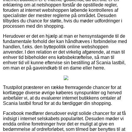
erklæring om at netshoppen forstår de opstillede regler,
foruden at internet webshoppen løbende kontrolleres af
specialister der mestrer reglerne på området. Desuden
tilbydes du chance for støtte, hvis du møder udfordringer i
processen med din shopping.
Herudover er det en hjælp at man er hensynstagende til de
fundamentale forhold der kan håndhæves i forbindelse med
handlen, f.eks. den byttepolitik online webshoppen
anvender. I den relation er det virkelig afgørende, at man til
enhver tid bibeholder ens købsbekræftelse, så man til
enhver tid vil kunne eftervise sin bestilling af Scania lastbil,
om man er på gaveindkøb til en dame eller herre.
Trustpilot præsterer en række fremragende chancer for at
kortlægge diverse øvrige køberes synspunkter og herved
anbefaler vi, at du evaluerer internet butikkens omtaler af
Scania lastbil forud for at du færdiggør din shopping.
Facebook medfører derudover evigt solide chancer for at få
indsigt i internet selskabets popularitet. Desuden møder vi
endda online forretninger hvor det er muligt at give en
bedømmelse af ordreforløbet, som tilmed bør benyttes til at