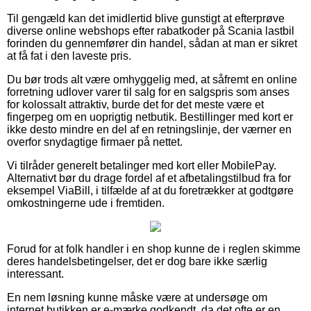
Til gengæld kan det imidlertid blive gunstigt at efterprøve
diverse online webshops efter rabatkoder på Scania lastbil
forinden du gennemfører din handel, sådan at man er sikret
at få fat i den laveste pris.
Du bør trods alt være omhyggelig med, at såfremt en online
forretning udlover varer til salg for en salgspris som anses
for kolossalt attraktiv, burde det for det meste være et
fingerpeg om en uoprigtig netbutik. Bestillinger med kort er
ikke desto mindre en del af en retningslinje, der værner en
overfor snydagtige firmaer på nettet.
Vi tilråder generelt betalinger med kort eller MobilePay.
Alternativt bør du drage fordel af et afbetalingstilbud fra for
eksempel ViaBill, i tilfælde af at du foretrækker at godtgøre
omkostningerne ude i fremtiden.
Forud for at folk handler i en shop kunne de i reglen skimme
deres handelsbetingelser, det er dog bare ikke særlig
interessant.
En nem løsning kunne måske være at undersøge om
internet butikken er e-mærke godkendt, da det ofte er en