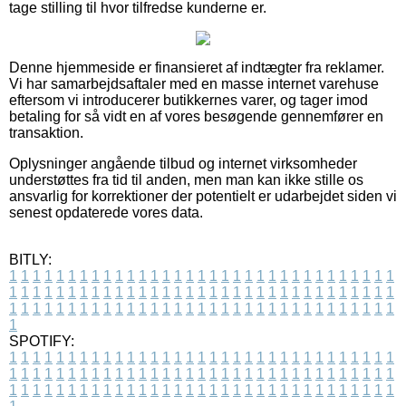
tage stilling til hvor tilfredse kunderne er.
Denne hjemmeside er finansieret af indtægter fra reklamer.
Vi har samarbejdsaftaler med en masse internet varehuse
eftersom vi introducerer butikkernes varer, og tager imod
betaling for så vidt en af vores besøgende gennemfører en
transaktion.
Oplysninger angående tilbud og internet virksomheder
understøttes fra tid til anden, men man kan ikke stille os
ansvarlig for korrektioner der potentielt er udarbejdet siden vi
senest opdaterede vores data.
BITLY:
1
1
1
1
1
1
1
1
1
1
1
1
1
1
1
1
1
1
1
1
1
1
1
1
1
1
1
1
1
1
1
1
1
1
1
1
1
1
1
1
1
1
1
1
1
1
1
1
1
1
1
1
1
1
1
1
1
1
1
1
1
1
1
1
1
1
1
1
1
1
1
1
1
1
1
1
1
1
1
1
1
1
1
1
1
1
1
1
1
1
1
1
1
1
1
1
1
1
1
1
SPOTIFY:
1
1
1
1
1
1
1
1
1
1
1
1
1
1
1
1
1
1
1
1
1
1
1
1
1
1
1
1
1
1
1
1
1
1
1
1
1
1
1
1
1
1
1
1
1
1
1
1
1
1
1
1
1
1
1
1
1
1
1
1
1
1
1
1
1
1
1
1
1
1
1
1
1
1
1
1
1
1
1
1
1
1
1
1
1
1
1
1
1
1
1
1
1
1
1
1
1
1
1