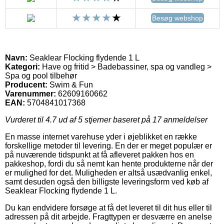
Besøg webshop
Navn:
Seaklear Flocking flydende 1 L
Kategori:
Have og fritid > Badebassiner, spa og vandleg >
Spa og pool tilbehør
Producent:
Swim & Fun
Varenummer:
62609160662
EAN:
5704841017368
Vurderet til
4.7
ud af 5 stjerner baseret på
17
anmeldelser
En masse internet varehuse yder i øjeblikket en række
forskellige metoder til levering. En der er meget populær er
på nuværende tidspunkt at få afleveret pakken hos en
pakkeshop, fordi du så nemt kan hente produkterne når der
er mulighed for det. Muligheden er altså usædvanlig enkel,
samt desuden også den billigste leveringsform ved køb af
Seaklear Flocking flydende 1 L.
Du kan endvidere forsøge at få det leveret til dit hus eller til
adressen på dit arbejde. Fragttypen er desværre en anelse