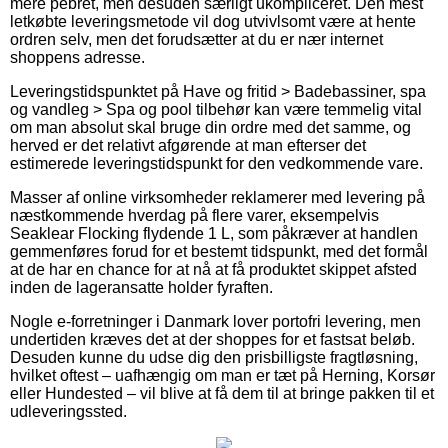
mere pebret, men desuden særligt ukompliceret. Den mest
letkøbte leveringsmetode vil dog utvivlsomt være at hente
ordren selv, men det forudsætter at du er nær internet
shoppens adresse.
Leveringstidspunktet på Have og fritid > Badebassiner, spa
og vandleg > Spa og pool tilbehør kan være temmelig vital
om man absolut skal bruge din ordre med det samme, og
herved er det relativt afgørende at man efterser det
estimerede leveringstidspunkt for den vedkommende vare.
Masser af online virksomheder reklamerer med levering på
næstkommende hverdag på flere varer, eksempelvis
Seaklear Flocking flydende 1 L, som påkræver at handlen
gemmenføres forud for et bestemt tidspunkt, med det formål
at de har en chance for at nå at få produktet skippet afsted
inden de lageransatte holder fyraften.
Nogle e-forretninger i Danmark lover portofri levering, men
undertiden kræves det at der shoppes for et fastsat beløb.
Desuden kunne du udse dig den prisbilligste fragtløsning,
hvilket oftest – uafhængig om man er tæt på Herning, Korsør
eller Hundested – vil blive at få dem til at bringe pakken til et
udleveringssted.