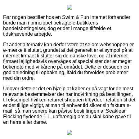
Før nogen bestiller hos en Swim & Fun internet forhandler
burde man i princippet betragte e-butikkens
handelsbetingelser, dog er det i mange tilfælde et
tidskrævende arbejde.
Et andet alternativ kan derfor være at se om webshoppen er
e-mærke tilsluttet, grundet at det generelt er et sympol på at
internet firmaet tilslutter sig de danske love, og at internet
firmaet lejlighedsvis overvåges af specialister der er meget
bekendte med vilkårene på området. Dette er desuden en
god anledning til opbakning, ifald du forvoldes problemer
med din ordre.
Udover dette er det en hjælp at køber er på vagt for de mest
relevante bestemmelser der har indvirkning på bestillingen,
til eksempel hvilken returret shoppen tilbyder. I relation til det
er det tillige vigtigt, at man til enhver tid sikrer sin faktura e-
mail, så man senere kan påvise bestillingen af Seaklear
Flocking flydende 1 L, uafhængig om du skal købe gave til
en herre eller dame.