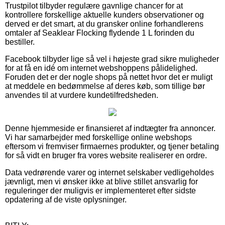
Trustpilot tilbyder regulære gavnlige chancer for at
kontrollere forskellige aktuelle kunders observationer og
derved er det smart, at du gransker online forhandlerens
omtaler af Seaklear Flocking flydende 1 L forinden du
bestiller.
Facebook tilbyder lige så vel i højeste grad sikre muligheder
for at få en idé om internet webshoppens pålidelighed.
Foruden det er der nogle shops på nettet hvor det er muligt
at meddele en bedømmelse af deres køb, som tillige bør
anvendes til at vurdere kundetilfredsheden.
Denne hjemmeside er finansieret af indtægter fra annoncer.
Vi har samarbejder med forskellige online webshops
eftersom vi fremviser firmaernes produkter, og tjener betaling
for så vidt en bruger fra vores website realiserer en ordre.
Data vedrørende varer og internet selskaber vedligeholdes
jævnligt, men vi ønsker ikke at blive stillet ansvarlig for
reguleringer der muligvis er implementeret efter sidste
opdatering af de viste oplysninger.