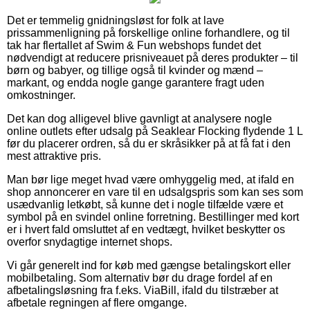
Det er temmelig gnidningsløst for folk at lave
prissammenligning på forskellige online forhandlere, og til
tak har flertallet af Swim & Fun webshops fundet det
nødvendigt at reducere prisniveauet på deres produkter – til
børn og babyer, og tillige også til kvinder og mænd –
markant, og endda nogle gange garantere fragt uden
omkostninger.
Det kan dog alligevel blive gavnligt at analysere nogle
online outlets efter udsalg på Seaklear Flocking flydende 1 L
før du placerer ordren, så du er skråsikker på at få fat i den
mest attraktive pris.
Man bør lige meget hvad være omhyggelig med, at ifald en
shop annoncerer en vare til en udsalgspris som kan ses som
usædvanlig letkøbt, så kunne det i nogle tilfælde være et
symbol på en svindel online forretning. Bestillinger med kort
er i hvert fald omsluttet af en vedtægt, hvilket beskytter os
overfor snydagtige internet shops.
Vi går generelt ind for køb med gængse betalingskort eller
mobilbetaling. Som alternativ bør du drage fordel af en
afbetalingsløsning fra f.eks. ViaBill, ifald du tilstræber at
afbetale regningen af flere omgange.