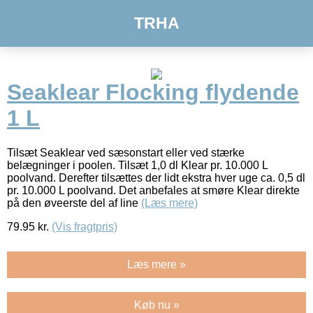
TRHA
Seaklear Flocking flydende
1 L
Tilsæt Seaklear ved sæsonstart eller ved stærke
belægninger i poolen. Tilsæt 1,0 dl Klear pr. 10.000 L
poolvand. Derefter tilsættes der lidt ekstra hver uge ca. 0,5 dl
pr. 10.000 L poolvand. Det anbefales at smøre Klear direkte
på den øveerste del af line
(Læs mere)
79.95
kr.
(Vis fragtpris)
Læs mere »
Køb nu »