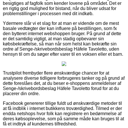
besigtiges af fagfolk som kender lovene på området. Det er
en rigtig god mulighed for bistand, når du bliver udsat for
problemstillinger i processen med dit indkøb.
Ydermere slår vi et slag for at man er vidende om de mest
basale vedtægter der kan influere på bestillingen, som fx
den bytteret internet webshoppen bruger. På grund af dette
er det samtidig vigtigt, at man stadig opbevarer sin
købsbekræftelse, så man når som helst kan bekræfte sin
ordre af Senge-/skrivebordsbeslag Häfele Tavoletto, uden
hensyn til om du søger efter varer til en voksen eller et barn.
Trustpilot frembyder flere ønskværdige chancer for at
analysere diverse tidligere forbrugeres tanker og på grund af
dette foreslåes det, at du beser e-shoppens anmeldelser af
Senge-/skrivebordsbeslag Häfele Tavoletto forud for at du
placerer din ordre.
Facebook genererer tillige fuldt ud ønskværdige metoder til
at få indblik i internet butikkens troværdighed. Tilmed er der
endda netshops hvor folk kan registrere en bedømmelse af
deres købsoplevelse, som på samme måde kan bruges til at
få et indtryk af kundernes tilfredshed.