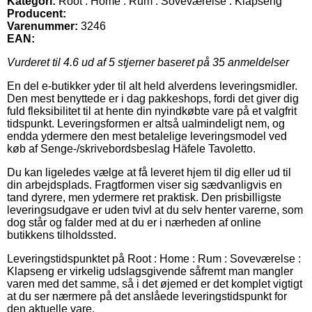
Kategori:
Root : Home : Rum : Soveværelse : Klapseng
Producent:
Varenummer:
3246
EAN:
Vurderet til
4.6
ud af 5 stjerner baseret på
35
anmeldelser
En del e-butikker yder til alt held alverdens leveringsmidler.
Den mest benyttede er i dag pakkeshops, fordi det giver dig
fuld fleksibilitet til at hente din nyindkøbte vare på et valgfrit
tidspunkt. Leveringsformen er altså ualmindeligt nem, og
endda ydermere den mest betalelige leveringsmodel ved
køb af Senge-/skrivebordsbeslag Häfele Tavoletto.
Du kan ligeledes vælge at få leveret hjem til dig eller ud til
din arbejdsplads. Fragtformen viser sig sædvanligvis en
tand dyrere, men ydermere ret praktisk. Den prisbilligste
leveringsudgave er uden tvivl at du selv henter varerne, som
dog står og falder med at du er i nærheden af online
butikkens tilholdssted.
Leveringstidspunktet på Root : Home : Rum : Soveværelse :
Klapseng er virkelig udslagsgivende såfremt man mangler
varen med det samme, så i det øjemed er det komplet vigtigt
at du ser nærmere på det anslåede leveringstidspunkt for
den aktuelle vare.