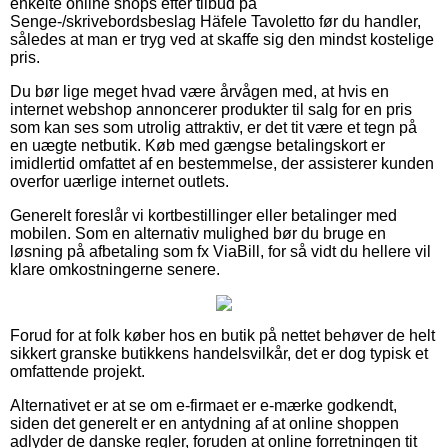
enkelte online shops efter tilbud på
Senge-/skrivebordsbeslag Häfele Tavoletto før du handler,
således at man er tryg ved at skaffe sig den mindst kostelige
pris.
Du bør lige meget hvad være årvågen med, at hvis en
internet webshop annoncerer produkter til salg for en pris
som kan ses som utrolig attraktiv, er det tit være et tegn på
en uægte netbutik. Køb med gængse betalingskort er
imidlertid omfattet af en bestemmelse, der assisterer kunden
overfor uærlige internet outlets.
Generelt foreslår vi kortbestillinger eller betalinger med
mobilen. Som en alternativ mulighed bør du bruge en
løsning på afbetaling som fx ViaBill, for så vidt du hellere vil
klare omkostningerne senere.
Forud for at folk køber hos en butik på nettet behøver de helt
sikkert granske butikkens handelsvilkår, det er dog typisk et
omfattende projekt.
Alternativet er at se om e-firmaet er e-mærke godkendt,
siden det generelt er en antydning af at online shoppen
adlyder de danske regler, foruden at online forretningen tit