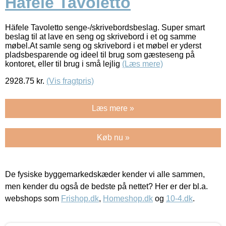
Häfele Tavoletto
Häfele Tavoletto senge-/skrivebordsbeslag. Super smart
beslag til at lave en seng og skrivebord i et og samme
møbel.At samle seng og skrivebord i et møbel er yderst
pladsbesparende og ideel til brug som gæsteseng på
kontoret, eller til brug i små lejlig
(Læs mere)
2928.75
kr.
(Vis fragtpris)
Læs mere »
Køb nu »
De fysiske byggemarkedskæder kender vi alle sammen,
men kender du også de bedste på nettet? Her er der bl.a.
webshops som
Frishop.dk
,
Homeshop.dk
og
10-4.dk
.