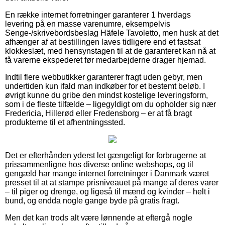
En række internet forretninger garanterer 1 hverdags
levering på en masse varenumre, eksempelvis
Senge-/skrivebordsbeslag Häfele Tavoletto, men husk at det
afhænger af at bestillingen laves tidligere end et fastsat
klokkeslæt, med hensynstagen til at de garanteret kan nå at
få varerne ekspederet før medarbejderne drager hjemad.
Indtil flere webbutikker garanterer fragt uden gebyr, men
undertiden kun ifald man indkøber for et bestemt beløb. I
øvrigt kunne du gribe den mindst kostelige leveringsform,
som i de fleste tilfælde – ligegyldigt om du opholder sig nær
Fredericia, Hillerød eller Fredensborg – er at få bragt
produkterne til et afhentningssted.
Det er efterhånden yderst let gængeligt for forbrugerne at
prissammenligne hos diverse online webshops, og til
gengæld har mange internet forretninger i Danmark været
presset til at at stampe prisniveauet på mange af deres varer
– til piger og drenge, og ligeså til mænd og kvinder – helt i
bund, og endda nogle gange byde på gratis fragt.
Men det kan trods alt være lønnende at eftergå nogle