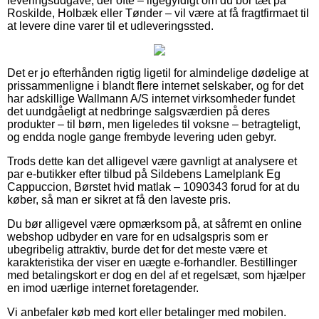
leveringsudgave, der ofte – ligegyldigt om du bor tæt på
Roskilde, Holbæk eller Tønder – vil være at få fragtfirmaet til
at levere dine varer til et udleveringssted.
Det er jo efterhånden rigtig ligetil for almindelige dødelige at
prissammenligne i blandt flere internet selskaber, og for det
har adskillige Wallmann A/S internet virksomheder fundet
det uundgåeligt at nedbringe salgsværdien på deres
produkter – til børn, men ligeledes til voksne – betragteligt,
og endda nogle gange frembyde levering uden gebyr.
Trods dette kan det alligevel være gavnligt at analysere et
par e-butikker efter tilbud på Sildebens Lamelplank Eg
Cappuccion, Børstet hvid matlak – 1090343 forud for at du
køber, så man er sikret at få den laveste pris.
Du bør alligevel være opmærksom på, at såfremt en online
webshop udbyder en vare for en udsalgspris som er
ubegribelig attraktiv, burde det for det meste være et
karakteristika der viser en uægte e-forhandler. Bestillinger
med betalingskort er dog en del af et regelsæt, som hjælper
en imod uærlige internet foretagender.
Vi anbefaler køb med kort eller betalinger med mobilen.