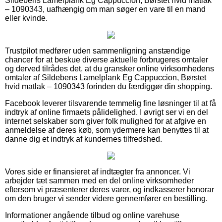
Sildebens Lamelplank Eg Cappuccion, Børstet hvid matlak
– 1090343, uafhængig om man søger en vare til en mand
eller kvinde.
Trustpilot medfører uden sammenligning anstændige
chancer for at beskue diverse aktuelle forbrugeres omtaler
og derved tilrådes det, at du gransker online virksomhedens
omtaler af Sildebens Lamelplank Eg Cappuccion, Børstet
hvid matlak – 1090343 forinden du færdiggør din shopping.
Facebook leverer tilsvarende temmelig fine løsninger til at få
indtryk af online firmaets pålidelighed. I øvrigt ser vi en del
internet selskaber som giver folk mulighed for at afgive en
anmeldelse af deres køb, som ydermere kan benyttes til at
danne dig et indtryk af kundernes tilfredshed.
Vores side er finansieret af indtægter fra annoncer. Vi
arbejder tæt sammen med en del online virksomheder
eftersom vi præsenterer deres varer, og indkasserer honorar
om den bruger vi sender videre gennemfører en bestilling.
Informationer angående tilbud og online varehuse