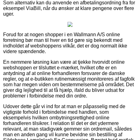
Som alternativ kan du anvende en afbetalingsordning fra for
eksempel ViaBill, når du ønsker at klare pengene over flere
uger.
Forud for at nogen shopper i en Wallmann A/S online
forretning bør man til hver en tid gøre sig bekendt med
indholdet af webshoppens vilkår, det er dog normalt ikke
videre spændende.
En nemmere løsning kan være at tjekke hvorvidt online
webshoppen er tilsluttet e-mærket, hvilket ofte er en
antydning af at online forhandleren forsvarer de danske
regler, og at e-butikken rutinemæssigt monitoreres af fagfolk
som har megen viden om bestemmelserne på området. Det
giver dig lejlighed til at få hjælp, ifald du bliver udsat for
problemer i forbindelse med din ordre.
Udover dette går vi ind for at man er påpasselig med de
vigtigste forhold i forbindelse med handlen, som
eksempelvis hvilken ombytningsrettighed online
forhandleren tilsikrer. I relation til det er det ydermere
relevant, at man stadigvæk gemmer sin ordremail, således
man en anden gang vil kunne bevidne sin bestilling af