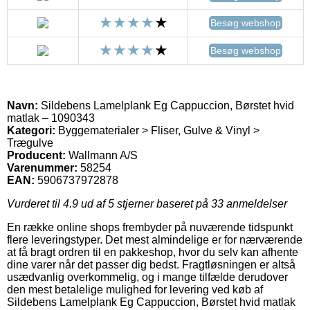
Besøg webshop
Besøg webshop
Navn:
Sildebens Lamelplank Eg Cappuccion, Børstet hvid
matlak – 1090343
Kategori:
Byggematerialer > Fliser, Gulve & Vinyl >
Trægulve
Producent:
Wallmann A/S
Varenummer:
58254
EAN:
5906737972878
Vurderet til
4.9
ud af 5 stjerner baseret på
33
anmeldelser
En række online shops frembyder på nuværende tidspunkt
flere leveringstyper. Det mest almindelige er for nærværende
at få bragt ordren til en pakkeshop, hvor du selv kan afhente
dine varer når det passer dig bedst. Fragtløsningen er altså
usædvanlig overkommelig, og i mange tilfælde derudover
den mest betalelige mulighed for levering ved køb af
Sildebens Lamelplank Eg Cappuccion, Børstet hvid matlak