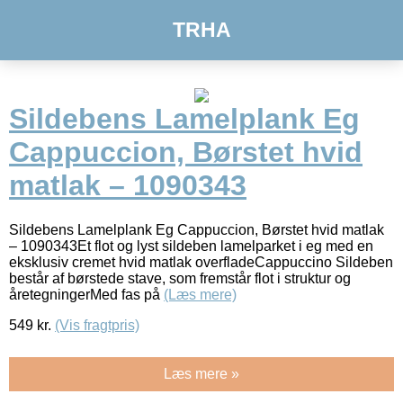
TRHA
Sildebens Lamelplank Eg
Cappuccion, Børstet hvid
matlak – 1090343
Sildebens Lamelplank Eg Cappuccion, Børstet hvid matlak
– 1090343Et flot og lyst sildeben lamelparket i eg med en
eksklusiv cremet hvid matlak overfladeCappuccino Sildeben
består af børstede stave, som fremstår flot i struktur og
åretegningerMed fas på
(Læs mere)
549
kr.
(Vis fragtpris)
Læs mere »