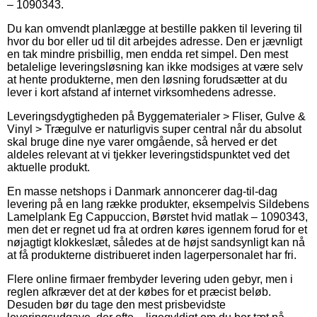
– 1090343.
Du kan omvendt planlægge at bestille pakken til levering til
hvor du bor eller ud til dit arbejdes adresse. Den er jævnligt
en tak mindre prisbillig, men endda ret simpel. Den mest
betalelige leveringsløsning kan ikke modsiges at være selv
at hente produkterne, men den løsning forudsætter at du
lever i kort afstand af internet virksomhedens adresse.
Leveringsdygtigheden på Byggematerialer > Fliser, Gulve &
Vinyl > Trægulve er naturligvis super central når du absolut
skal bruge dine nye varer omgående, så herved er det
aldeles relevant at vi tjekker leveringstidspunktet ved det
aktuelle produkt.
En masse netshops i Danmark annoncerer dag-til-dag
levering på en lang række produkter, eksempelvis Sildebens
Lamelplank Eg Cappuccion, Børstet hvid matlak – 1090343,
men det er regnet ud fra at ordren køres igennem forud for et
nøjagtigt klokkeslæt, således at de højst sandsynligt kan nå
at få produkterne distribueret inden lagerpersonalet har fri.
Flere online firmaer frembyder levering uden gebyr, men i
reglen afkræver det at der købes for et præcist beløb.
Desuden bør du tage den mest prisbevidste