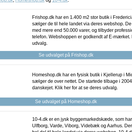
hop.dk
,
Homeshop.dk
og
10-4.dk
.
Frishop.dk har en 1.400 m2 stor butik i Frederic
sælger de til hele landet via deres webshop. De h
med mere end 50.000 varer, og tilbyder professi
telefon. Webshoppen er godkendt af E-mærket. Kl
udvalg.
Se udvalget på Frishop.dk
Homeshop.dk har en fysisk butik i Kjellerup i Mid
sælger de over nettet. De startede tilbage i 200
danskejet. Klik her for at se deres udvalg.
Se udvalget på Homeshop.dk
10-4.dk er en jysk byggemarkedskæde, som har 
Ulfborg, Varde, Viborg, Videbæk og Aarhus. De