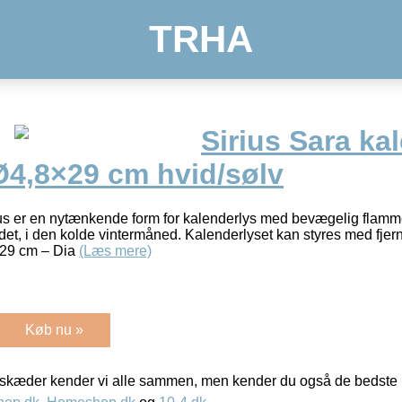
TRHA
Sirius Sara ka
Ø4,8×29 cm hvid/sølv
ius er en nytænkende form for kalenderlys med bevægelig flamme,
et, i den kolde vintermåned. Kalenderlyset kan styres med fjern
 29 cm – Dia
(Læs mere)
Køb nu »
kæder kender vi alle sammen, men kender du også de bedste p