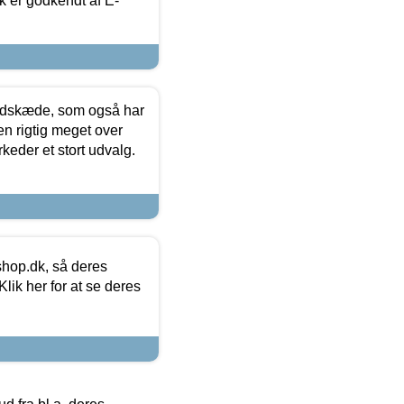
k er godkendt af E-
edskæde, som også har
en rigtig meget over
keder et stort udvalg.
hop.dk, så deres
lik her for at se deres