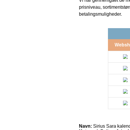
Vi har gennemgået de mes
prisniveau, sortimentstø
betalingsmuligheder.
Websh
Navn:
Sirius Sara kalen