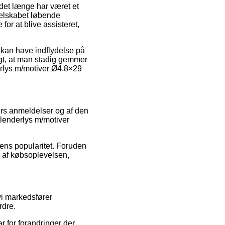
 det længe har været et
 selskabet løbende
or at blive assisteret,
 kan have indflydelse på
igt, at man stadig gemmer
derlys m/motiver Ø4,8×29
ers anmeldelser og af den
alenderlys m/motiver
ens popularitet. Foruden
 af købsoplevelsen,
vi markedsfører
rdre.
r for forandringer der