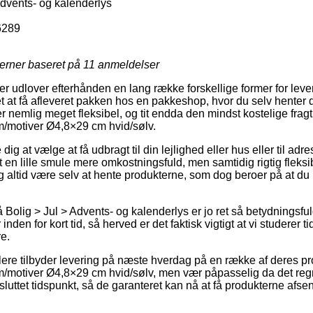
Advents- og kalenderlys
6289
jerner baseret på
11
anmeldelser
ker udlover efterhånden en lang række forskellige former for leve
et at få afleveret pakken hos en pakkeshop, hvor du selv henter d
r nemlig meget fleksibel, og tit endda den mindst kostelige fra
m/motiver Ø4,8×29 cm hvid/sølv.
dig at vælge at få udbragt til din lejlighed eller hus eller til adr
 en lille smule mere omkostningsfuld, men samtidig rigtig fleksib
g altid være selv at hente produkterne, som dog beroer på at du 
olig > Jul > Advents- og kalenderlys er jo ret så betydningsfuld 
nden for kort tid, så herved er det faktisk vigtigt at vi studerer t
e.
ere tilbyder levering på næste hverdag på en række af deres p
m/motiver Ø4,8×29 cm hvid/sølv, men vær påpasselig da det regne
sluttet tidspunkt, så de garanteret kan nå at få produkterne afse