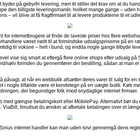
byder på gebyrfri levering, men tit stiller det krav om at du han
ppe den billigste leveringsmanér, hvilket mange gange – uden h
s – vil blive at få fragtfirmaet til at levere produkterne til et ud
rit for internetbrugere at finde de laveste priser hos flere webshop
forhandlere været nødt til at formindske udsalgspriserne på en r
mtidig til voksne – helt i bund, og endda nogle gange tilbyde le
evel vise sig smart at eftergå flere online shops efter udsalg på
/sølv forinden du gennemfører din bestilling, sådan at man er ga
å påvagt, at når en webbutik afsætter deres varer til salg for en s
det i nogle tilfælde være et kendetegn på en uægte butik. Køb me
rdningen, der begunstiger folk imod snydagtige internet firmaer.
øb med gængse betalingskort eller MobilePay. Alternativt bør du 
 ViaBill, forudsat du ønsker at afbetale betalingen over et læng
irius internet handler kan man uden tvivl gennemgå dens regler