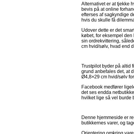
Alternativet er at tjekke
bevis på at online forhan
efterses af sagkyndige de
hvis du skulle få dilemma
Udover dette er det smar
købet, for eksempel den 
sin ordrekvittering, såle
cm hvid/sølv, hvad end du
Trustpilot byder på alti
grund anbefales det, at 
Ø4,8×29 cm hvid/sølv for
Facebook medfører ligele
det ses endda netbutikk
hvilket lige så vel burde 
Denne hjemmeside er rekl
butikkernes varer, og ta
Orientering omkring varer