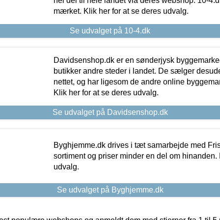
hel del til hele landet via deres webshop. 10-4.d
mærket. Klik her for at se deres udvalg.
Se udvalget på 10-4.dk
Davidsenshop.dk er en sønderjysk byggemark
butikker andre steder i landet. De sælger desud
nettet, og har ligesom de andre online byggemar
Klik her for at se deres udvalg.
Se udvalget på Davidsenshop.dk
Byghjemme.dk drives i tæt samarbejde med Fris
sortiment og priser minder en del om hinanden. K
udvalg.
Se udvalget på Byghjemme.dk