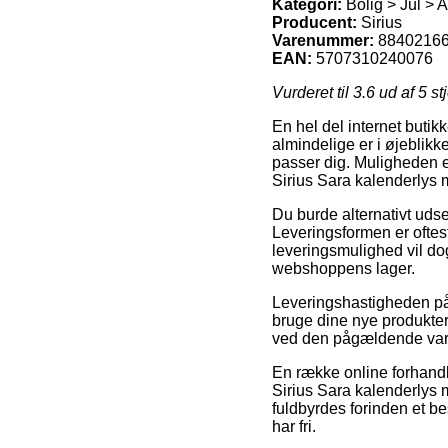
Kategori:
Bolig > Jul > 
Producent:
Sirius
Varenummer:
8840216
EAN:
5707310240076
Vurderet til
3.6
ud af 5 st
En hel del internet butik
almindelige er i øjeblikk
passer dig. Muligheden e
Sirius Sara kalenderlys 
Du burde alternativt udse 
Leveringsformen er oftest
leveringsmulighed vil do
webshoppens lager.
Leveringshastigheden på B
bruge dine nye produkter i
ved den pågældende var
En række online forhandl
Sirius Sara kalenderlys 
fuldbyrdes forinden et be
har fri.