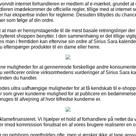
 hvorvidt internet forhandleren er medlem af e-mærket, grundet at
dleren imødekommer de officielle regler, tillige med at internet
r har ekspertise inden for reglerne. Desuden tilbydes du chance f
er som følge af din ordre.
t at man er hensynstagende til de mest basale retningslinjer der
bytteret shoppen benytter. I den sammenhæng er det tillige vigt
des man i fremtiden kan eftervise sin ordre af Sirius Sara kalen
 efterspørger produkter til en dame eller herre.
d fine muligheder for at gennemrode forskellige andre konsument
du verificerer online virksomhedens vurderinger af Sirius Sara k
inden du handler.
des ultra uafhængige muligheder for at få kendskab til e-shopp
er som giver kunderne mulighed for at publicere en bedømmelse
bruges til afvejning af hvor tilfredse kunderne er.
amefinansieret. Vi hjælper et hold af forhandlere på nettet da 
ger imod kommission forudsat en af vores brugere realiserer en o
 og netshops opretholdes ofte, men vi ønsker ikke at tage ansva