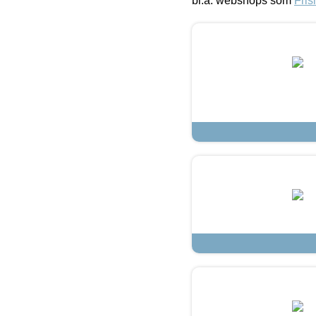
bl.a. webshops som
Fris