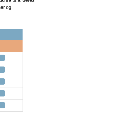
 fra bl.a. deres
mer og