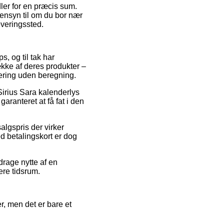
dler for en præcis sum.
ensyn til om du bor nær
leveringssted.
s, og til tak har
ække af deres produkter –
vering uden beregning.
 Sirius Sara kalenderlys
ranteret at få fat i den
algspris der virker
d betalingskort er dog
drage nytte af en
ere tidsrum.
, men det er bare et