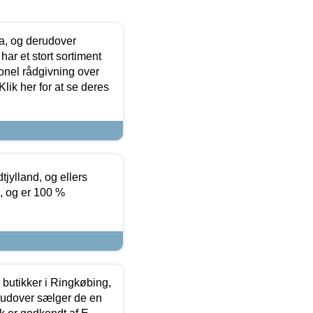
ia, og derudover
ar et stort sortiment
onel rådgivning over
ik her for at se deres
tjylland, og ellers
4, og er 100 %
butikker i Ringkøbing,
rudover sælger de en