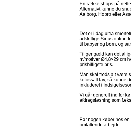
En række shops på nettet 
Alternativt kunne du snu
Aalborg, Hobro eller Assen
Det er i dag ultra smertef
adskillige Sirius online 
til babyer og børn, og sa
Til gengæld kan det allig
m/motiver Ø4,8×29 cm hvid
prisbilligste pris.
Man skal trods alt være s
kolossalt lav, så kunne 
inkluderet i Indsigelseso
Vi går generelt ind for k
afdragsløsning som f.eks.
Før nogen køber hos en S
omfattende arbejde.