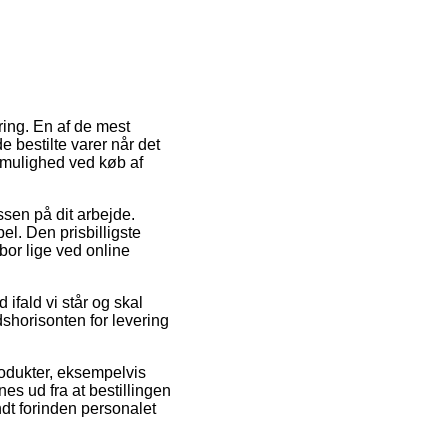
ring. En af de mest
e bestilte varer når det
gtmulighed ved køb af
essen på dit arbejde.
el. Den prisbilligste
bor lige ved online
ifald vi står og skal
idshorisonten for levering
rodukter, eksempelvis
s ud fra at bestillingen
ndt forinden personalet