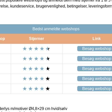
t populære webshops og anmeldt dem med stjerner fra 1 til 5 ud
rrelse, kundeservice, brugervenlighed, betingelser, leveringsfor
Bedst anmeldte webshops
op
Stjerner
Link
Besøg webshop
Besøg webshop
Besøg webshop
Besøg webshop
Besøg webshop
derlys m/motiver Ø4,8×29 cm hvid/sølv