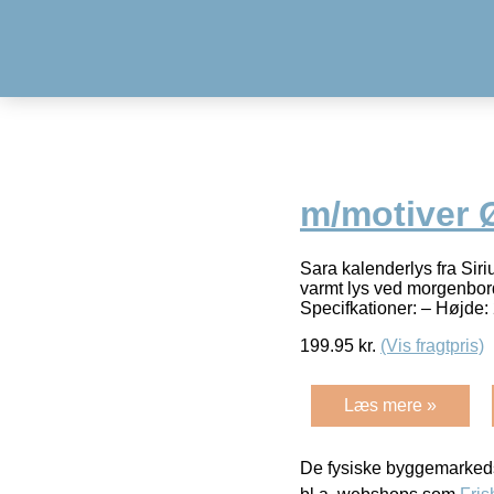
m/motiver 
Sara kalenderlys fra Sir
varmt lys ved morgenbord
Specifkationer: – Højde:
199.95
kr.
(Vis fragtpris)
Læs mere »
De fysiske byggemarkeds