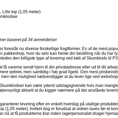
 Lille top (1,05 meter)
umklodser
rner baseret på
34
anmeldelser
r foreslår nu diverse forskellige fragtformer. En af de mest popul
n pakkeshop, hvor du selv kan hente din bestilling når du har ly
 ligeledes den billigste type af levering ved køb af Skumklods til P3
 få varerne sendt hjem til din privatadresse eller ud til dit arbe
e pebret, men samtidig i høj grad ligetil. Den mest prisbevids
en, men den mulighed nødvendiggør at du lever lige ved websho
 Skumklodser kan være yderst udslagsgivende hvis man mangler d
 øjensynligt aktuelt at du kigger nærmere på det anslåede leveri
 garanterer levering efter en enkelt hverdag på utallige produkte
top (1,05 meter), hvilket dog er forudsat at ordren laves før et k
kan nå at få produkterne klar inden lagerpersonalet drager hjema