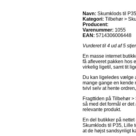
Navn:
Skumklods til P35,
Kategori:
Tilbehør > Sk
Producent:
Varenummer:
1055
EAN:
5714306006448
Vurderet til
4
ud af 5 stje
En masse internet butikke
få afleveret pakken hos e
virkelig ligetil, samt tit
Du kan ligeledes vælge at
mange gange en kende mer
tvivl selv at hente ordr
Fragttiden på Tilbehør >
så med det formål er det
relevante produkt.
En del butikker på nettet
Skumklods til P35, Lille 
at de højst sandsynligt 