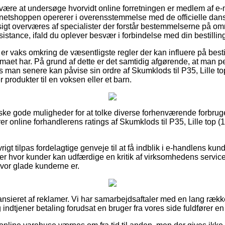
an være at undersøge hvorvidt online forretningen er medlem af 
 netshoppen opererer i overensstemmelse med de officielle dansk
 overværes af specialister der forstår bestemmelserne på områ
sistance, ifald du oplever besvær i forbindelse med din bestillin
r er vaks omkring de væsentligste regler der kan influere på besti
rmaet har. På grund af dette er det samtidig afgørende, at man
 man senere kan påvise sin ordre af Skumklods til P35, Lille top
rodukter til en voksen eller et barn.
nske gode muligheder for at tolke diverse forhenværende forbr
erer online forhandlerens ratings af Skumklods til P35, Lille top 
igt tilpas fordelagtige genveje til at få indblik i e-handlens kun
ker hvor kunder kan udfærdige en kritik af virksomhedens service
 hvor glade kunderne er.
nsieret af reklamer. Vi har samarbejdsaftaler med en lang række
 indtjener betaling forudsat en bruger fra vores side fuldfører en