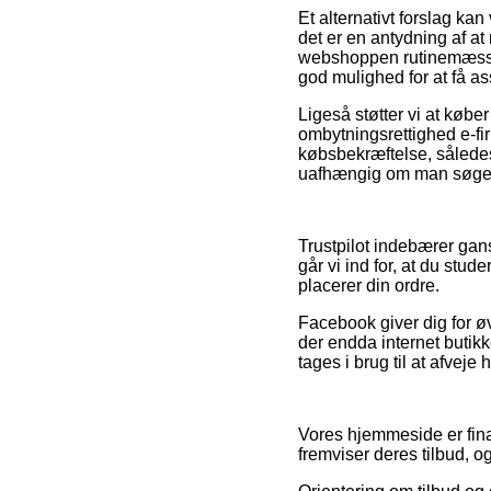
Et alternativt forslag k
det er en antydning af at
webshoppen rutinemæssigt
god mulighed for at få as
Ligeså støtter vi at købe
ombytningsrettighed e-fi
købsbekræftelse, således
uafhængig om man søger p
Trustpilot indebærer ga
går vi ind for, at du stud
placerer din ordre.
Facebook giver dig for øvr
der endda internet butik
tages i brug til at afveje
Vores hjemmeside er fina
fremviser deres tilbud, og