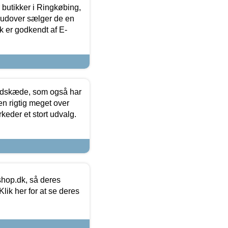
butikker i Ringkøbing,
rudover sælger de en
k er godkendt af E-
edskæde, som også har
en rigtig meget over
keder et stort udvalg.
hop.dk, så deres
lik her for at se deres