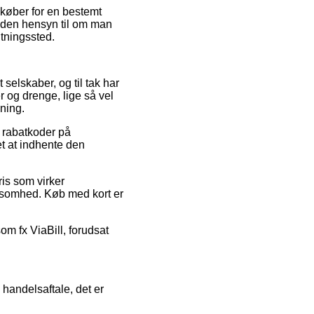
 køber for en bestemt
 uden hensyn til om man
entningssted.
selskaber, og til tak har
r og drenge, lige så vel
ning.
r rabatkoder på
et at indhente den
ris som virker
rksomhed. Køb med kort er
som fx ViaBill, forudsat
handelsaftale, det er