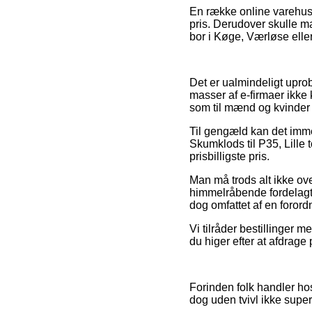
En række online varehuse
pris. Derudover skulle m
bor i Køge, Værløse eller S
Det er ualmindeligt uprob
masser af e-firmaer ikke 
som til mænd og kvinder 
Til gengæld kan det imme
Skumklods til P35, Lille 
prisbilligste pris.
Man må trods alt ikke ove
himmelråbende fordelagti
dog omfattet af en foror
Vi tilråder bestillinger m
du higer efter at afdrage
Forinden folk handler ho
dog uden tvivl ikke sup