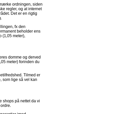
e-mærke ordningen, siden
e regler, og at internet
det. Det er en rigtig
g.
llingen, fx den
 permanent beholder ens
 (1,05 meter),
ugeres domme og derved
(1,05 meter) forinden du
detilfredshed. Tilmed er
, som lige så vel kan
 shops på nettet da vi
 ordre.