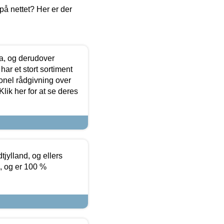
å nettet? Her er der
ia, og derudover
ar et stort sortiment
onel rådgivning over
ik her for at se deres
tjylland, og ellers
4, og er 100 %