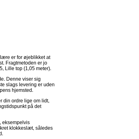
ære er for øjeblikket at
st. Fragtmetoden er jo
5, Lille top (1,05 meter).
jde. Denne viser sig
te slags levering er uden
ppens hjemsted.
in ordre lige om lidt,
ngstidspunkt på det
r, eksempelvis
onkret klokkeslæt, således
d.