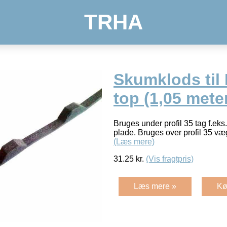
TRHA
Skumklods til 
top (1,05 mete
Bruges under profil 35 tag f.eks
plade. Bruges over profil 35 
(Læs mere)
31.25
kr.
(Vis fragtpris)
Læs mere »
Kø