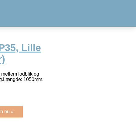
P35, Lille
r)
. mellem fodblik og
væg.Længde: 1050mm.
b nu »