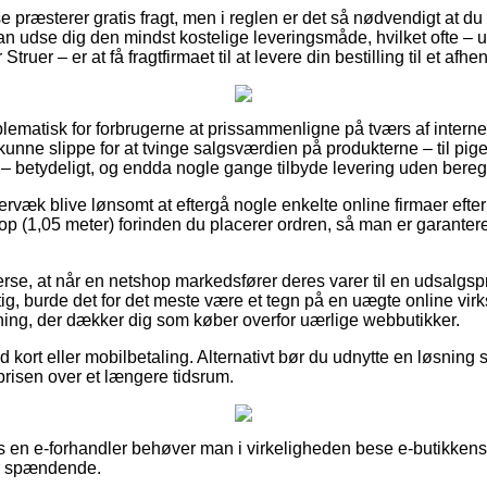
 præsterer gratis fragt, men i reglen er det så nødvendigt at du
an udse dig den mindst kostelige leveringsmåde, hvilket ofte –
truer – er at få fragtfirmaet til at levere din bestilling til et afh
lematisk for forbrugerne at prissammenligne på tværs af internet 
kunne slippe for at tvinge salgsværdien på produkterne – til pige
– betydeligt, og endda nogle gange tilbyde levering uden bereg
rvæk blive lønsomt at eftergå nogle enkelte online firmaer efte
top (1,05 meter) forinden du placerer ordren, så man er garanter
rse, at når en netshop markedsfører deres varer til en udsalgsp
g, burde det for det meste være et tegn på en uægte online vi
dning, der dækker dig som køber overfor uærlige webbutikker.
ed kort eller mobilbetaling. Alternativt bør du udnytte en løsning 
 prisen over et længere tidsrum.
s en e-forhandler behøver man i virkeligheden bese e-butikkens 
er spændende.