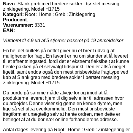
Navn:
Slank greb med bredere sokler i børstet messing
zinklegering. Model H1715
Kategori:
Root : Home : Greb : Zinklegering
Producent:
Varenummer:
3331
EAN:
Vurderet til
4.9
ud af 5 stjerner baseret på
19
anmeldelser
En hel del outlets på nettet giver nu et bredt udvalg af
muligheder for fragt. En favorit er nu om stunder at få leveret
til et afhentningssted, fordi det er ekstremt fleksibelt at kunne
hente pakken på et selvvalgt tidspunkt. Den er altså meget
ligetil, samt endda også den mest prisbevidste fragttype ved
køb af Slank greb med bredere sokler i børstet messing
zinklegering. Model H1715.
Du burde på samme måde afveje for og imod at få
produkterne leveret hjem til dig selv eller til adressen hvor
du arbejder. Denne viser sig gerne en kende dyrere, men
lige så vel ultra overkommelig. Den mest prisbevidste
fragtform er unægtelig selv at hente ordren, men dette er
betinget af at du bor nær online forhandlerens adresse.
Antal dages levering på Root : Home : Greb : Zinklegering er