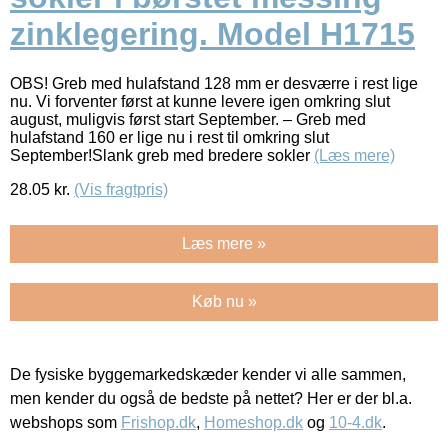
zinklegering. Model H1715
OBS! Greb med hulafstand 128 mm er desværre i rest lige
nu. Vi forventer først at kunne levere igen omkring slut
august, muligvis først start September. – Greb med
hulafstand 160 er lige nu i rest til omkring slut
September!Slank greb med bredere sokler
(Læs mere)
28.05
kr.
(Vis fragtpris)
Læs mere »
Køb nu »
De fysiske byggemarkedskæder kender vi alle sammen,
men kender du også de bedste på nettet? Her er der bl.a.
webshops som
Frishop.dk
,
Homeshop.dk
og
10-4.dk
.