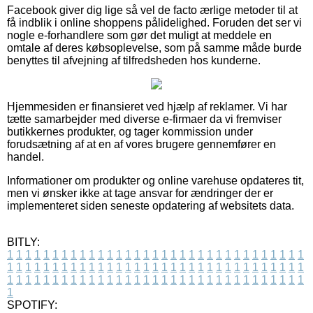
Facebook giver dig lige så vel de facto ærlige metoder til at
få indblik i online shoppens pålidelighed. Foruden det ser vi
nogle e-forhandlere som gør det muligt at meddele en
omtale af deres købsoplevelse, som på samme måde burde
benyttes til afvejning af tilfredsheden hos kunderne.
Hjemmesiden er finansieret ved hjælp af reklamer. Vi har
tætte samarbejder med diverse e-firmaer da vi fremviser
butikkernes produkter, og tager kommission under
forudsætning af at en af vores brugere gennemfører en
handel.
Informationer om produkter og online varehuse opdateres tit,
men vi ønsker ikke at tage ansvar for ændringer der er
implementeret siden seneste opdatering af websitets data.
BITLY:
1
1
1
1
1
1
1
1
1
1
1
1
1
1
1
1
1
1
1
1
1
1
1
1
1
1
1
1
1
1
1
1
1
1
1
1
1
1
1
1
1
1
1
1
1
1
1
1
1
1
1
1
1
1
1
1
1
1
1
1
1
1
1
1
1
1
1
1
1
1
1
1
1
1
1
1
1
1
1
1
1
1
1
1
1
1
1
1
1
1
1
1
1
1
1
1
1
1
1
1
SPOTIFY: