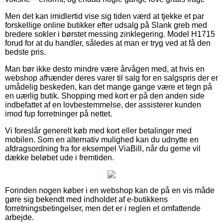
Men det kan imidlertid vise sig tiden værd at tjekke et par
forskellige online butikker efter udsalg på Slank greb med
bredere sokler i børstet messing zinklegering. Model H1715
forud for at du handler, således at man er tryg ved at få den
bedste pris.
Man bør ikke desto mindre være årvågen med, at hvis en
webshop afhænder deres varer til salg for en salgspris der er
umådelig beskeden, kan det mange gange være et tegn på
en uærlig butik. Shopping med kort er på den anden side
indbefattet af en lovbestemmelse, der assisterer kunden
imod fup forretninger på nettet.
Vi foreslår generelt køb med kort eller betalinger med
mobilen. Som en alternativ mulighed kan du udnytte en
afdragsordning fra for eksempel ViaBill, når du gerne vil
dække beløbet ude i fremtiden.
Forinden nogen køber i en webshop kan de på en vis måde
gøre sig bekendt med indholdet af e-butikkens
forretningsbetingelser, men det er i reglen et omfattende
arbejde.