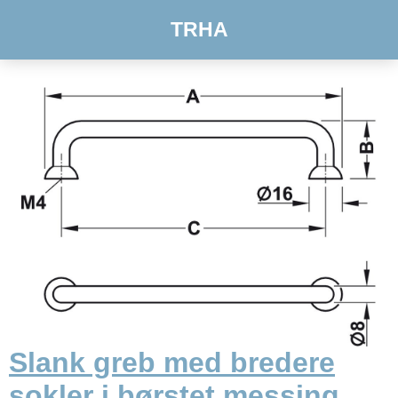
TRHA
Slank greb med bredere
sokler i børstet messing