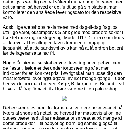
naturligvis vældig central såfremt du har brug for varen med
det samme, så herved er det fuldt ud på sin plads at man
kontrollerer den anslåede leveringsdato for den respektive
vare.
Adskillige webshops reklamerer med dag-til-dag fragt på
utallige varer, eksempelvis Slank greb med bredere sokler i
børstet messing zinklegering. Model H1715, men som trods
alt kræver at bestillingen laves forinden et nøjagtigt
tidspunkt, så at de sandsynligvis kan nå at få ordren betjent
før de lageransatte har fri.
Nogle få internet selskaber yder levering uden gebyr, men i
de fleste tilfælde er det under forudsætning af at man
indkøber for en konkret pris. I øvrigt skal man udse dig den
mest letkøbte leveringsudgave, hvilket mange gange – uden
hensyn til om man bor ved Køge, Birkerød eller Billund – vil
blive at få fragtfirmaet til at køre varerne til en pakkeshop.
Det er særdeles nemt for købere at vurdere prisniveauet på
tværs af shops på nettet, og herved har massevis af online
outlets været nødt til at nedsætte prisniveauet på mange af
deres produkter – til babyer og børn, og samtidig også til
voksne – enormt, og endda nogle gange love gratis fragt.