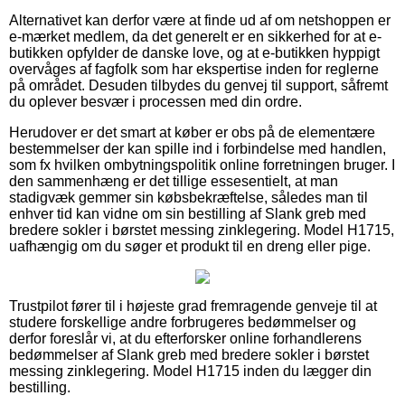
Alternativet kan derfor være at finde ud af om netshoppen er
e-mærket medlem, da det generelt er en sikkerhed for at e-
butikken opfylder de danske love, og at e-butikken hyppigt
overvåges af fagfolk som har ekspertise inden for reglerne
på området. Desuden tilbydes du genvej til support, såfremt
du oplever besvær i processen med din ordre.
Herudover er det smart at køber er obs på de elementære
bestemmelser der kan spille ind i forbindelse med handlen,
som fx hvilken ombytningspolitik online forretningen bruger. I
den sammenhæng er det tillige essesentielt, at man
stadigvæk gemmer sin købsbekræftelse, således man til
enhver tid kan vidne om sin bestilling af Slank greb med
bredere sokler i børstet messing zinklegering. Model H1715,
uafhængig om du søger et produkt til en dreng eller pige.
Trustpilot fører til i højeste grad fremragende genveje til at
studere forskellige andre forbrugeres bedømmelser og
derfor foreslår vi, at du efterforsker online forhandlerens
bedømmelser af Slank greb med bredere sokler i børstet
messing zinklegering. Model H1715 inden du lægger din
bestilling.