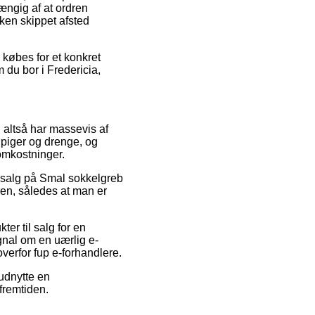
ængig af at ordren
kken skippet afsted
 købes for et konkret
 du bor i Fredericia,
og altså har massevis af
l piger og drenge, og
omkostninger.
udsalg på Smal sokkelgreb
ren, således at man er
ter til salg for en
gnal om en uærlig e-
overfor fup e-forhandlere.
 udnytte en
 fremtiden.