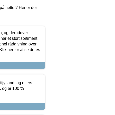
å nettet? Her er der
ia, og derudover
ar et stort sortiment
onel rådgivning over
ik her for at se deres
tjylland, og ellers
4, og er 100 %