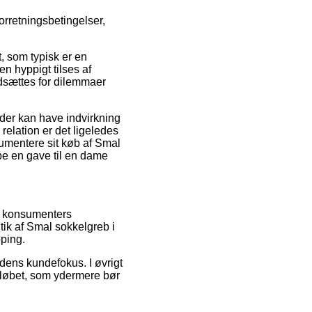
rretningsbetingelser,
t, som typisk er en
en hyppigt tilses af
 udsættes for dilemmaer
der kan have indvirkning
elation er det ligeledes
umentere sit køb af Smal
be en gave til en dame
le konsumenters
tik af Smal sokkelgreb i
ping.
edens kundefokus. I øvrigt
orløbet, som ydermere bør