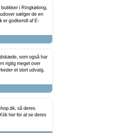
butikker i Ringkøbing,
rudover sælger de en
k er godkendt af E-
edskæde, som også har
en rigtig meget over
keder et stort udvalg.
hop.dk, så deres
lik her for at se deres