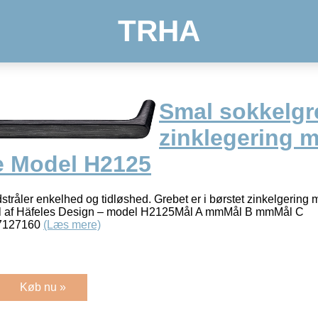
TRHA
Smal sokkelgre
zinklegering m
le Model H2125
tråler enkelhed og tidløshed. Grebet er i børstet zinkelgering 
del af Häfeles Design – model H2125Mål A mmMål B mmMål C
7127160
(Læs mere)
Køb nu »