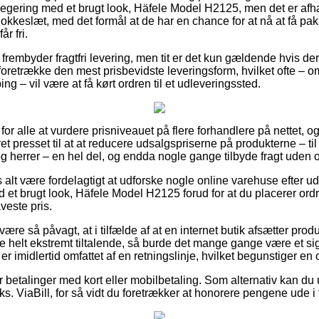
klegering med et brugt look, Häfele Model H2125, men det er afh
okkeslæt, med det formål at de har en chance for at nå at få pa
r fri.
rembyder fragtfri levering, men tit er det kun gældende hvis der
 foretrække den mest prisbevidste leveringsform, hvilket ofte – om
g – vil være at få kørt ordren til et udleveringssted.
k for alle at vurdere prisniveauet på flere forhandlere på nettet, 
et presset til at at reducere udsalgspriserne på produkterne – ti
og herrer – en hel del, og endda nogle gange tilbyde fragt uden 
s alt være fordelagtigt at udforske nogle online varehuse efter 
d et brugt look, Häfele Model H2125 forud for at du placerer ord
veste pris.
re så påvagt, at i tilfælde af at en internet butik afsætter produk
e helt ekstremt tiltalende, så burde det mange gange være et si
r imidlertid omfattet af en retningslinje, hvilket begunstiger en 
for betalinger med kort eller mobilbetaling. Som alternativ kan du
eks. ViaBill, for så vidt du foretrækker at honorere pengene ude i