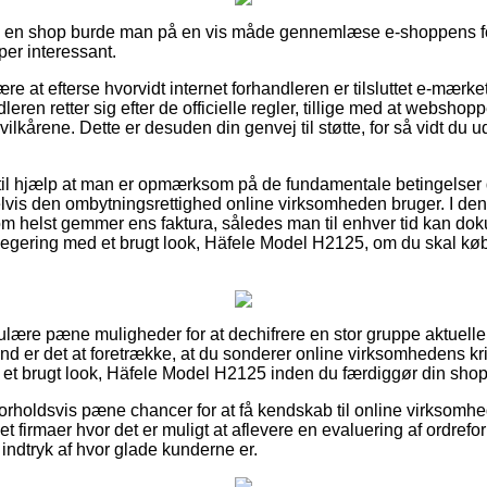
r i en shop burde man på en vis måde gennemlæse e-shoppens fo
per interessant.
re at efterse hvorvidt internet forhandleren er tilsluttet e-mærke
eren retter sig efter de officielle regler, tillige med at webshopp
vilkårene. Dette er desuden din genvej til støtte, for så vidt du
til hjælp at man er opmærksom på de fundamentale betingelser 
lvis den ombytningsrettighed online virksomheden bruger. I den r
m helst gemmer ens faktura, således man til enhver tid kan dok
klegering med et brugt look, Häfele Model H2125, om du skal kø
egulære pæne muligheder for at dechifrere en stor gruppe aktuel
und er det at foretrække, at du sonderer online virksomhedens kri
 et brugt look, Häfele Model H2125 inden du færdiggør din shop
e forholdsvis pæne chancer for at få kendskab til online virksomh
t firmaer hvor det er muligt at aflevere en evaluering af ordref
t indtryk af hvor glade kunderne er.