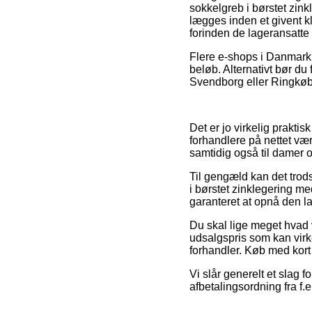
sokkelgreb i børstet zin
lægges inden et givent kl
forinden de lageransatte få
Flere e-shops i Danmark f
beløb. Alternativt bør du
Svendborg eller Ringkøbin
Det er jo virkelig praktis
forhandlere på nettet vær
samtidig også til damer 
Til gengæld kan det trod
i børstet zinklegering me
garanteret at opnå den la
Du skal lige meget hvad væ
udsalgspris som kan virk
forhandler. Køb med kort e
Vi slår generelt et slag 
afbetalingsordning fra f.