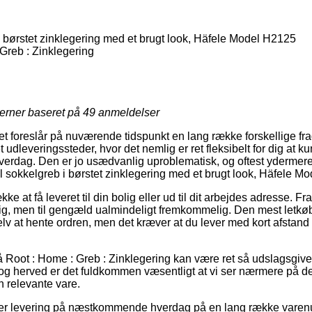
 børstet zinklegering med et brugt look, Häfele Model H2125
Greb : Zinklegering
jerner baseret på
49
anmeldelser
tet foreslår på nuværende tidspunkt en lang række forskellige fra
 udleveringssteder, hvor det nemlig er ret fleksibelt for dig at k
 hverdag. Den er jo usædvanlig uproblematisk, og oftest ydermer
l sokkelgreb i børstet zinklegering med et brugt look, Häfele M
e at få leveret til din bolig eller ud til dit arbejdes adresse. Fr
lig, men til gengæld ualmindeligt fremkommelig. Den mest letkø
lv at hente ordren, men det kræver at du lever med kort afstand 
 Root : Home : Greb : Zinklegering kan være ret så udslagsgiv
g herved er det fuldkommen væsentligt at vi ser nærmere på d
n relevante vare.
ver levering på næstkommende hverdag på en lang række vare