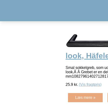
look, Häfe
Smal sokkelgreb, som uds
look.Â Â Grebet er en 
mm1082796140271281
25.9
kr.
(Vis fragtpris)
Læs mere »