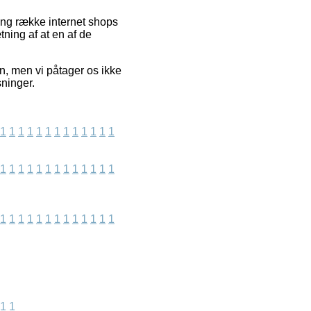
lang række internet shops
ning af at en af de
en, men vi påtager os ikke
sninger.
1
1
1
1
1
1
1
1
1
1
1
1
1
1
1
1
1
1
1
1
1
1
1
1
1
1
1
1
1
1
1
1
1
1
1
1
1
1
1
1
1