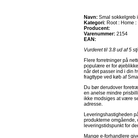
Navn:
Smal sokkelgreb i
Kategori:
Root : Home : 
Producent:
Varenummer:
2154
EAN:
Vurderet til
3.8
ud af 5 st
Flere forretninger på net
populære er for øjeblikket
når det passer ind i din
fragttype ved køb af Sma
Du bør derudover foretrækk
en anelse mindre prisbil
ikke modsiges at være se
adresse.
Leveringshastigheden på
produkterne omgående, o
leveringstidspunkt for de
Mange e-forhandlere gi