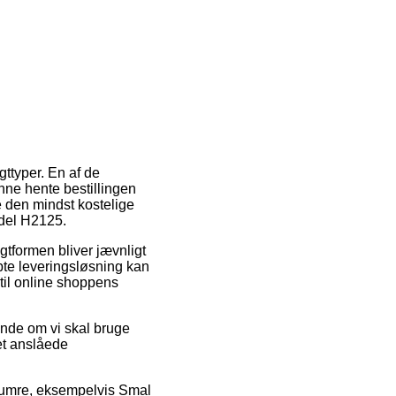
gttyper. En af de
unne hente bestillingen
e den mindst kostelige
odel H2125.
agtformen bliver jævnligt
bte leveringsløsning kan
til online shoppens
ende om vi skal bruge
et anslåede
numre, eksempelvis Smal