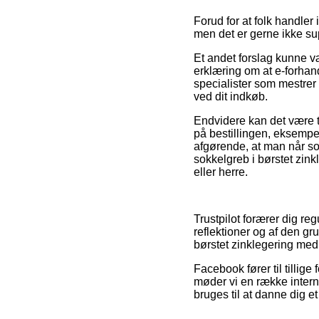
Forud for at folk handle
men det er gerne ikke su
Et andet forslag kunne væ
erklæring om at e-forhandl
specialister som mestrer 
ved dit indkøb.
Endvidere kan det være 
på bestillingen, eksempe
afgørende, at man når so
sokkelgreb i børstet zin
eller herre.
Trustpilot forærer dig r
reflektioner og af den gr
børstet zinklegering med
Facebook fører til tillig
møder vi en række interne
bruges til at danne dig e