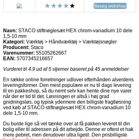
Besøg webshop
Navn:
STACO stiftnøglesæt HEX chrom-vanadium 10 dele
1,5-10 mm
Kategori:
Værktøj > Håndværktøj > Værktøjsnøgler
Producent:
Staco
Varenummer:
55105262667
EAN:
5707345216657
Vurderet til
4.9
ud af 5 stjerner baseret på
45
anmeldelser
En række online forretninger udlover efterhånden alverdens
leveringsformer. Den mest populære er nu til dags levering
til en pakkeshop, så du nemt selv kan hente dine nye varer
når der er tid til det. Løsningen er altså i høj grad
gnidningsløs, og typisk ydermere den billigste fragtløsning
ved køb af STACO stiftnøglesæt HEX chrom-vanadium 10
dele 1,5-10 mm.
Du burde lige så vel tænke over at få pakken leveret til din
bolig eller til adressen på dit arbejde. Denne er oftest et hak
mere pebret, men derudover ultra ligetil. Den prisbilligste