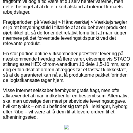
fragtform vil dog altid være at du selv henter varerne, men
det er betinget af at du er i kort afstand af internet firmaets
arbejdslager.
Fragtperioden på Værktøj > Håndværktøj > Værktøjsnøgler
er jo ret betydningsfuld i tilfælde af at du behøver produktet
øjeblikkeligt, så derfor er det relativt fornuftigt at man kigger
nærmere på det forventede leveringstidspunkt ved det
relevante produkt.
En stor portion online virksomheder præsterer levering på
næstkommende hverdag på flere varer, eksempelvis STACO
stiftnøglesæt HEX chrom-vanadium 10 dele 1,5-10 mm, som
dog er forudsat at ordren aflægges før et fastsat klokkeslæt,
så at de garanteret kan nå at få produkterne pakket forinden
de logistikansatte tager hjem.
Visse internet selskaber frembyder gratis fragt, men ofte
afkræver det at man indkøber for en bestemt sum. Alternativt
skal man udvælge den mest prisbevidste leveringsudgave,
hvilket typisk – om du befinder sig tæt på Helsingør, Nyborg
eller Ribe – vil være at få dem til at levere ordren til et
afhentningssted.