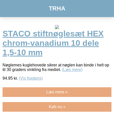
TRHA
STACO stiftnøglesæt HEX
chrom-vanadium 10 dele
1,5-10 mm
Nøglernes kuglehovede sikrer at nøglen kan binde i helt op
til 30 graders vinkling fra mediet.
(Læs mere)
94.95
kr.
(Vis fragtpris)
Læs mere »
Køb nu »