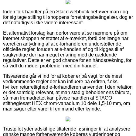
Inden folk handler på en Staco webbutik behøver man i og
for sig tage stilling til shoppens forretningsbetingelser, dog er
det naturligvis ikke videre interessant.
Et alternativt forslag kan derfor være at se nærmere på om
internet shoppen er støttet af e-mærket, fordi det længe har
været en antydning af at e-forhandleren understøtter de
officielle regler, foruden at e-handlen af og til kigges til af
sagkyndige der har meget erfaring med de gældende
regulativer. Dette er en god chance for en håndsrækning, for
så vidt du møder problemer med din handel.
Tilsvarende går vi ind for at køber er på vagt for de mest
vedkommende regler der kan influere på ordren, f.eks.
hvilken returrettighed e-forhandleren anvender. I den relation
er det samtidig relevant, at man stadig beholder ens faktura,
så man fremadrettet kan påvise handlen af STACO
stiftnøglesæt HEX chrom-vanadium 10 dele 1,5-10 mm, om
man søger efter varer til en mand eller kvinde.
Trustpilot yder adskillige tiltalende løsninger til at analysere
ganske mange forhenværende køberes vurderinger og