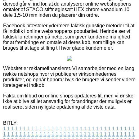
derved går vi ind for, at du analyserer online webshoppens
omtaler af STACO stiftnøglesæt HEX chrom-vanadium 10
dele 1,5-10 mm inden du placerer din ordre.
Facebook præsterer ydermere faktisk gunstige metoder til at
få indblik i online webshoppens popularitet. Herinde ser vi
faktisk forretninger på nettet som giver kunderne mulighed
for at frembringe en omtale af deres køb, som tillige kan
bruges til at tage stilling til hvor glade kunderne er.
Websitet er reklamefinansieret. Vi samarbejder med en lang
række netshops hvor vi publicerer virksomhedernes
produkter, og opnår honorar hvis de brugere vi sender videre
foretager et indkøb.
Fakta om tilbud og online shops opdateres tit, men vi ønsker
ikke at blive stillet ansvarlig for forandringer der muligvis er
realiseret siden nyligste opdatering af de viste data.
BITLY:
1
1
1
1
1
1
1
1
1
1
1
1
1
1
1
1
1
1
1
1
1
1
1
1
1
1
1
1
1
1
1
1
1
1
1
1
1
1
1
1
1
1
1
1
1
1
1
1
1
1
1
1
1
1
1
1
1
1
1
1
1
1
1
1
1
1