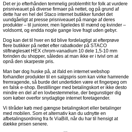
Det er jo efterhånden temmelig problemfrit for folk at vurdere
prisniveauet på diverse firmaer på nettet, og på grund af
dette har en hel del Staco internet butikker fundet det
uundgåeligt at presse prisniveauet på mange af deres
produkter – til juniorer, men ligeledes til mænd og kvinder –
voldsomt, og endda nogle gange love fragt uden gebyr.
Dog kan det til hver en tid blive fordelagtigt at efterprøve
flere butikker på nettet efter rabatkoder på STACO
stiftnøglesæt HEX chrom-vanadium 10 dele 1,5-10 mm
forinden du shopper, således at man ikke er i tvivl om at
opnå den skarpeste pris.
Man bør dog huske på, at ifald en internet webshop
forhandler produkter til en salgspris som kan virke hamrende
fremragende, så burde det undertiden være et fingerpeg om
en falsk e-shop. Bestillinger med betalingskort er ikke desto
mindre en del af en lovbestemmelse, der begunstiger dig
som køber overfor snydagtige internet foretagender.
Vi tilråder køb med gængse betalingskort eller betalinger
med mobilen. Som et alternativ kan du udnytte en
afbetalingsordning fra fx ViaBill, når du har til hensigt at
dække prisen senere.