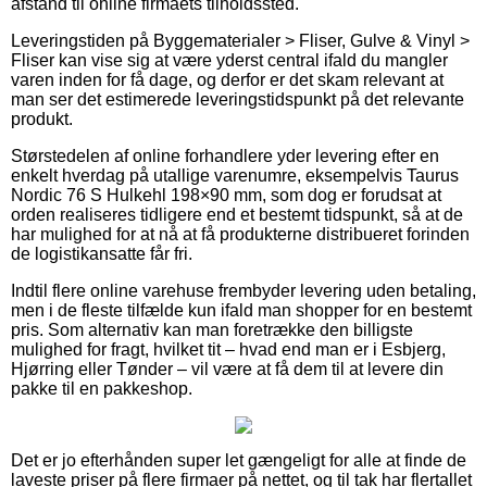
afstand til online firmaets tilholdssted.
Leveringstiden på Byggematerialer > Fliser, Gulve & Vinyl >
Fliser kan vise sig at være yderst central ifald du mangler
varen inden for få dage, og derfor er det skam relevant at
man ser det estimerede leveringstidspunkt på det relevante
produkt.
Størstedelen af online forhandlere yder levering efter en
enkelt hverdag på utallige varenumre, eksempelvis Taurus
Nordic 76 S Hulkehl 198×90 mm, som dog er forudsat at
orden realiseres tidligere end et bestemt tidspunkt, så at de
har mulighed for at nå at få produkterne distribueret forinden
de logistikansatte får fri.
Indtil flere online varehuse frembyder levering uden betaling,
men i de fleste tilfælde kun ifald man shopper for en bestemt
pris. Som alternativ kan man foretrække den billigste
mulighed for fragt, hvilket tit – hvad end man er i Esbjerg,
Hjørring eller Tønder – vil være at få dem til at levere din
pakke til en pakkeshop.
Det er jo efterhånden super let gængeligt for alle at finde de
laveste priser på flere firmaer på nettet, og til tak har flertallet