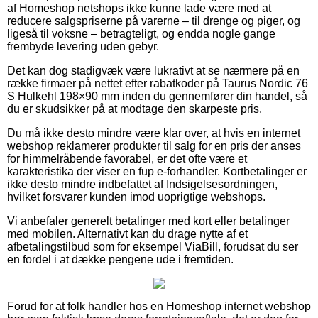
af Homeshop netshops ikke kunne lade være med at
reducere salgspriserne på varerne – til drenge og piger, og
ligeså til voksne – betragteligt, og endda nogle gange
frembyde levering uden gebyr.
Det kan dog stadigvæk være lukrativt at se nærmere på en
række firmaer på nettet efter rabatkoder på Taurus Nordic 76
S Hulkehl 198×90 mm inden du gennemfører din handel, så
du er skudsikker på at modtage den skarpeste pris.
Du må ikke desto mindre være klar over, at hvis en internet
webshop reklamerer produkter til salg for en pris der anses
for himmelråbende favorabel, er det ofte være et
karakteristika der viser en fup e-forhandler. Kortbetalinger er
ikke desto mindre indbefattet af Indsigelsesordningen,
hvilket forsvarer kunden imod uoprigtige webshops.
Vi anbefaler generelt betalinger med kort eller betalinger
med mobilen. Alternativt kan du drage nytte af et
afbetalingstilbud som for eksempel ViaBill, forudsat du ser
en fordel i at dække pengene ude i fremtiden.
Forud for at folk handler hos en Homeshop internet webshop