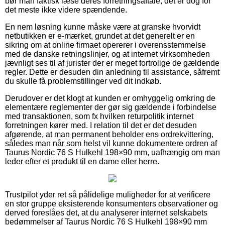
bør man faktisk læse deres forretningsaftale, det er dog for
det meste ikke videre spændende.
En nem løsning kunne måske være at granske hvorvidt
netbutikken er e-mærket, grundet at det generelt er en
sikring om at online firmaet opererer i overensstemmelse
med de danske retningslinjer, og at internet virksomheden
jævnligt ses til af jurister der er meget fortrolige de gældende
regler. Dette er desuden din anledning til assistance, såfremt
du skulle få problemstillinger ved dit indkøb.
Derudover er det klogt at kunden er omhyggelig omkring de
elementære reglementer der gør sig gældende i forbindelse
med transaktionen, som fx hvilken returpolitik internet
forretningen kører med. I relation til det er det desuden
afgørende, at man permanent beholder ens ordrekvittering,
således man når som helst vil kunne dokumentere ordren af
Taurus Nordic 76 S Hulkehl 198×90 mm, uafhængig om man
leder efter et produkt til en dame eller herre.
Trustpilot yder ret så pålidelige muligheder for at verificere
en stor gruppe eksisterende konsumenters observationer og
derved foreslåes det, at du analyserer internet selskabets
bedømmelser af Taurus Nordic 76 S Hulkehl 198×90 mm