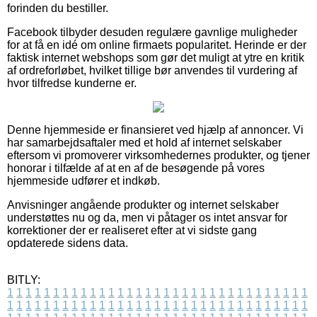
forinden du bestiller.
Facebook tilbyder desuden regulære gavnlige muligheder
for at få en idé om online firmaets popularitet. Herinde er der
faktisk internet webshops som gør det muligt at ytre en kritik
af ordreforløbet, hvilket tillige bør anvendes til vurdering af
hvor tilfredse kunderne er.
Denne hjemmeside er finansieret ved hjælp af annoncer. Vi
har samarbejdsaftaler med et hold af internet selskaber
eftersom vi promoverer virksomhedernes produkter, og tjener
honorar i tilfælde af at en af de besøgende på vores
hjemmeside udfører et indkøb.
Anvisninger angående produkter og internet selskaber
understøttes nu og da, men vi påtager os intet ansvar for
korrektioner der er realiseret efter at vi sidste gang
opdaterede sidens data.
BITLY:
1
1
1
1
1
1
1
1
1
1
1
1
1
1
1
1
1
1
1
1
1
1
1
1
1
1
1
1
1
1
1
1
1
1
1
1
1
1
1
1
1
1
1
1
1
1
1
1
1
1
1
1
1
1
1
1
1
1
1
1
1
1
1
1
1
1