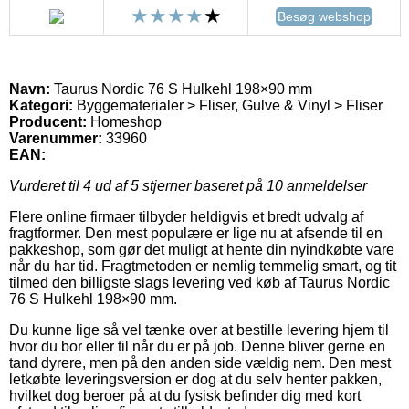
Besøg webshop
Navn:
Taurus Nordic 76 S Hulkehl 198×90 mm
Kategori:
Byggematerialer > Fliser, Gulve & Vinyl > Fliser
Producent:
Homeshop
Varenummer:
33960
EAN:
Vurderet til
4
ud af 5 stjerner baseret på
10
anmeldelser
Flere online firmaer tilbyder heldigvis et bredt udvalg af
fragtformer. Den mest populære er lige nu at afsende til en
pakkeshop, som gør det muligt at hente din nyindkøbte vare
når du har tid. Fragtmetoden er nemlig temmelig smart, og tit
tilmed den billigste slags levering ved køb af Taurus Nordic
76 S Hulkehl 198×90 mm.
Du kunne lige så vel tænke over at bestille levering hjem til
hvor du bor eller til når du er på job. Denne bliver gerne en
tand dyrere, men på den anden side vældig nem. Den mest
letkøbte leveringsversion er dog at du selv henter pakken,
hvilket dog beroer på at du fysisk befinder dig med kort