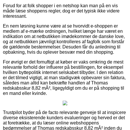
Forud for at folk shopper i en netshop kan man på en vis
måde læse shoppens regler, dog er det typisk ikke videre
interessant.
En nem løsning kunne være at se hvorvidt e-shoppen er
medlem af e-mærke ordningen, hvilket længe har været en
indikation om at netbutikken imødekommer de danske love,
og at netbutikken jævnligt kontrolleres af fagfolk som forstår
de gældende bestemmelser. Desuden får du anledning til
opbakning, hvis du oplever besvær med din shopping.
For øvrigt er det fornuftigt at køber er vaks omkring de mest
relevante forhold der influerer på bestillingen, for eksempel
hvilken byttepolitik internet selskabet tilbyder. I den relation
er det tilmed vigtigt, at man stadigvæk opbevarer sin faktura,
således man altid kan bekræfte handlen af Thomas
redskabsskur 8,82 mÂ², ligegyldigt om du er på shopping til
en mand eller kvinde.
Trustpilot byder på de facto relevante genveje til at inspicere
diverse eksisterende kunders evalueringer og herved er det
at foretrække, at du læser online webshoppens
bedømmelser af Thomas redskabsskur 8,82 mÂ² inden du