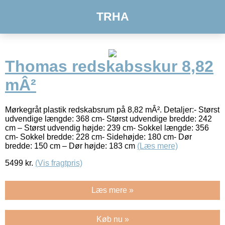
TRHA
Thomas redskabsskur 8,82
mÂ²
Mørkegråt plastik redskabsrum på 8,82 mÂ². Detaljer:- Størst
udvendige længde: 368 cm- Størst udvendige bredde: 242
cm – Størst udvendig højde: 239 cm- Sokkel længde: 356
cm- Sokkel bredde: 228 cm- Sidehøjde: 180 cm- Dør
bredde: 150 cm – Dør højde: 183 cm
(Læs mere)
5499
kr.
(Vis fragtpris)
Læs mere »
Køb nu »