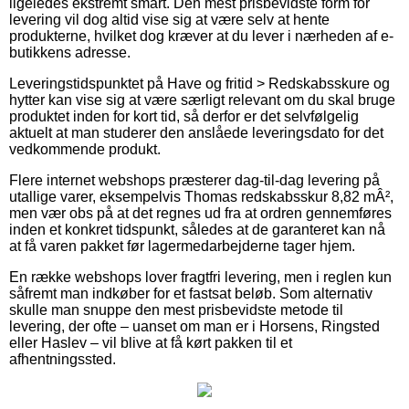
ligeledes ekstremt smart. Den mest prisbevidste form for
levering vil dog altid vise sig at være selv at hente
produkterne, hvilket dog kræver at du lever i nærheden af e-
butikkens adresse.
Leveringstidspunktet på Have og fritid > Redskabsskure og
hytter kan vise sig at være særligt relevant om du skal bruge
produktet inden for kort tid, så derfor er det selvfølgelig
aktuelt at man studerer den anslåede leveringsdato for det
vedkommende produkt.
Flere internet webshops præsterer dag-til-dag levering på
utallige varer, eksempelvis Thomas redskabsskur 8,82 mÂ²,
men vær obs på at det regnes ud fra at ordren gennemføres
inden et konkret tidspunkt, således at de garanteret kan nå
at få varen pakket før lagermedarbejderne tager hjem.
En række webshops lover fragtfri levering, men i reglen kun
såfremt man indkøber for et fastsat beløb. Som alternativ
skulle man snuppe den mest prisbevidste metode til
levering, der ofte – uanset om man er i Horsens, Ringsted
eller Haslev – vil blive at få kørt pakken til et
afhentningssted.