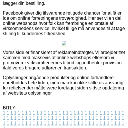
lægger din bestilling.
Facebook giver dig tilsvarende ret gode chancer for at få en
idé om online forretningens troværdighed. Her ser vi en del
online webshops hvor folk kan frembringe en omtale af
virksomhedens service, hvilket tillige må anvendes til at tage
stilling til kundernes tilfredshed.
Vores side er finansieret af reklameindtægter. Vi arbejder tæt
sammen med massevis af online webshops eftersom vi
promoverer virksomhedernes tilbud, og indhenter provision
ifald vores brugere udfører en transaktion.
Oplysninger angående produkter og online forhandlere
opretholdes hele tiden, men man kan ikke stille os ansvarlig
for rettelser der måtte være foretaget siden sidste opdatering
af websitets oplysninger.
BITLY:
1
1
1
1
1
1
1
1
1
1
1
1
1
1
1
1
1
1
1
1
1
1
1
1
1
1
1
1
1
1
1
1
1
1
1
1
1
1
1
1
1
1
1
1
1
1
1
1
1
1
1
1
1
1
1
1
1
1
1
1
1
1
1
1
1
1
1
1
1
1
1
1
1
1
1
1
1
1
1
1
1
1
1
1
1
1
1
1
1
1
1
1
1
1
1
1
1
1
1