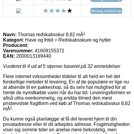
Besøg webshop
Navn:
Thomas redskabsskur 8,82 mÂ²
Kategori:
Have og fritid > Redskabsskure og hytter
Producent:
Varenummer:
41609155372
EAN:
2000013169440
Vurderet til
4
ud af 5 stjerner baseret på
32
anmeldelser
Flere internet virksomheder tildeler til alt held en hel del
forskellige metoder til levering. En af de populære er lige nu
at afsende til en pakkeshop, så du selv har mulighed for at
hente de nyindkøbte varer når du har tid. Leveringsformen er
altså ultra overkommelig, og endda tilmed den mest
prisbevidste fragtform ved køb af Thomas redskabsskur 8,82
mÂ².
Du kunne også planlægge at få det leveret hjem til din
privatadresse eller til dit arbejdes adresse. Fragtmuligheden
viser sig somme tider en anelse mere bekostelig, men