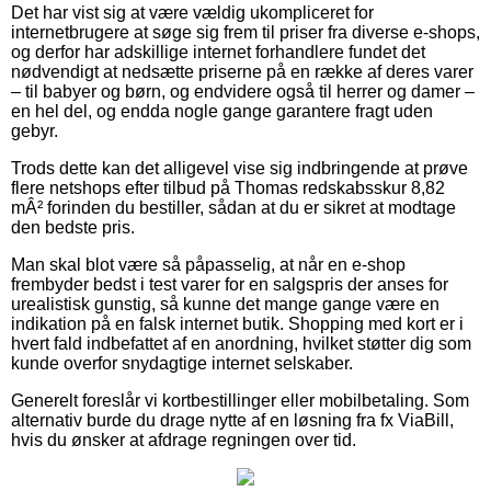
Det har vist sig at være vældig ukompliceret for
internetbrugere at søge sig frem til priser fra diverse e-shops,
og derfor har adskillige internet forhandlere fundet det
nødvendigt at nedsætte priserne på en række af deres varer
– til babyer og børn, og endvidere også til herrer og damer –
en hel del, og endda nogle gange garantere fragt uden
gebyr.
Trods dette kan det alligevel vise sig indbringende at prøve
flere netshops efter tilbud på Thomas redskabsskur 8,82
mÂ² forinden du bestiller, sådan at du er sikret at modtage
den bedste pris.
Man skal blot være så påpasselig, at når en e-shop
frembyder bedst i test varer for en salgspris der anses for
urealistisk gunstig, så kunne det mange gange være en
indikation på en falsk internet butik. Shopping med kort er i
hvert fald indbefattet af en anordning, hvilket støtter dig som
kunde overfor snydagtige internet selskaber.
Generelt foreslår vi kortbestillinger eller mobilbetaling. Som
alternativ burde du drage nytte af en løsning fra fx ViaBill,
hvis du ønsker at afdrage regningen over tid.