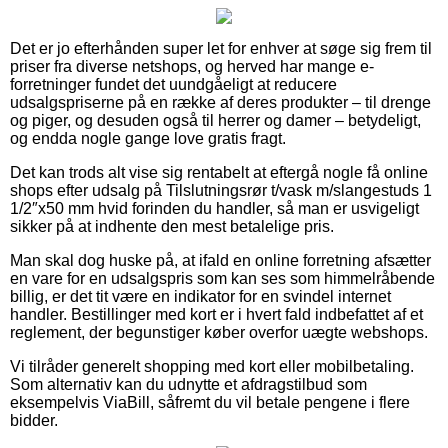
Det er jo efterhånden super let for enhver at søge sig frem til
priser fra diverse netshops, og herved har mange e-
forretninger fundet det uundgåeligt at reducere
udsalgspriserne på en række af deres produkter – til drenge
og piger, og desuden også til herrer og damer – betydeligt,
og endda nogle gange love gratis fragt.
Det kan trods alt vise sig rentabelt at eftergå nogle få online
shops efter udsalg på Tilslutningsrør t/vask m/slangestuds 1
1/2″x50 mm hvid forinden du handler, så man er usvigeligt
sikker på at indhente den mest betalelige pris.
Man skal dog huske på, at ifald en online forretning afsætter
en vare for en udsalgspris som kan ses som himmelråbende
billig, er det tit være en indikator for en svindel internet
handler. Bestillinger med kort er i hvert fald indbefattet af et
reglement, der begunstiger køber overfor uægte webshops.
Vi tilråder generelt shopping med kort eller mobilbetaling.
Som alternativ kan du udnytte et afdragstilbud som
eksempelvis ViaBill, såfremt du vil betale pengene i flere
bidder.