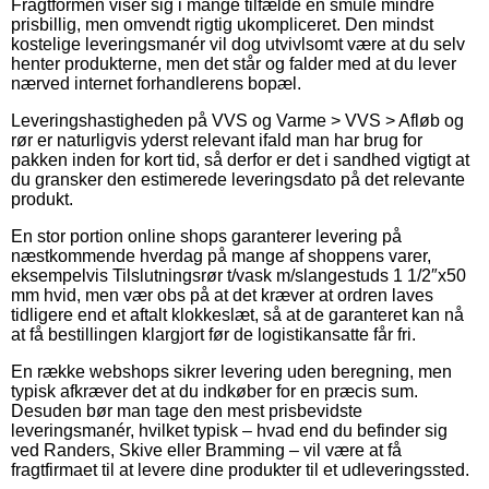
Fragtformen viser sig i mange tilfælde en smule mindre
prisbillig, men omvendt rigtig ukompliceret. Den mindst
kostelige leveringsmanér vil dog utvivlsomt være at du selv
henter produkterne, men det står og falder med at du lever
nærved internet forhandlerens bopæl.
Leveringshastigheden på VVS og Varme > VVS > Afløb og
rør er naturligvis yderst relevant ifald man har brug for
pakken inden for kort tid, så derfor er det i sandhed vigtigt at
du gransker den estimerede leveringsdato på det relevante
produkt.
En stor portion online shops garanterer levering på
næstkommende hverdag på mange af shoppens varer,
eksempelvis Tilslutningsrør t/vask m/slangestuds 1 1/2″x50
mm hvid, men vær obs på at det kræver at ordren laves
tidligere end et aftalt klokkeslæt, så at de garanteret kan nå
at få bestillingen klargjort før de logistikansatte får fri.
En række webshops sikrer levering uden beregning, men
typisk afkræver det at du indkøber for en præcis sum.
Desuden bør man tage den mest prisbevidste
leveringsmanér, hvilket typisk – hvad end du befinder sig
ved Randers, Skive eller Bramming – vil være at få
fragtfirmaet til at levere dine produkter til et udleveringssted.