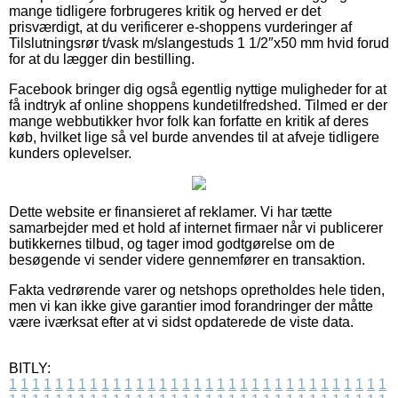
mange tidligere forbrugeres kritik og herved er det
prisværdigt, at du verificerer e-shoppens vurderinger af
Tilslutningsrør t/vask m/slangestuds 1 1/2″x50 mm hvid forud
for at du lægger din bestilling.
Facebook bringer dig også egentlig nyttige muligheder for at
få indtryk af online shoppens kundetilfredshed. Tilmed er der
mange webbutikker hvor folk kan forfatte en kritik af deres
køb, hvilket lige så vel burde anvendes til at afveje tidligere
kunders oplevelser.
Dette website er finansieret af reklamer. Vi har tætte
samarbejder med et hold af internet firmaer når vi publicerer
butikkernes tilbud, og tager imod godtgørelse om de
besøgende vi sender videre gennemfører en transaktion.
Fakta vedrørende varer og netshops opretholdes hele tiden,
men vi kan ikke give garantier imod forandringer der måtte
være iværksat efter at vi sidst opdaterede de viste data.
BITLY:
1
1
1
1
1
1
1
1
1
1
1
1
1
1
1
1
1
1
1
1
1
1
1
1
1
1
1
1
1
1
1
1
1