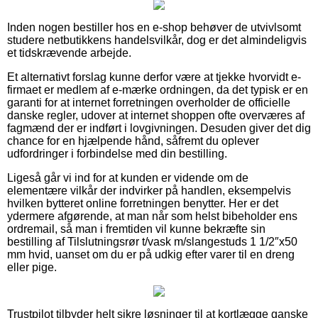
Inden nogen bestiller hos en e-shop behøver de utvivlsomt
studere netbutikkens handelsvilkår, dog er det almindeligvis
et tidskrævende arbejde.
Et alternativt forslag kunne derfor være at tjekke hvorvidt e-
firmaet er medlem af e-mærke ordningen, da det typisk er en
garanti for at internet forretningen overholder de officielle
danske regler, udover at internet shoppen ofte overværes af
fagmænd der er indført i lovgivningen. Desuden giver det dig
chance for en hjælpende hånd, såfremt du oplever
udfordringer i forbindelse med din bestilling.
Ligeså går vi ind for at kunden er vidende om de
elementære vilkår der indvirker på handlen, eksempelvis
hvilken bytteret online forretningen benytter. Her er det
ydermere afgørende, at man når som helst bibeholder ens
ordremail, så man i fremtiden vil kunne bekræfte sin
bestilling af Tilslutningsrør t/vask m/slangestuds 1 1/2″x50
mm hvid, uanset om du er på udkig efter varer til en dreng
eller pige.
Trustpilot tilbyder helt sikre løsninger til at kortlægge ganske