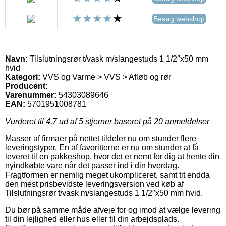
Besøg webshop
Navn:
Tilslutningsrør t/vask m/slangestuds 1 1/2″x50 mm
hvid
Kategori:
VVS og Varme > VVS > Afløb og rør
Producent:
Varenummer:
54303089646
EAN:
5701951008781
Vurderet til
4.7
ud af 5 stjerner baseret på
20
anmeldelser
Masser af firmaer på nettet tildeler nu om stunder flere
leveringstyper. En af favoritterne er nu om stunder at få
leveret til en pakkeshop, hvor det er nemt for dig at hente din
nyindkøbte vare når det passer ind i din hverdag.
Fragtformen er nemlig meget ukompliceret, samt tit endda
den mest prisbevidste leveringsversion ved køb af
Tilslutningsrør t/vask m/slangestuds 1 1/2″x50 mm hvid.
Du bør på samme måde afveje for og imod at vælge levering
til din lejlighed eller hus eller til din arbejdsplads.