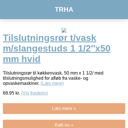
TRHA
Tilslutningsrør t/vask
m/slangestuds 1 1/2″x50
mm hvid
Tilslutningsrør til køkkenvask. 50 mm x 1 1/2/ med
tilslutningsmulighed for afløb fra vaske- og
opvaskemaskiner.
(Læs mere)
68.95
kr.
(Vis fragtpris)
Læs mere »
Køb nu »